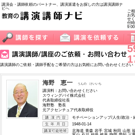
講演会・講師依頼のパートナー、講演派遣をお探しの方は講演講師ナ
ビへ
ご相
お気
せく
付
9:0
T
5
1
講演講師のご依頼・講師手配をご希望の方はお気軽にお問い合わせください
海野 恵一
うんの けいいち
講演料：お問い合わせください
スウィングバイ株式会社
代表取締役社長
海野塾 塾長
元アクセンチュア代表取締役
モチベーションアップ/人生/政治・
1948-01-14
北海道
青森
岩手
宮城
秋田
山形
富山
石川
福井
岐阜
静岡
愛知
三