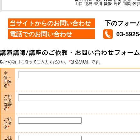
山口
徳島
香川
愛媛
高知
福岡
佐
当サイトからのお問い合わせ
下のフォー
電話でのお問い合わせ
03-5925
以下の項目に沿ってご入力ください。
は必須項目です。
主
催・
団体
名
ご担
当者
部署
名
ご担
当者
名
ご担