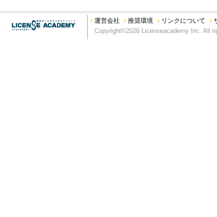
法令、公序良俗に反する行為、又はそのおそれのある行為
本サイトを私的利用の範囲を超えて利用する行為
運営会社
推奨環境
リンクについて
本サイトの運営を妨げる行為、又は弊社の信用を毀損する行為
Copyright©2026 Licenseacademy Inc. All ri
第5条 利用範囲
弊社は、別段の定めがない限り、本サイトに掲載されるすべてのコ
り、もしくは掲載する権利を有しています。
第6条 商標類の使用等
本サイトに掲載されているすべての名称、商標、ロゴ、サービス
グラフィック、写真、イラスト、アートワークは、弊社もしくは
います。本サイトにおいては、サイト利用者に対し、商標類の使
ス許諾を受けて掲載している場合）の文書による事前許諾がない
ない限り、本サイトに掲載されている商標類、又はその他のコン
第7条 コンテンツの保証
本コンテンツについては、その正確性と最新性の確保に努めてお
く、弊社は、本コンテンツに関するいかなる間違い、不掲載につ
ツは、明示・黙示を問わず、弊社の一体性、特定目的への適合性
す。
第8条 免罪事項
弊社は、本サイトに情報を掲載する際には、あらゆる面から細心
の内容が正確であるかどうか、有用なものであるかどうか、確実
か、安全なものであるかどうか（機能が中断しないこと、エラー