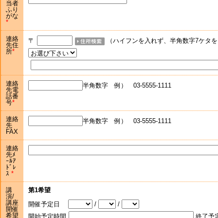
当者
ふり
がな
連絡
〒
（ハイフンを入れず、半角数字7ケタを
先住
所
連絡
半角数字 例） 03-5555-1111
先電
話番
号
連絡
半角数字 例） 03-5555-1111
先
FAX
連絡
先ﾒ
ｰﾙｱ
ﾄﾞﾚ
ｽ
講
第1希望
演/
講座
開催予定日
/
/
開催
希望
開始予定時間
終了予