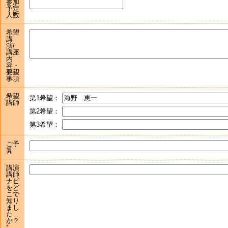
参加
予定
人数
希望
講
演/
講座
内
容・
要望
事項
希望
第1希望：
講師
第2希望：
第3希望：
ご予
算
講演
講師
ナビ
をど
こで
知り
まし
た
か？