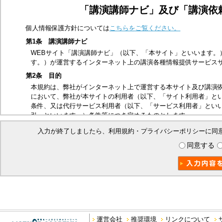
「講演講師ナビ」及び「講演依
個人情報保護方針については
こちらをご覧ください。
第1条 講演講師ナビ
WEBサイト「講演講師ナビ」（以下、「本サイト」といいます。
す。）が運営するインターネット上の講演各種情報提供サービス
第2条 目的
本規約は、弊社がインターネット上で運営する本サイト及び講演
において、弊社が本サイトの利用者（以下、「サイト利用者」と
条件、又は代行サービス利用者（以下、「サービス利用者」とい
引」といいます。）条件等につき定めるものとします。
第3条 適用範囲
入力が終了しましたら、利用規約・プライバシーポリシーに同
本規約は、サイト利用者及び本取引に関する弊社とサービス利用
同意する
ビス利用者は、本規約の内容を承諾したものとみなします。
第4条 禁止事項
本サイトは、以下の行為を禁止いたします。
他の第三者、又は弊社の著作権、商標権、プライバシー権、氏
他の第三者、又は弊社を誹謗中傷する行為
法令、公序良俗に反する行為、又はそのおそれのある行為
本サイトを私的利用の範囲を超えて利用する行為
運営会社
推奨環境
リンクについて
本サイトの運営を妨げる行為、又は弊社の信用を毀損する行為