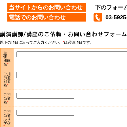
当サイトからのお問い合わせ
下のフォー
電話でのお問い合わせ
03-5925
以下の項目に沿ってご入力ください。
は必須項目です。
主
催・
団体
名
ご担
当者
部署
名
ご担
当者
名
ご担
当者
ふり
がな