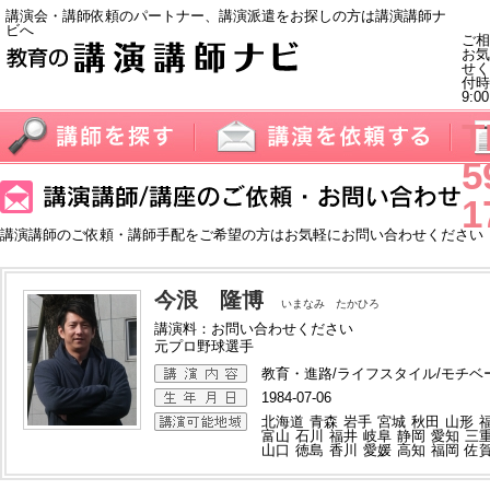
講演会・講師依頼のパートナー、講演派遣をお探しの方は講演講師ナ
ビへ
ご相
お気
せく
付
9:0
T
5
1
講演講師のご依頼・講師手配をご希望の方はお気軽にお問い合わせください
今浪 隆博
いまなみ たかひろ
講演料：お問い合わせください
元プロ野球選手
教育・進路/ライフスタイル/モチベ
1984-07-06
北海道
青森
岩手
宮城
秋田
山形
富山
石川
福井
岐阜
静岡
愛知
三
山口
徳島
香川
愛媛
高知
福岡
佐