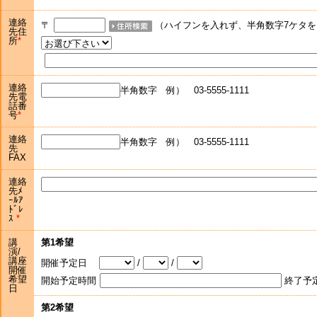
連絡
〒
（ハイフンを入れず、半角数字7ケタを
先住
所
連絡
半角数字 例） 03-5555-1111
先電
話番
号
連絡
半角数字 例） 03-5555-1111
先
FAX
連絡
先ﾒ
ｰﾙｱ
ﾄﾞﾚ
ｽ
講
第1希望
演/
講座
開催予定日
/
/
開催
希望
開始予定時間
終了予
日
第2希望