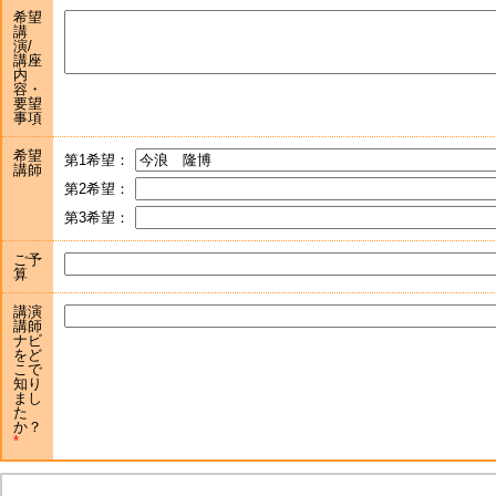
希望
講
演/
講座
内
容・
要望
事項
希望
第1希望：
講師
第2希望：
第3希望：
ご予
算
講演
講師
ナビ
をど
こで
知り
まし
た
か？