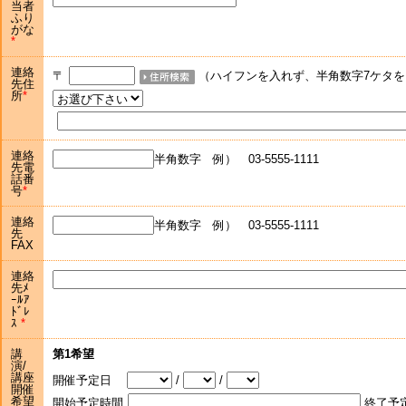
当者
ふり
がな
連絡
〒
（ハイフンを入れず、半角数字7ケタを
先住
所
連絡
半角数字 例） 03-5555-1111
先電
話番
号
連絡
半角数字 例） 03-5555-1111
先
FAX
連絡
先ﾒ
ｰﾙｱ
ﾄﾞﾚ
ｽ
講
第1希望
演/
講座
開催予定日
/
/
開催
希望
開始予定時間
終了予