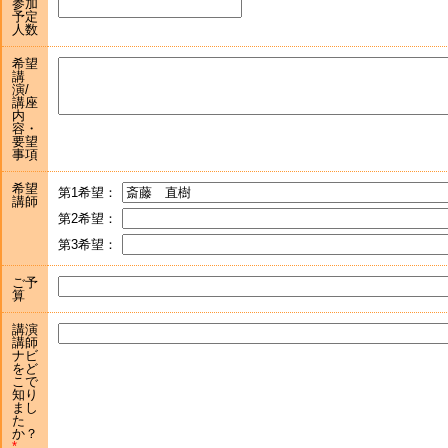
参加
予定
人数
希望
講
演/
講座
内
容・
要望
事項
希望
第1希望：
講師
第2希望：
第3希望：
ご予
算
講演
講師
ナビ
をど
こで
知り
まし
た
か？