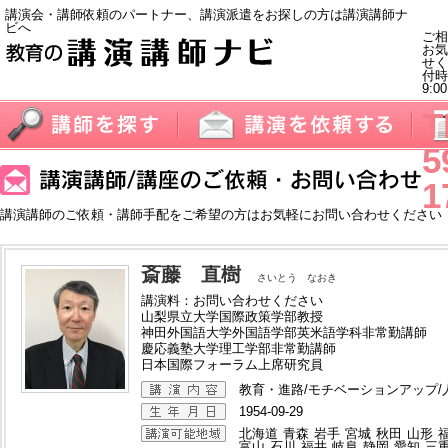
講演会・講師依頼のパートナー、講演派遣をお探しの方は講演講師ナ
ビへ
ご相
お気
せく
付
9:0
T
5
1
講演講師のご依頼・講師手配をご希望の方はお気軽にお問い合わせください
斎藤 直樹
さいとう なおき
講演料：お問い合わせください
山梨県立大学国際政策学部教授
神田外国語大学外国語学部英米語学科非常勤講師
慶応義塾大学理工学部非常勤講師
日本国際フォーラム上席研究員
教育・進路/モチベーションアップ/
1954-09-29
北海道
青森
岩手
宮城
秋田
山形
富山
石川
福井
岐阜
静岡
愛知
三