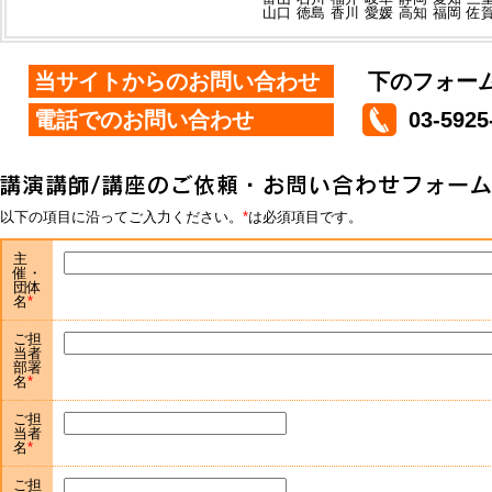
山口
徳島
香川
愛媛
高知
福岡
佐
当サイトからのお問い合わせ
下のフォー
電話でのお問い合わせ
03-5925
以下の項目に沿ってご入力ください。
は必須項目です。
主
催・
団体
名
ご担
当者
部署
名
ご担
当者
名
ご担