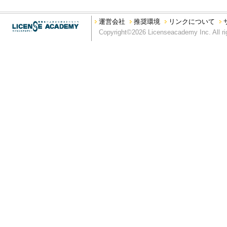
法令、公序良俗に反する行為、又はそのおそれのある行為
本サイトを私的利用の範囲を超えて利用する行為
運営会社
推奨環境
リンクについて
本サイトの運営を妨げる行為、又は弊社の信用を毀損する行為
Copyright©2026 Licenseacademy Inc. All ri
第5条 利用範囲
弊社は、別段の定めがない限り、本サイトに掲載されるすべてのコ
り、もしくは掲載する権利を有しています。
第6条 商標類の使用等
本サイトに掲載されているすべての名称、商標、ロゴ、サービス
グラフィック、写真、イラスト、アートワークは、弊社もしくは
います。本サイトにおいては、サイト利用者に対し、商標類の使
ス許諾を受けて掲載している場合）の文書による事前許諾がない
ない限り、本サイトに掲載されている商標類、又はその他のコン
第7条 コンテンツの保証
本コンテンツについては、その正確性と最新性の確保に努めてお
く、弊社は、本コンテンツに関するいかなる間違い、不掲載につ
ツは、明示・黙示を問わず、弊社の一体性、特定目的への適合性
す。
第8条 免罪事項
弊社は、本サイトに情報を掲載する際には、あらゆる面から細心
の内容が正確であるかどうか、有用なものであるかどうか、確実
か、安全なものであるかどうか（機能が中断しないこと、エラー