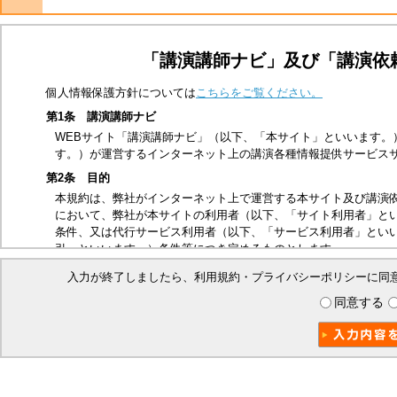
「講演講師ナビ」及び「講演依
個人情報保護方針については
こちらをご覧ください。
第1条 講演講師ナビ
WEBサイト「講演講師ナビ」（以下、「本サイト」といいます。
す。）が運営するインターネット上の講演各種情報提供サービス
第2条 目的
本規約は、弊社がインターネット上で運営する本サイト及び講演
において、弊社が本サイトの利用者（以下、「サイト利用者」と
条件、又は代行サービス利用者（以下、「サービス利用者」とい
引」といいます。）条件等につき定めるものとします。
第3条 適用範囲
入力が終了しましたら、利用規約・プライバシーポリシーに同
本規約は、サイト利用者及び本取引に関する弊社とサービス利用
同意する
ビス利用者は、本規約の内容を承諾したものとみなします。
第4条 禁止事項
本サイトは、以下の行為を禁止いたします。
他の第三者、又は弊社の著作権、商標権、プライバシー権、氏
他の第三者、又は弊社を誹謗中傷する行為