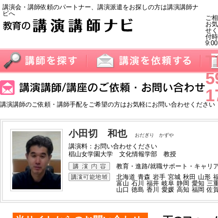
講演会・講師依頼のパートナー、講演派遣をお探しの方は講演講師ナ
ビへ
ご相
お気
せく
付
9:0
T
5
1
講演講師のご依頼・講師手配をご希望の方はお気軽にお問い合わせください
小田切 和也
おだぎり かずや
講演料：お問い合わせください
椙山女学園大学 文化情報学部 教授
教育・進路/就職サポート・キャリア
北海道
青森
岩手
宮城
秋田
山形
富山
石川
福井
岐阜
静岡
愛知
三
山口
徳島
香川
愛媛
高知
福岡
佐