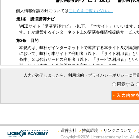
個人情報保護方針については
こちらをご覧ください。
第1条 講演講師ナビ
WEBサイト「講演講師ナビ」（以下、「本サイト」といいます。
す。）が運営するインターネット上の講演各種情報提供サービス
第2条 目的
本規約は、弊社がインターネット上で運営する本サイト及び講演
において、弊社が本サイトの利用者（以下、「サイト利用者」と
条件、又は代行サービス利用者（以下、「サービス利用者」とい
引」といいます。）条件等につき定めるものとします。
第3条 適用範囲
入力が終了しましたら、利用規約・プライバシーポリシーに同
本規約は、サイト利用者及び本取引に関する弊社とサービス利用
同意する
ビス利用者は、本規約の内容を承諾したものとみなします。
第4条 禁止事項
本サイトは、以下の行為を禁止いたします。
他の第三者、又は弊社の著作権、商標権、プライバシー権、氏
他の第三者、又は弊社を誹謗中傷する行為
法令、公序良俗に反する行為、又はそのおそれのある行為
本サイトを私的利用の範囲を超えて利用する行為
運営会社
推奨環境
リンクについて
本サイトの運営を妨げる行為、又は弊社の信用を毀損する行為
Copyright©2026 Licenseacademy Inc. All ri