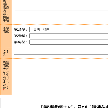
講
演/
講座
内
容・
要望
事項
希望
第1希望：
講師
第2希望：
第3希望：
ご予
算
講演
講師
ナビ
をど
こで
知り
まし
た
か？
「講演講師ナビ」及び「講演依