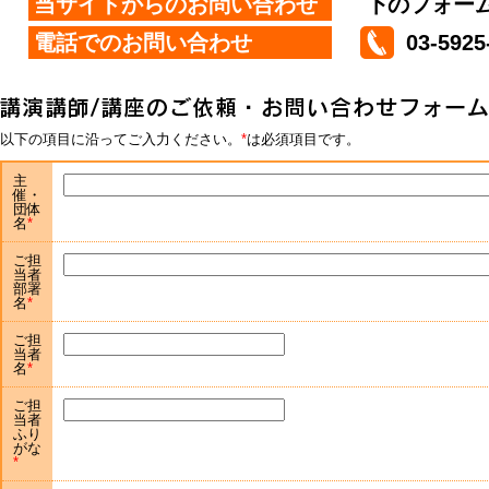
当サイトからのお問い合わせ
下のフォー
電話でのお問い合わせ
03-5925
以下の項目に沿ってご入力ください。
は必須項目です。
主
催・
団体
名
ご担
当者
部署
名
ご担
当者
名
ご担
当者
ふり
がな