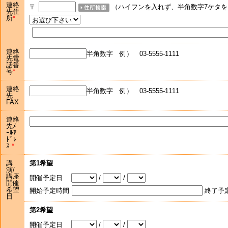
連絡
〒
（ハイフンを入れず、半角数字7ケタを
先住
所
連絡
半角数字 例） 03-5555-1111
先電
話番
号
連絡
半角数字 例） 03-5555-1111
先
FAX
連絡
先ﾒ
ｰﾙｱ
ﾄﾞﾚ
ｽ
講
第1希望
演/
講座
開催予定日
/
/
開催
希望
開始予定時間
終了予
日
第2希望
開催予定日
/
/