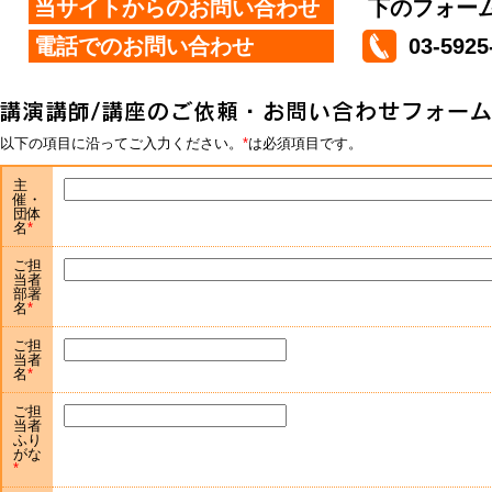
当サイトからのお問い合わせ
下のフォー
電話でのお問い合わせ
03-5925
以下の項目に沿ってご入力ください。
は必須項目です。
主
催・
団体
名
ご担
当者
部署
名
ご担
当者
名
ご担
当者
ふり
がな