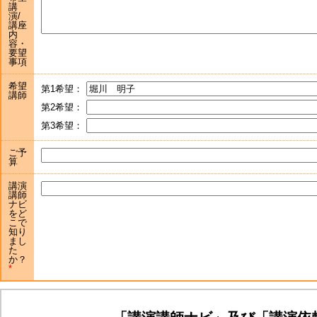
講
演/
講座
内
容・
要望
事項
希望
第1希望：
講師
第2希望：
第3希望：
ご予
算
講演
講師
ナビ
をど
こで
知り
まし
た
か？