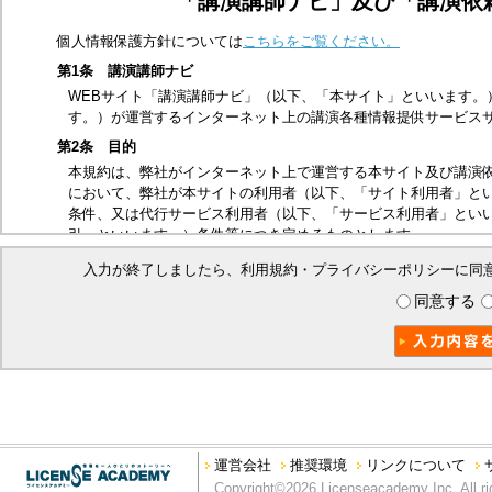
「講演講師ナビ」及び「講演依
個人情報保護方針については
こちらをご覧ください。
第1条 講演講師ナビ
WEBサイト「講演講師ナビ」（以下、「本サイト」といいます。
す。）が運営するインターネット上の講演各種情報提供サービス
第2条 目的
本規約は、弊社がインターネット上で運営する本サイト及び講演
において、弊社が本サイトの利用者（以下、「サイト利用者」と
条件、又は代行サービス利用者（以下、「サービス利用者」とい
引」といいます。）条件等につき定めるものとします。
第3条 適用範囲
入力が終了しましたら、利用規約・プライバシーポリシーに同
本規約は、サイト利用者及び本取引に関する弊社とサービス利用
同意する
ビス利用者は、本規約の内容を承諾したものとみなします。
第4条 禁止事項
本サイトは、以下の行為を禁止いたします。
他の第三者、又は弊社の著作権、商標権、プライバシー権、氏
他の第三者、又は弊社を誹謗中傷する行為
法令、公序良俗に反する行為、又はそのおそれのある行為
本サイトを私的利用の範囲を超えて利用する行為
運営会社
推奨環境
リンクについて
本サイトの運営を妨げる行為、又は弊社の信用を毀損する行為
Copyright©2026 Licenseacademy Inc. All ri