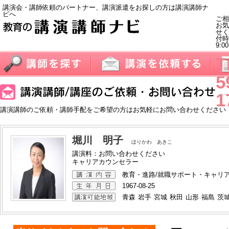
講演会・講師依頼のパートナー、講演派遣をお探しの方は講演講師ナ
ビへ
ご相
お気
せく
付
9:0
T
5
1
講演講師のご依頼・講師手配をご希望の方はお気軽にお問い合わせください
堀川 明子
ほりかわ あきこ
講演料：お問い合わせください
キャリアカウンセラー
教育・進路/就職サポート・キャリ
1967-08-25
青森
岩手
宮城
秋田
山形
福島
茨