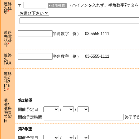
連絡
〒
（ハイフンを入れず、半角数字7ケタを
先住
所
連絡
半角数字 例） 03-5555-1111
先電
話番
号
連絡
半角数字 例） 03-5555-1111
先
FAX
連絡
先ﾒ
ｰﾙｱ
ﾄﾞﾚ
ｽ
講
第1希望
演/
講座
開催予定日
/
/
開催
希望
開始予定時間
終了予
日
第2希望
開催予定日
/
/