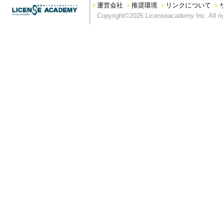
運営会社
推奨環境
リンクについて
本サイトの運営を妨げる行為、又は弊社の信用を毀損する行為
Copyright©2026 Licenseacademy Inc. All ri
第5条 利用範囲
弊社は、別段の定めがない限り、本サイトに掲載されるすべてのコ
り、もしくは掲載する権利を有しています。
第6条 商標類の使用等
本サイトに掲載されているすべての名称、商標、ロゴ、サービス
グラフィック、写真、イラスト、アートワークは、弊社もしくは
います。本サイトにおいては、サイト利用者に対し、商標類の使
ス許諾を受けて掲載している場合）の文書による事前許諾がない
ない限り、本サイトに掲載されている商標類、又はその他のコン
第7条 コンテンツの保証
本コンテンツについては、その正確性と最新性の確保に努めてお
く、弊社は、本コンテンツに関するいかなる間違い、不掲載につ
ツは、明示・黙示を問わず、弊社の一体性、特定目的への適合性
す。
第8条 免罪事項
弊社は、本サイトに情報を掲載する際には、あらゆる面から細心
の内容が正確であるかどうか、有用なものであるかどうか、確実
か、安全なものであるかどうか（機能が中断しないこと、エラー
にコンピュータウィルスその他の有害物がないことなど）等につ
がこれらの情報を使用されたこと、もしくはご使用になれなかっ