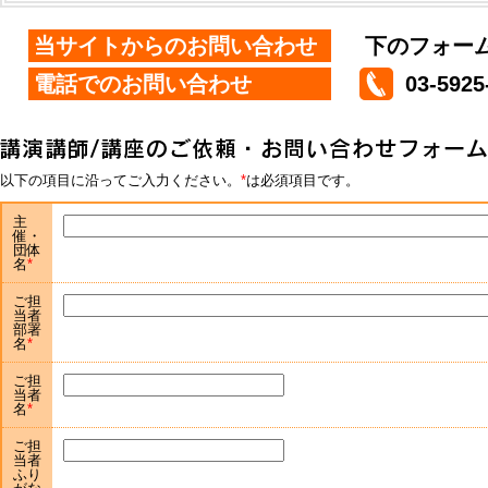
当サイトからのお問い合わせ
下のフォー
電話でのお問い合わせ
03-5925
以下の項目に沿ってご入力ください。
は必須項目です。
主
催・
団体
名
ご担
当者
部署
名
ご担
当者
名
ご担
当者
ふり