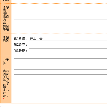
希望
講
演/
講座
内
容・
要望
事項
希望
第1希望：
講師
第2希望：
第3希望：
ご予
算
講演
講師
ナビ
をど
こで
知り
まし
た
か？