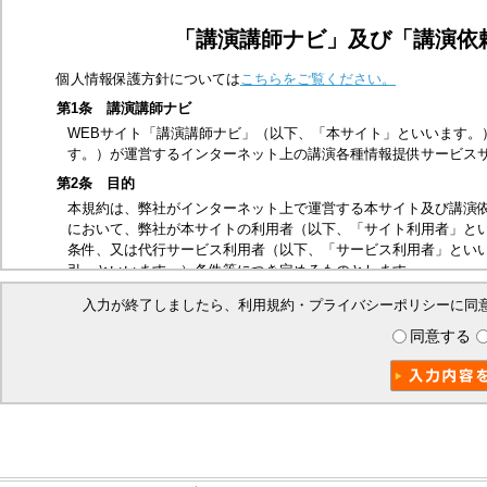
「講演講師ナビ」及び「講演依
個人情報保護方針については
こちらをご覧ください。
第1条 講演講師ナビ
WEBサイト「講演講師ナビ」（以下、「本サイト」といいます。
す。）が運営するインターネット上の講演各種情報提供サービス
第2条 目的
本規約は、弊社がインターネット上で運営する本サイト及び講演
において、弊社が本サイトの利用者（以下、「サイト利用者」と
条件、又は代行サービス利用者（以下、「サービス利用者」とい
引」といいます。）条件等につき定めるものとします。
第3条 適用範囲
入力が終了しましたら、利用規約・プライバシーポリシーに同
本規約は、サイト利用者及び本取引に関する弊社とサービス利用
同意する
ビス利用者は、本規約の内容を承諾したものとみなします。
第4条 禁止事項
本サイトは、以下の行為を禁止いたします。
他の第三者、又は弊社の著作権、商標権、プライバシー権、氏
他の第三者、又は弊社を誹謗中傷する行為
法令、公序良俗に反する行為、又はそのおそれのある行為
本サイトを私的利用の範囲を超えて利用する行為