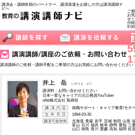
講演会・講師依頼のパートナー、講演派遣をお探しの方は講演講師ナ
ビへ
ご相
お気
せく
付
9:0
T
5
1
講演講師のご依頼・講師手配をご希望の方はお気軽にお問い合わせください
井上 岳
いのうえ がく
講演料：お問い合わせください
日本一変なキャリアの元公務員YouTuber
olbb株式会社 取締役
就職サポート・キャリア教育/モチ
1994-03-30
北海道
青森
岩手
宮城
秋田
山形
富山
石川
福井
岐阜
静岡
愛知
三
山口
徳島
香川
愛媛
高知
福岡
佐