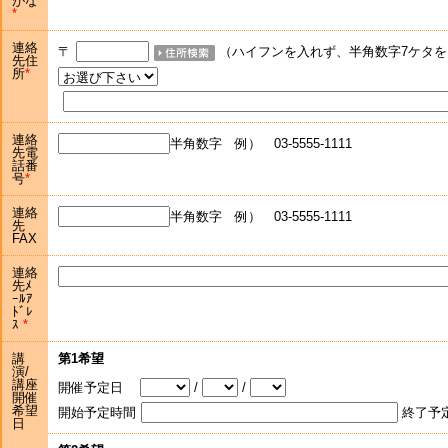
がな
連絡
〒
（ハイフンを入れず、半角数字7ケタを
先住
所
連絡
半角数字 例） 03-5555-1111
先電
話番
号
連絡
半角数字 例） 03-5555-1111
先
FAX
連絡
先ﾒ
ｰﾙｱ
ﾄﾞﾚ
ｽ
講
第1希望
演/
講座
開催予定日
/
/
開催
希望
開始予定時間
終了予
日