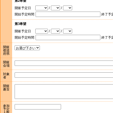
第2希望
開催予定日
/
/
開始予定時間
終了予
第3希望
開催予定日
/
/
開始予定時間
終了予
開催
都道
府県
開催
会場
対象
者
開催
趣旨
参加
予定
人数