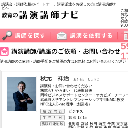
講演会・講師依頼のパートナー、講演派遣をお探しの方は講演講師ナ
ビへ
ご相
お気
せく
付
9:0
T
5
1
講演講師のご依頼・講師手配をご希望の方はお気軽にお問い合わせください
秋元 祥治
あきもと しょうじ
講演料：お問い合わせください
株式会社やろまい 代表取締役
岡崎ビジネスサポートセンター・オカビズ チーフ
武蔵野大学アントレプレナーシップ学部EMC 教授
NPO法人G-net 理事（創業者）
ビジネス
1979-12-15
北海道
宮城
秋田
埼玉
千葉
東京都
岡山
広島
山口
徳島
香川
愛媛
高