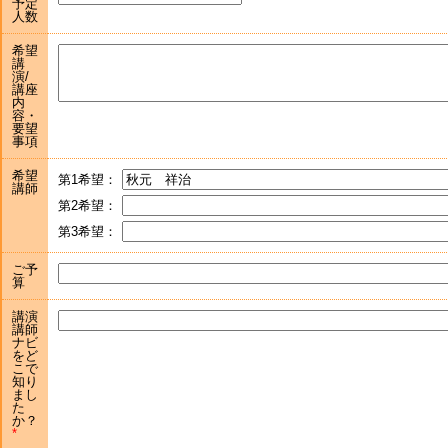
予定
人数
希望
講
演/
講座
内
容・
要望
事項
希望
第1希望：
講師
第2希望：
第3希望：
ご予
算
講演
講師
ナビ
をど
こで
知り
まし
た
か？