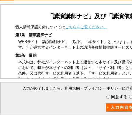
「講演講師ナビ」及び「講演依
個人情報保護方針については
こちらをご覧ください。
第1条 講演講師ナビ
WEBサイト「講演講師ナビ」（以下、「本サイト」といいます。
す。）が運営するインターネット上の講演各種情報提供サービス
第2条 目的
本規約は、弊社がインターネット上で運営する本サイト及び講演
において、弊社が本サイトの利用者（以下、「サイト利用者」と
条件、又は代行サービス利用者（以下、「サービス利用者」とい
引」といいます。）条件等につき定めるものとします。
第3条 適用範囲
入力が終了しましたら、利用規約・プライバシーポリシーに同
本規約は、サイト利用者及び本取引に関する弊社とサービス利用
同意する
ビス利用者は、本規約の内容を承諾したものとみなします。
第4条 禁止事項
本サイトは、以下の行為を禁止いたします。
他の第三者、又は弊社の著作権、商標権、プライバシー権、氏
他の第三者、又は弊社を誹謗中傷する行為
法令、公序良俗に反する行為、又はそのおそれのある行為