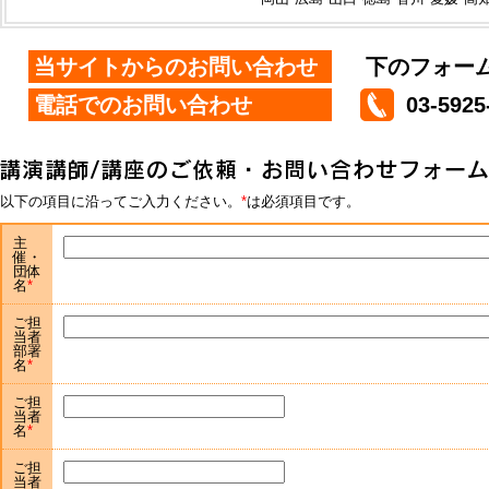
当サイトからのお問い合わせ
下のフォー
電話でのお問い合わせ
03-5925
以下の項目に沿ってご入力ください。
は必須項目です。
主
催・
団体
名
ご担
当者
部署
名
ご担
当者
名
ご担
当者