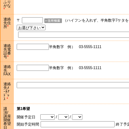
ふり
がな
連絡
〒
（ハイフンを入れず、半角数字7ケタを
先住
所
連絡
半角数字 例） 03-5555-1111
先電
話番
号
連絡
半角数字 例） 03-5555-1111
先
FAX
連絡
先ﾒ
ｰﾙｱ
ﾄﾞﾚ
ｽ
講
第1希望
演/
講座
開催予定日
/
/
開催
希望
開始予定時間
終了予
日