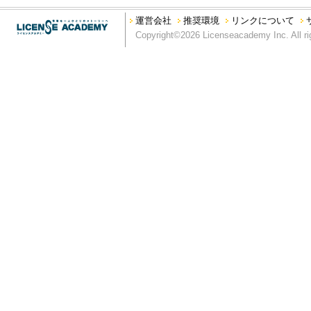
本サイトを私的利用の範囲を超えて利用する行為
運営会社
推奨環境
リンクについて
本サイトの運営を妨げる行為、又は弊社の信用を毀損する行為
Copyright©2026 Licenseacademy Inc. All ri
第5条 利用範囲
弊社は、別段の定めがない限り、本サイトに掲載されるすべてのコ
り、もしくは掲載する権利を有しています。
第6条 商標類の使用等
本サイトに掲載されているすべての名称、商標、ロゴ、サービス
グラフィック、写真、イラスト、アートワークは、弊社もしくは
います。本サイトにおいては、サイト利用者に対し、商標類の使
ス許諾を受けて掲載している場合）の文書による事前許諾がない
ない限り、本サイトに掲載されている商標類、又はその他のコン
第7条 コンテンツの保証
本コンテンツについては、その正確性と最新性の確保に努めてお
く、弊社は、本コンテンツに関するいかなる間違い、不掲載につ
ツは、明示・黙示を問わず、弊社の一体性、特定目的への適合性
す。
第8条 免罪事項
弊社は、本サイトに情報を掲載する際には、あらゆる面から細心
の内容が正確であるかどうか、有用なものであるかどうか、確実
か、安全なものであるかどうか（機能が中断しないこと、エラー
にコンピュータウィルスその他の有害物がないことなど）等につ