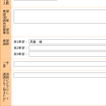
予定
人数
希望
講
演/
講座
内
容・
要望
事項
希望
第1希望：
講師
第2希望：
第3希望：
ご予
算
講演
講師
ナビ
をど
こで
知り
まし
た
か？