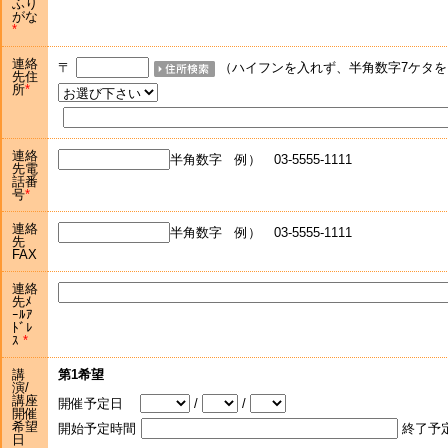
ふり
がな
連絡
〒
（ハイフンを入れず、半角数字7ケタを
先住
所
連絡
半角数字 例） 03-5555-1111
先電
話番
号
連絡
半角数字 例） 03-5555-1111
先
FAX
連絡
先ﾒ
ｰﾙｱ
ﾄﾞﾚ
ｽ
講
第1希望
演/
講座
開催予定日
/
/
開催
希望
開始予定時間
終了予
日