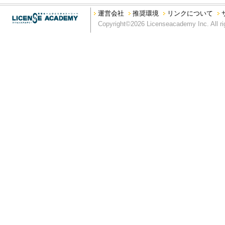
本サイトを私的利用の範囲を超えて利用する行為
運営会社
推奨環境
リンクについて
本サイトの運営を妨げる行為、又は弊社の信用を毀損する行為
Copyright©2026 Licenseacademy Inc. All ri
第5条 利用範囲
弊社は、別段の定めがない限り、本サイトに掲載されるすべてのコ
り、もしくは掲載する権利を有しています。
第6条 商標類の使用等
本サイトに掲載されているすべての名称、商標、ロゴ、サービス
グラフィック、写真、イラスト、アートワークは、弊社もしくは
います。本サイトにおいては、サイト利用者に対し、商標類の使
ス許諾を受けて掲載している場合）の文書による事前許諾がない
ない限り、本サイトに掲載されている商標類、又はその他のコン
第7条 コンテンツの保証
本コンテンツについては、その正確性と最新性の確保に努めてお
く、弊社は、本コンテンツに関するいかなる間違い、不掲載につ
ツは、明示・黙示を問わず、弊社の一体性、特定目的への適合性
す。
第8条 免罪事項
弊社は、本サイトに情報を掲載する際には、あらゆる面から細心
の内容が正確であるかどうか、有用なものであるかどうか、確実
か、安全なものであるかどうか（機能が中断しないこと、エラー
にコンピュータウィルスその他の有害物がないことなど）等につ