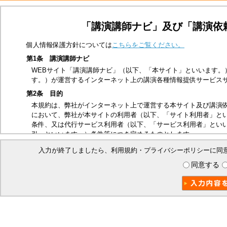
「講演講師ナビ」及び「講演依
個人情報保護方針については
こちらをご覧ください。
第1条 講演講師ナビ
WEBサイト「講演講師ナビ」（以下、「本サイト」といいます。
す。）が運営するインターネット上の講演各種情報提供サービス
第2条 目的
本規約は、弊社がインターネット上で運営する本サイト及び講演
において、弊社が本サイトの利用者（以下、「サイト利用者」と
条件、又は代行サービス利用者（以下、「サービス利用者」とい
引」といいます。）条件等につき定めるものとします。
第3条 適用範囲
入力が終了しましたら、利用規約・プライバシーポリシーに同
本規約は、サイト利用者及び本取引に関する弊社とサービス利用
同意する
ビス利用者は、本規約の内容を承諾したものとみなします。
第4条 禁止事項
本サイトは、以下の行為を禁止いたします。
他の第三者、又は弊社の著作権、商標権、プライバシー権、氏
他の第三者、又は弊社を誹謗中傷する行為
法令、公序良俗に反する行為、又はそのおそれのある行為