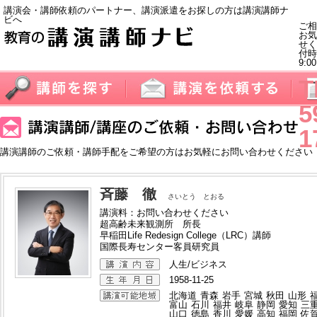
講演会・講師依頼のパートナー、講演派遣をお探しの方は講演講師ナ
ビへ
ご相
お気
せく
付
9:0
T
5
1
講演講師のご依頼・講師手配をご希望の方はお気軽にお問い合わせください
斉藤 徹
さいとう とおる
講演料：お問い合わせください
超高齢未来観測所 所長
早稲田Life Redesign College（LRC）講師
国際長寿センター客員研究員
人生/ビジネス
1958-11-25
北海道
青森
岩手
宮城
秋田
山形
富山
石川
福井
岐阜
静岡
愛知
三
山口
徳島
香川
愛媛
高知
福岡
佐