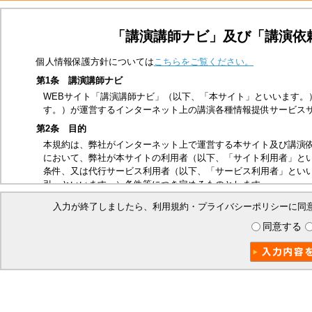
「講演講師ナビ」及び「講演依
個人情報保護方針については
こちらをご覧ください。
第1条 講演講師ナビ
WEBサイト「講演講師ナビ」（以下、「本サイト」といいます。
す。）が運営するインターネット上の講演各種情報提供サービス
第2条 目的
本規約は、弊社がインターネット上で運営する本サイト及び講演
において、弊社が本サイトの利用者（以下、「サイト利用者」と
条件、又は代行サービス利用者（以下、「サービス利用者」とい
引」といいます。）条件等につき定めるものとします。
第3条 適用範囲
入力が終了しましたら、利用規約・プライバシーポリシーに同
本規約は、サイト利用者及び本取引に関する弊社とサービス利用
同意する
ビス利用者は、本規約の内容を承諾したものとみなします。
第4条 禁止事項
本サイトは、以下の行為を禁止いたします。
他の第三者、又は弊社の著作権、商標権、プライバシー権、氏
他の第三者、又は弊社を誹謗中傷する行為
法令、公序良俗に反する行為、又はそのおそれのある行為