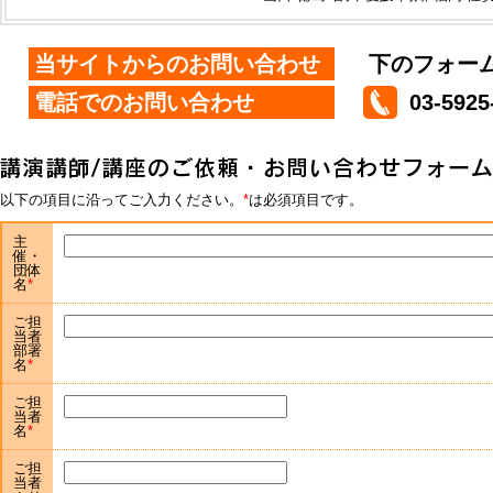
当サイトからのお問い合わせ
下のフォー
電話でのお問い合わせ
03-5925
以下の項目に沿ってご入力ください。
は必須項目です。
主
催・
団体
名
ご担
当者
部署
名
ご担
当者
名
ご担
当者