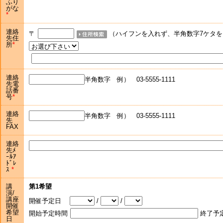
ふり
がな
連絡
〒
（ハイフンを入れず、半角数字7ケタを
先住
所
連絡
半角数字 例） 03-5555-1111
先電
話番
号
連絡
半角数字 例） 03-5555-1111
先
FAX
連絡
先ﾒ
ｰﾙｱ
ﾄﾞﾚ
ｽ
講
第1希望
演/
講座
開催予定日
/
/
開催
希望
開始予定時間
終了予
日