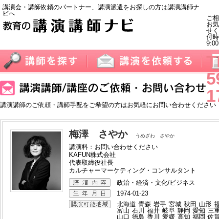
講演会・講師依頼のパートナー、講演派遣をお探しの方は講演講師ナ
ビへ
ご相
お気
せく
付
9:0
T
5
1
講演講師のご依頼・講師手配をご希望の方はお気軽にお問い合わせください
梅澤 さやか
うめざわ さやか
講演料：お問い合わせください
KAFUN株式会社
代表取締役社長
カルチャーマーケティング・コンサルタント
政治・経済・文化/ビジネス
1974-01-23
北海道
青森
岩手
宮城
秋田
山形
富山
石川
福井
岐阜
静岡
愛知
三
山口
徳島
香川
愛媛
高知
福岡
佐