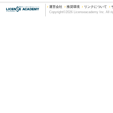
本サイトを私的利用の範囲を超えて利用する行為
運営会社
推奨環境
リンクについて
本サイトの運営を妨げる行為、又は弊社の信用を毀損する行為
Copyright©2026 Licenseacademy Inc. All ri
第5条 利用範囲
弊社は、別段の定めがない限り、本サイトに掲載されるすべてのコ
り、もしくは掲載する権利を有しています。
第6条 商標類の使用等
本サイトに掲載されているすべての名称、商標、ロゴ、サービス
グラフィック、写真、イラスト、アートワークは、弊社もしくは
います。本サイトにおいては、サイト利用者に対し、商標類の使
ス許諾を受けて掲載している場合）の文書による事前許諾がない
ない限り、本サイトに掲載されている商標類、又はその他のコン
第7条 コンテンツの保証
本コンテンツについては、その正確性と最新性の確保に努めてお
く、弊社は、本コンテンツに関するいかなる間違い、不掲載につ
ツは、明示・黙示を問わず、弊社の一体性、特定目的への適合性
す。
第8条 免罪事項
弊社は、本サイトに情報を掲載する際には、あらゆる面から細心
の内容が正確であるかどうか、有用なものであるかどうか、確実
か、安全なものであるかどうか（機能が中断しないこと、エラー
にコンピュータウィルスその他の有害物がないことなど）等につ