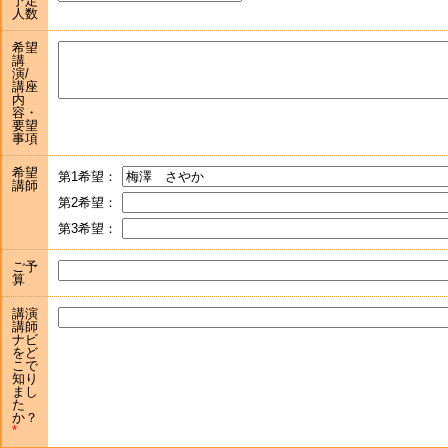
予定
人数
希望
講
演/
講座
内
容・
要望
事項
希望
第1希望：
講師
第2希望：
第3希望：
ご予
算
講演
講師
ナビ
をど
こで
知り
まし
た
か？