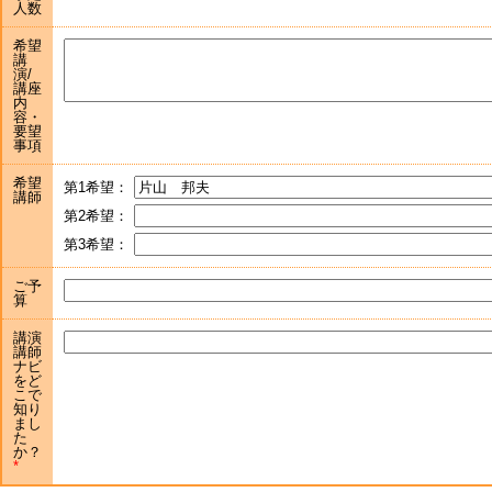
人数
希望
講
演/
講座
内
容・
要望
事項
希望
第1希望：
講師
第2希望：
第3希望：
ご予
算
講演
講師
ナビ
をど
こで
知り
まし
た
か？