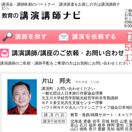
講演会・講師依頼のパートナー、講演派遣をお探しの方は講演講師ナ
ビへ
ご相
お気
せく
付
9:0
T
5
1
講演講師のご依頼・講師手配をご希望の方はお気軽にお問い合わせください
片山 邦夫
かたやま くにお
講演料：お問い合わせください
一般社団法人日本旅行作家協会理事
元玉川大学経営学部観光経営学科非常勤講師
ＮＰＯ多文化共生支援センター理事
ハワイ州ＮＰＯ法人ハワイシニアライフ協会日本地
教育・進路/就職サポート・キャリア
北海道
青森
岩手
宮城
秋田
山形
富山
石川
福井
岐阜
静岡
愛知
三
山口
徳島
香川
愛媛
高知
福岡
佐