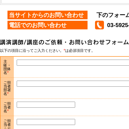
当サイトからのお問い合わせ
下のフォー
電話でのお問い合わせ
03-5925
以下の項目に沿ってご入力ください。
は必須項目です。
主
催・
団体
名
ご担
当者
部署
名
ご担
当者
名
ご担
当者
ふり