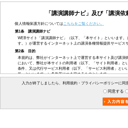
「講演講師ナビ」及び「講演依
個人情報保護方針については
こちらをご覧ください。
第1条 講演講師ナビ
WEBサイト「講演講師ナビ」（以下、「本サイト」といいます。
す。）が運営するインターネット上の講演各種情報提供サービス
第2条 目的
本規約は、弊社がインターネット上で運営する本サイト及び講演
において、弊社が本サイトの利用者（以下、「サイト利用者」と
条件、又は代行サービス利用者（以下、「サービス利用者」とい
引」といいます。）条件等につき定めるものとします。
第3条 適用範囲
入力が終了しましたら、利用規約・プライバシーポリシーに同
本規約は、サイト利用者及び本取引に関する弊社とサービス利用
同意する
ビス利用者は、本規約の内容を承諾したものとみなします。
第4条 禁止事項
本サイトは、以下の行為を禁止いたします。
他の第三者、又は弊社の著作権、商標権、プライバシー権、氏
他の第三者、又は弊社を誹謗中傷する行為
法令、公序良俗に反する行為、又はそのおそれのある行為