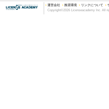
本サイトを私的利用の範囲を超えて利用する行為
運営会社
推奨環境
リンクについて
本サイトの運営を妨げる行為、又は弊社の信用を毀損する行為
Copyright©2026 Licenseacademy Inc. All ri
第5条 利用範囲
弊社は、別段の定めがない限り、本サイトに掲載されるすべてのコ
り、もしくは掲載する権利を有しています。
第6条 商標類の使用等
本サイトに掲載されているすべての名称、商標、ロゴ、サービス
グラフィック、写真、イラスト、アートワークは、弊社もしくは
います。本サイトにおいては、サイト利用者に対し、商標類の使
ス許諾を受けて掲載している場合）の文書による事前許諾がない
ない限り、本サイトに掲載されている商標類、又はその他のコン
第7条 コンテンツの保証
本コンテンツについては、その正確性と最新性の確保に努めてお
く、弊社は、本コンテンツに関するいかなる間違い、不掲載につ
ツは、明示・黙示を問わず、弊社の一体性、特定目的への適合性
す。
第8条 免罪事項
弊社は、本サイトに情報を掲載する際には、あらゆる面から細心
の内容が正確であるかどうか、有用なものであるかどうか、確実
か、安全なものであるかどうか（機能が中断しないこと、エラー
にコンピュータウィルスその他の有害物がないことなど）等につ