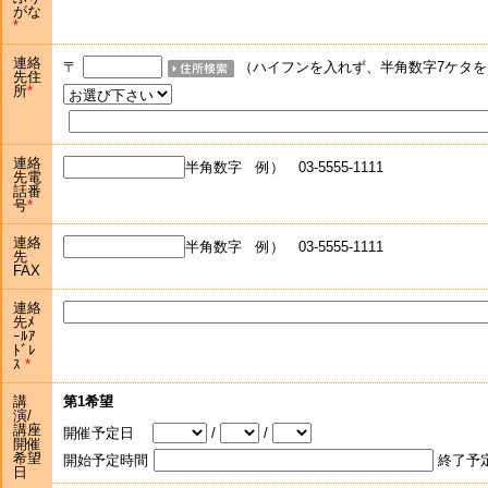
がな
連絡
〒
（ハイフンを入れず、半角数字7ケタを
先住
所
連絡
半角数字 例） 03-5555-1111
先電
話番
号
連絡
半角数字 例） 03-5555-1111
先
FAX
連絡
先ﾒ
ｰﾙｱ
ﾄﾞﾚ
ｽ
講
第1希望
演/
講座
開催予定日
/
/
開催
希望
開始予定時間
終了予
日