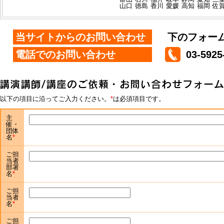
山口
徳島
香川
愛媛
高知
福岡
佐
当サイトからのお問い合わせ
下のフォー
電話でのお問い合わせ
03-5925
以下の項目に沿ってご入力ください。
は必須項目です。
主
催・
団体
名
ご担
当者
部署
名
ご担
当者
名
ご担