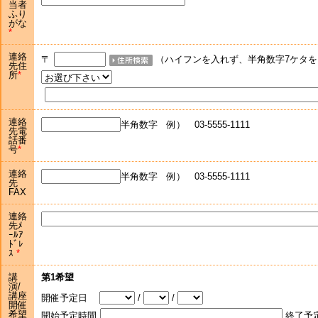
当者
ふり
がな
連絡
〒
（ハイフンを入れず、半角数字7ケタを
先住
所
連絡
半角数字 例） 03-5555-1111
先電
話番
号
連絡
半角数字 例） 03-5555-1111
先
FAX
連絡
先ﾒ
ｰﾙｱ
ﾄﾞﾚ
ｽ
講
第1希望
演/
講座
開催予定日
/
/
開催
希望
開始予定時間
終了予