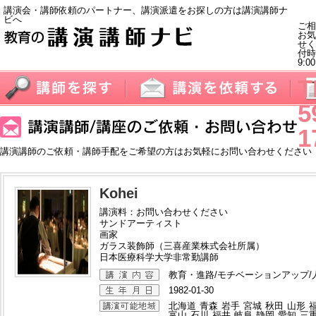
講演会・講師依頼のパートナー、講演派遣をお探しの方は講演講師ナ
ビへ
ご相
お気
せく
付
9:0
T
5
1
講演講師のご依頼・講師手配をご希望の方はお気軽にお問い合わせください
Kohei
講演料：お問い合わせください
サンドアーティスト
画家
ガラス装飾師（三喜産業株式会社所属）
日本医療科学大学非常勤講師
教育・進路/モチベーションアップ/
1982-01-30
北海道
青森
岩手
宮城
秋田
山形
富山
石川
福井
岐阜
静岡
愛知
三