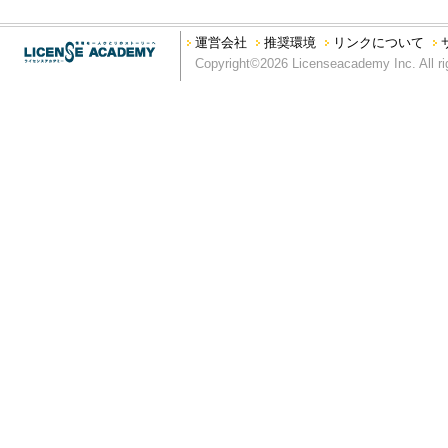
法令、公序良俗に反する行為、又はそのおそれのある行為
本サイトを私的利用の範囲を超えて利用する行為
運営会社
推奨環境
リンクについて
本サイトの運営を妨げる行為、又は弊社の信用を毀損する行為
Copyright©2026 Licenseacademy Inc. All ri
第5条 利用範囲
弊社は、別段の定めがない限り、本サイトに掲載されるすべてのコ
り、もしくは掲載する権利を有しています。
第6条 商標類の使用等
本サイトに掲載されているすべての名称、商標、ロゴ、サービス
グラフィック、写真、イラスト、アートワークは、弊社もしくは
います。本サイトにおいては、サイト利用者に対し、商標類の使
ス許諾を受けて掲載している場合）の文書による事前許諾がない
ない限り、本サイトに掲載されている商標類、又はその他のコン
第7条 コンテンツの保証
本コンテンツについては、その正確性と最新性の確保に努めてお
く、弊社は、本コンテンツに関するいかなる間違い、不掲載につ
ツは、明示・黙示を問わず、弊社の一体性、特定目的への適合性
す。
第8条 免罪事項
弊社は、本サイトに情報を掲載する際には、あらゆる面から細心
の内容が正確であるかどうか、有用なものであるかどうか、確実
か、安全なものであるかどうか（機能が中断しないこと、エラー