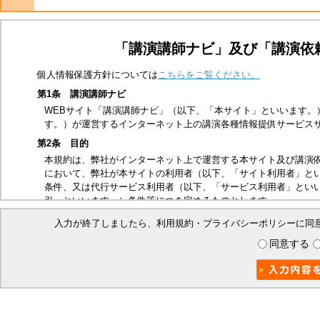
「講演講師ナビ」及び「講演依
個人情報保護方針については
こちらをご覧ください。
第1条 講演講師ナビ
WEBサイト「講演講師ナビ」（以下、「本サイト」といいます。
す。）が運営するインターネット上の講演各種情報提供サービス
第2条 目的
本規約は、弊社がインターネット上で運営する本サイト及び講演
において、弊社が本サイトの利用者（以下、「サイト利用者」と
条件、又は代行サービス利用者（以下、「サービス利用者」とい
引」といいます。）条件等につき定めるものとします。
第3条 適用範囲
入力が終了しましたら、利用規約・プライバシーポリシーに同
本規約は、サイト利用者及び本取引に関する弊社とサービス利用
同意する
ビス利用者は、本規約の内容を承諾したものとみなします。
第4条 禁止事項
本サイトは、以下の行為を禁止いたします。
他の第三者、又は弊社の著作権、商標権、プライバシー権、氏
他の第三者、又は弊社を誹謗中傷する行為