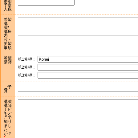
参加
予定
人数
希望
講
演/
講座
内
容・
要望
事項
希望
第1希望：
講師
第2希望：
第3希望：
ご予
算
講演
講師
ナビ
をど
こで
知り
まし
た
か？