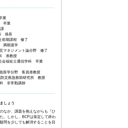
卒業
科 卒業
1課
係 係長
博士前期課程 修了
程 満期退学
境防災マネジメント論分野 修了
学科 准教授
校 社会福祉士通信学科 卒業
急医学分野 客員准教授
防災救急救助研究所 教授
科 非常勤講師
めましょう
相のなか、課題を抱えながらも『ひ
た。しかし、BCPは策定して終わ
、疑問を少しでも解消することを目