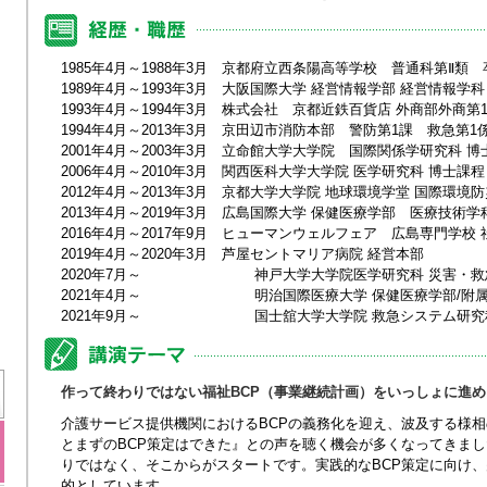
1985年4月～1988年3月 京都府立西条陽高等学校 普通科第Ⅱ類 
1989年4月～1993年3月 大阪国際大学 経営情報学部 経営情報学
1993年4月～1994年3月 株式会社 京都近鉄百貨店 外商部外商第
1994年4月～2013年3月 京田辺市消防本部 警防第1課 救急第1
2001年4月～2003年3月 立命館大学大学院 国際関係学研究科 
2006年4月～2010年3月 関西医科大学大学院 医学研究科 博士課
2012年4月～2013年3月 京都大学大学院 地球環境学堂 国際環
2013年4月～2019年3月 広島国際大学 保健医療学部 医療技術
2016年4月～2017年9月 ヒューマンウェルフェア 広島専門学
2019年4月～2020年3月 芦屋セントマリア病院 経営本部
2020年7月～ 神戸大学大学院医学研究科 災害・救
2021年4月～ 明治国際医療大学 保健医療学部/附属
2021年9月～ 国士舘大学大学院 救急システム研究
作って終わりではない福祉BCP（事業継続計画）をいっしょに進
介護サービス提供機関におけるBCPの義務化を迎え、波及する様
とまずのBCP策定はできた』との声を聴く機会が多くなってきまし
りではなく、そこからがスタートです。実践的なBCP策定に向け
的としています。