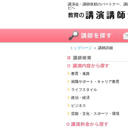
講演会・講師依頼のパートナー、講
ビへ
トップページ
＞ 講師詳細
教育・進路
進学・受験
就職サポート・キャリア教育
教員・保護者
就職サポートツール対策
ライフスタイル
子育て・フリーター・ニート
面接・ディスカッション・マナー
健康・美容・女性・食育
政治・経済
対策
留学
就職．業界・企業研究
看護・介護・ボランティア
国際
ビジネス
すべて
すべて
家族・住まい・デザイン・マネー
日本
経営・マーケティング・ファイナ
芸能・文化・スポーツ・環境
ンス
モチベーション・経験・夢
すべて
営業・サービス・地域活性
芸能・文化
すべて
コーチング・メンタルヘルス・人
スポーツ