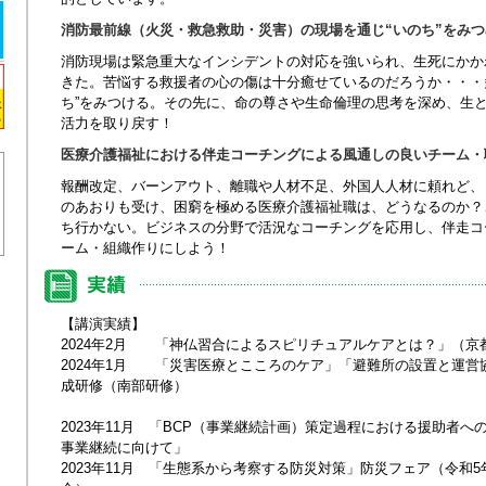
消防最前線（火災・救急救助・災害）の現場を通じ“いのち”をみつ
消防現場は緊急重大なインシデントの対応を強いられ、生死にかか
きた。苦悩する救援者の心の傷は十分癒せているのだろうか・・・多
ち”をみつける。その先に、命の尊さや生命倫理の思考を深め、生と
活力を取り戻す！
医療介護福祉における伴走コーチングによる風通しの良いチーム・
報酬改定、バーンアウト、離職や人材不足、外国人人材に頼れど、
のあおりも受け、困窮を極める医療介護福祉職は、どうなるのか？
ち行かない。ビジネスの分野で活況なコーチングを応用し、伴走コ
ーム・組織作りにしよう！
【講演実績】
2024年2月 「神仏習合によるスピリチュアルケアとは？」（京
2024年1月 「災害医療とこころのケア」「避難所の設置と運営
成研修（南部研修）
2023年11月 「BCP（事業継続計画）策定過程における援助者
事業継続に向けて」
2023年11月 「生態系から考察する防災対策」防災フェア（令和