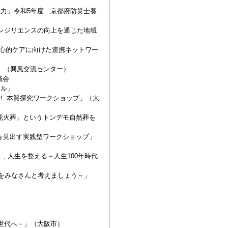
協力」令和5年度 京都府防災士養
域レジリエンスの向上を通じた地域
な心的ケアに向けた連携ネットワー
」（興風交流センター）
議会
ィル」
る！ 本質探究ワークショップ」（大
「花火葬」というトンデモ自然葬を
”を見出す実践型ワークショップ」
, 人生を整える～人生100年時代
代をみなさんと考えましょう～」
次世代へ－」（大阪市）