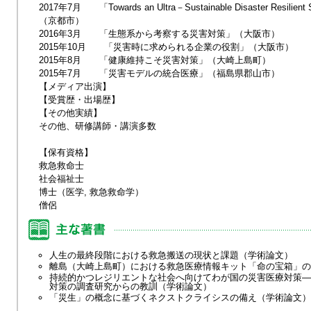
2017年7月 「Towards an Ultra－Sustainable Disaster Resilient S
（京都市）
2016年3月 「生態系から考察する災害対策」（大阪市）
2015年10月 「災害時に求められる企業の役割」（大阪市）
2015年8月 「健康維持こそ災害対策」（大崎上島町）
2015年7月 「災害モデルの統合医療」（福島県郡山市）
【メディア出演】
【受賞歴・出場歴】
【その他実績】
その他、研修講師・講演多数
【保有資格】
救急救命士
社会福祉士
博士（医学, 救急救命学）
僧侶
人生の最終段階における救急搬送の現状と課題（学術論文）
離島（大崎上島町）における救急医療情報キット「命の宝箱」の
持続的かつレジリエントな社会へ向けてわが国の災害医療対策―
対策の調査研究からの教訓（学術論文）
「災生」の概念に基づくネクストクライシスの備え（学術論文）