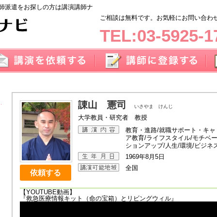
師派遣をお探しの方は講演講師ナ
ご相談は無料です。お気軽にお問い合わせく
TEL:03-5925-1
諌山 憲司
いさやま けんじ
大学教員・研究者 教授
教育・進路/就職サポート・キャ
ア教育/ライフスタイル/モチベ
ションアップ/人生/環境/ビジネ
1969年8月5日
全国
依頼する
【YOUTUBE動画】
『救急医療情報キット（命の宝箱）とリビングウィル』