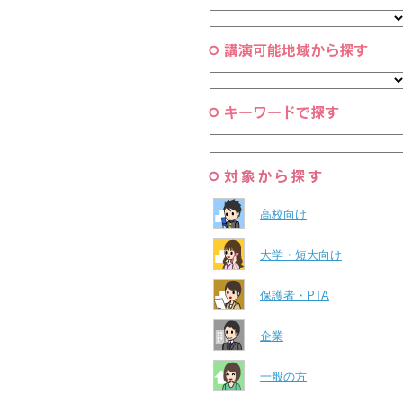
と組織
すべて
環境・自然科学
すべて
高校向け
大学・短大向け
保護者・PTA
企業
一般の方