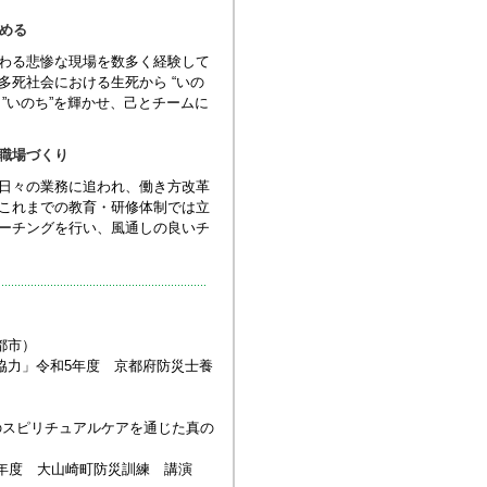
める
わる悲惨な現場を数多く経験して
死社会における生死から “いの
”いのち”を輝かせ、己とチームに
職場づくり
日々の業務に追われ、働き方改革
これまでの教育・研修体制では立
ーチングを行い、風通しの良いチ
都市）
協力」令和5年度 京都府防災士養
へのスピリチュアルケアを通じた真の
5年度 大山崎町防災訓練 講演