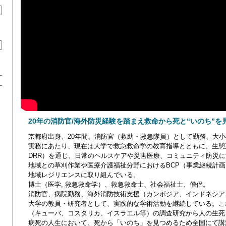
20年の消防官/海外防災経験を踏まえ救命から死と“いのち”を
京都府出身、20年間、消防官（救助・救急隊員）として勤務、大
実務にあたり、現在は大学で救急救命学の教育指導とともに、生態系
DRR）を通じ、日常のヘルスケアや災害医療、コミュニティ防災
地域との草刈作業や医療介護福祉分野におけるBCP（事業継続計
地域レジリエンスに取り組んでいる。
博士（医学, 救急救命学）、救急救命士、社会福祉士、僧侶。
消防官、病院勤務、海外消防技術支援（カンボジア、インドネシア
大学の教員・研究者として、実践的な学術活動を継続している。こ
（キューバ、コスタリカ、イスラエル等）の調査研究から人の生死
病死の人生において、死から「いのち」を見つめるため全国にて講