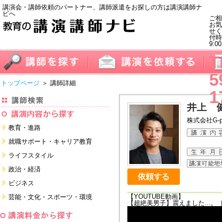
講演会・講師依頼のパートナー、講師派遣をお探しの方は講演講師ナ
ビへ
ご相
お気
せく
付
9:0
T
5
トップページ
＞ 講師詳細
1
井上 
株式会社G-p
教育・進路
進学・受験
就職サポート・キャリア教育
教員・保護者
就職サポートツール対策
ライフスタイル
子育て・フリーター・ニート
面接・ディスカッション・マナー
健康・美容・女性・食育
政治・経済
対策
留学
依頼する
就職．業界・企業研究
看護・介護・ボランティア
国際
ビジネス
すべて
すべて
家族・住まい・デザイン・マネー
日本
経営・マーケティング・ファイナ
【YOUTUBE動画】
芸能・文化・スポーツ・環境
ンス
【超絶美男子】震えました...。
モチベーション・経験・夢
すべて
営業・サービス・地域活性
芸能・文化
すべて
コーチング・メンタルヘルス・人
スポーツ