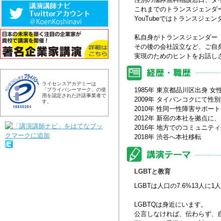
これまでのトランスジェンダー
YouTubeではトランスジ
私自身がトランスジェンダー
その後の会社設立など、ご自
実現のためのヒントをお話し
ライセンスアカデミーは
1985年 東京都品川区出身 
「プライバシーマーク」の使
用を認定された許諾事業者で
2009年 タイバンコクにて
す。
2010年 性同一性障害サポート会
2012年 新宿の本社を拠点
2016年 地方でのコミュニ
2018年 渋谷へ本社移転
LGBTと教育
LGBTは人口の7.6%13人に
LGBTQは身近にいます。
公言しなければ、伝わらず、