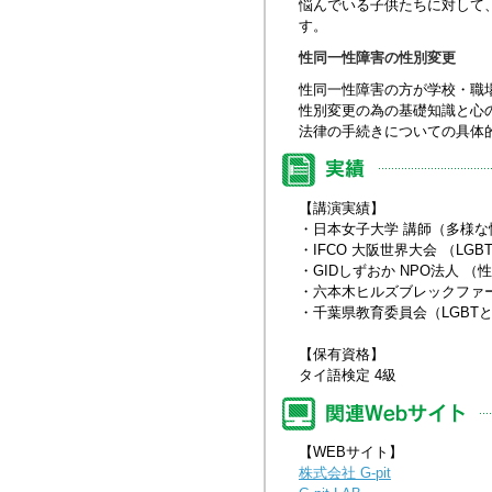
悩んでいる子供たちに対して
す。
性同一性障害の性別変更
性同一性障害の方が学校・職
性別変更の為の基礎知識と心
法律の手続きについての具体
【講演実績】
・日本女子大学 講師（多様な性
・IFCO 大阪世界大会 （L
・GIDしずおか NPO法人 
・六本木ヒルズブレックファ
・千葉県教育委員会（LGBT
【保有資格】
タイ語検定 4級
【WEBサイト】
株式会社 G-pit