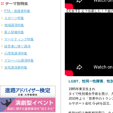
PTA・保護者特集
【元女子】え？出産した！？血
スポーツ特集
地域講演特集
新人研修特集
マーケティング特集
経営者に捧ぐ講演
心理系講演特集
グローバル講演特集
女性講演家特集
LGBT、性同一性障害、性
1985年東京生まれ
タイで性別適合手術を受け、
2010年より「世界中のトラ
ルサポート会社 G-pitを設立。
性別の悩み無料相談窓口、タ