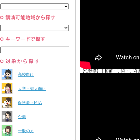
と組織
すべて
環境・自然科学
すべて
【性転換】手術前・手術・手術
高校向け
大学・短大向け
保護者・PTA
企業
一般の方