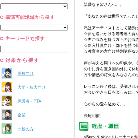
と組織
親愛なる皆さんへ。。
すべて
環境・自然科学
すべて
『あなたの声は世界でたった
私はアーティストとして活動
☆夢を追いかける若者達の育
☆声に悩みを持つ方々のお悩
☆新入社員向け・部下を持つ
☆教育者の方向け特別講座な
声が与える周りへの印象や、
の中に身を置き国内外にて体
高校向け
方や情熱の灯火をみなさんの
レッスン終了後は、受講され
大学・短大向け
お会いできる日を楽しみにし
保護者・PTA
心からの愛を込めて、、
企業
長尾明依
一般の方
<Body & Voiceトレーナー