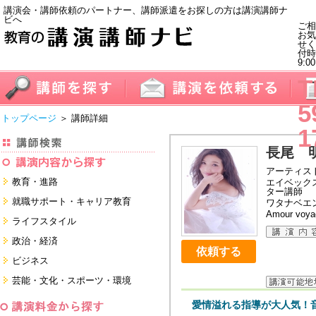
講演会・講師依頼のパートナー、講師派遣をお探しの方は講演講師ナ
ビへ
ご相
お気
せく
付
9:0
T
5
トップページ
＞ 講師詳細
1
長尾 
アーティス
教育・進路
エイベック
ター講師
進学・受験
就職サポート・キャリア教育
ワタナベエ
Amour voy
教員・保護者
就職サポートツール対策
ライフスタイル
子育て・フリーター・ニート
面接・ディスカッション・マナー
健康・美容・女性・食育
政治・経済
対策
留学
依頼する
就職．業界・企業研究
看護・介護・ボランティア
国際
ビジネス
すべて
すべて
家族・住まい・デザイン・マネー
日本
経営・マーケティング・ファイナ
芸能・文化・スポーツ・環境
ンス
モチベーション・経験・夢
すべて
営業・サービス・地域活性
芸能・文化
愛情溢れる指導が大人気！
すべて
コーチング・メンタルヘルス・人
スポーツ