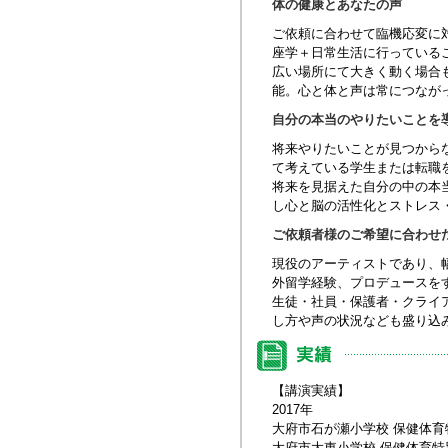
体の健康とあなたの声
ご依頼に合わせて臨機応変に
座学＋日常生活に行っている
広い場所にて大きく動く場合
能。心と体と声は常につなが
自分の本当のやりたいことを
将来やりたいことが見つから
て考えている学生または転職
将来を見据えた自分の中の本
し心と脳の活性化とストレス
ご依頼者様のご希望に合わせ
現役のアーティストであり、
外留学経験、プロデュースを
生徒・社員・保護者・クライ
し方や声の状況なども盛り込
【講演実績】
2017年
大府市石が瀬小学校 保健体
大府市大東小学校 保健体育