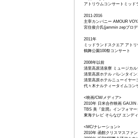
アトリウムコンサートミッド
2011-2016
主宰カンパニー AMOUR VO
宮住俊介氏(jammin zep
2011年
ミッドランドスクエア アトリ
鶴舞公園100祭コンサート
2008年以前
清里高原清泉寮 ミュージカル
清里高原ホテル バレンタイン
清里高原ホテルニューイヤー
代々木ナルティータイムコンサ
<映画/CM/メディア>
2010年 日米合作映画 GAIJ
TBS 美『皇潤』インフォマー
東海テレビ そらなび エンデ
<MC/ナレーション>
2010年 函館クリスマスファ