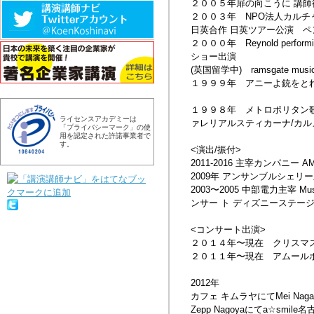
２００５年扉の向こうに 講
２００３年 NPO法人カルチ
日英合作 日英ツアー公演 ペ
２０００年 Reynold per
ショー出演
(英国留学中) ramsgate musica
１９９９年 アニーよ銃をと
１９９８年 メトロポリタン歌劇
ライセンスアカデミーは
ァレリアルスティカーナ/カル
「プライバシーマーク」の使
用を認定された許諾事業者で
す。
<演出/振付>
2011-2016 主宰カンパニー 
2009年 アンサンブルシェリ
2003〜2005 中部電力主宰 M
ンサー ト ディズニーステー
<コンサート出演>
２０１４年〜現在 クリスマ
２０１１年〜現在 アムール
2012年
カフェ キムラヤにてMei Naga
Zepp Nagoyaにてa☆sm