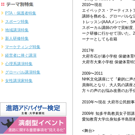
2010〜現在
エイベックス・アーティスト
PTA・保護者特集
講師を務める。グローバルな
スポーツ特集
トレッスン(AAAメンバー、S
スボーカル講師の中で貢献度
地域講演特集
ーク研修に行かせて頂いた。2
新人研修特集
ーナーとしても在籍
マーケティング特集
2017年
経営者に捧ぐ講演
大府市石が瀬小学校 保健体
大府市大東小学校 保健体育
心理系講演特集
グローバル講演特集
2009〜2011
NHK文化講座にて『劇的に声
女性講演家特集
員御礼となり、大人気の講座と
方々の声のお悩み改善のお手
2010年〜現在 大府市公民
2009年 知多半島教員女子
愛知教育大学出身知多半島部
<舞台>