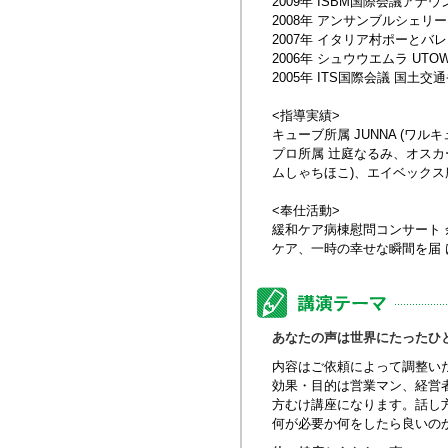
2009年 ISBM国際会議ア
2008年 アンサンブルシェ
2007年 イタリア村ポーとバ
2006年 シュウウエムラ UT
2005年 ITS国際会議 国
<指導実績>
キューブ所属 JUNNA (ワルキュ
プロ所属 辻庭なるみ、オスカ
ムしゃちほこ)、エイベックス所属 伊
<奉仕活動>
緩和ケア病棟慰問コンサート
ケア、一時の幸せな瞬間を届 
あなたの声は世界にたったひ
内容はご依頼によって調整い
効果・目的は営業マン、経営
方むけ講座になります。話し
何が必要か何をしたら良いの