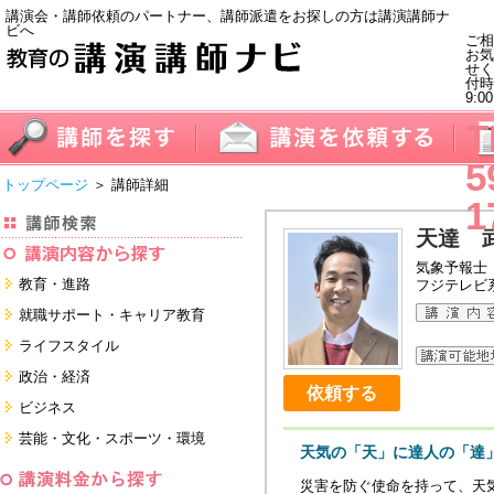
講演会・講師依頼のパートナー、講師派遣をお探しの方は講演講師ナ
ビへ
ご相
お気
せく
付
9:0
T
5
トップページ
＞ 講師詳細
1
天達 
気象予報士
教育・進路
フジテレビ
進学・受験
就職サポート・キャリア教育
教員・保護者
就職サポートツール対策
ライフスタイル
子育て・フリーター・ニート
面接・ディスカッション・マナー
健康・美容・女性・食育
政治・経済
対策
留学
依頼する
就職．業界・企業研究
看護・介護・ボランティア
国際
ビジネス
すべて
すべて
家族・住まい・デザイン・マネー
日本
経営・マーケティング・ファイナ
芸能・文化・スポーツ・環境
ンス
天気の「天」に達人の「達
モチベーション・経験・夢
すべて
営業・サービス・地域活性
芸能・文化
すべて
災害を防ぐ使命を持って、天
コーチング・メンタルヘルス・人
スポーツ