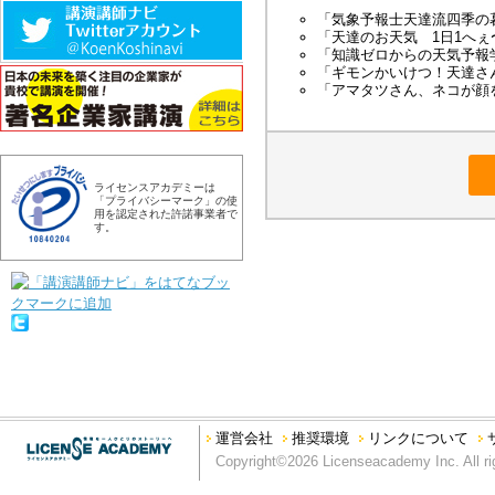
「気象予報士天達流四季の
「天達のお天気 1日1へ
「知識ゼロからの天気予報
「ギモンかいけつ！天達さ
「アマタツさん、ネコが顔
ライセンスアカデミーは
「プライバシーマーク」の使
用を認定された許諾事業者で
す。
運営会社
推奨環境
リンクについて
Copyright©2026 Licenseacademy Inc. All ri