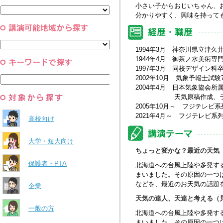
と組織
小さい子からおじいちゃん、
すべて
環境・自然科学
分かりやすく、興味を持って
すべて
1994年3月 神奈川県立津久
1944年4月 御茶ノ水美術専
1997年3月 同校デザイン科
2002年10月 気象予報士試
2004年4月 日本気象協会所
天気原稿作成、ラジオ出
2005年10月～ フジテレ
2021年4月～ フジテレビ
高校向け
大学・短大向け
ちょっと変かな？最近の天気
保護者・PTA
北海道への台風上陸や多発する
まいました。その原因の一つ
などを、最近のお天気の話題
企業
天気の達人、天達と考える（
一般の方
北海道への台風上陸や多発する
まいました。その原因の一つ