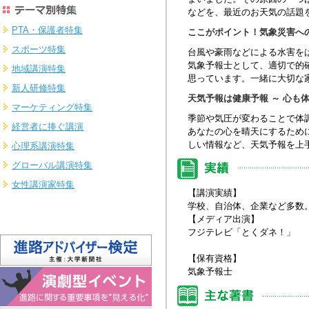
などを、最近のお天気の話題
PTA・保護者特集
ここがポイント！気象災害へ
スポーツ特集
台風や豪雨などによる水害を
気象予報士として、適切で的
地域講演特集
思っています。一緒に大切な
新人研修特集
天気予報は健康予報 ～ 心も
マーケティング特集
季節や気圧が変わることで体
経営者に捧ぐ講演
あなたの心を晴天にするため
しい情報など、天気予報を上
心理系講演特集
グローバル講演特集
女性講演家特集
【講演実績】
学校、自治体、企業など多数
【メディア出演】
フジテレビ「とくダネ！」
【保有資格】
気象予報士