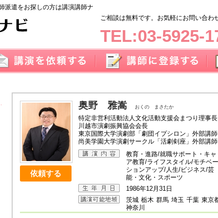
師派遣をお探しの方は講演講師ナ
ご相談は無料です。お気軽にお問い合わせく
TEL:03-5925-1
奥野 雅嵩
おくの まさたか
特定非営利活動法人文化活動支援会まつり理事長
川越市演劇振興協会会長
東京国際大学演劇部「劇団イプシロン」外部講師
尚美学園大学演劇サークル「活劇剣座」外部講師
教育・進路/就職サポート・キャ
ア教育/ライフスタイル/モチベ
ションアップ/人生/ビジネス/芸
依頼する
能・文化・スポーツ
1986年12月31日
茨城
栃木
群馬
埼玉
千葉
東京
神奈川