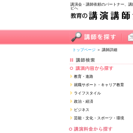
講演会・講師依頼のパートナー、講
ビへ
トップページ
＞ 講師詳細
教育・進路
進学・受験
就職サポート・キャリア教育
教員・保護者
就職サポートツール対策
ライフスタイル
子育て・フリーター・ニート
面接・ディスカッション・マナー
健康・美容・女性・食育
政治・経済
対策
留学
就職．業界・企業研究
看護・介護・ボランティア
国際
ビジネス
すべて
すべて
家族・住まい・デザイン・マネー
日本
経営・マーケティング・ファイナ
芸能・文化・スポーツ・環境
ンス
モチベーション・経験・夢
すべて
営業・サービス・地域活性
芸能・文化
すべて
コーチング・メンタルヘルス・人
スポーツ