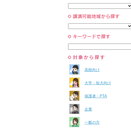
と組織
すべて
環境・自然科学
すべて
高校向け
大学・短大向け
保護者・PTA
企業
一般の方