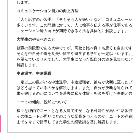
します。
コミュニケーション能力の向上方法
「人と話すのが苦手」「そもそも人が嫌い」など、コミュニケーシ
多くいます。この問題に対して、人に物事を伝える事が仕事である
ニケーション能力向上が期待できる方法を具体的に解説します。
大学生のやるべきこと
就職の前段階である大学ですが、高校と比べ良くも悪くも自由です
そんな中自分の道を見失い留年や退学する学生が一定以上います。
を望んでいませんでした。大学生になった際自分の道を見失わない
解説します。
中途退学、中途退職
一定以上の数がいる中途退学、中途退職者。彼らが決断に至ったプ
はどう思っているのかを解説します。また、自分が決断を迫られて
果が導けるのかについてを過去に私が体験・相談を受けた事例と共
ニートの傾向、脱却について
様々な理由でニートとなる人達ですが、なる可能性が高い生活習慣
その後ニートが周りにどのような影響を与えるのか、ニートの存在
までを今まで指導してきた学生の経験談を基に解説します。