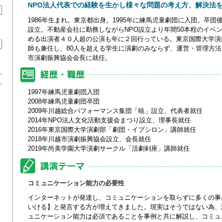
NPO法人代表での経験を生かし様々な問題の考え方、解決法
1986年生まれ。東京都出身。1995年に練馬児童劇団に入団。卒団
設立。不動産会社に勤務しながらNPO設立より年間50本程のイベ
める出演者４０人超の公演も年に２回行っている。東京国際大学演
師も兼任し、80人を超える学生に演劇のみならず、運営・管理方法等
市演劇振興協会会長に就任。
1997年練馬児童劇団入団
2008年練馬児童劇団卒団
2009年川越総合パフォーマンス集団「暁」設立、代表者就任
2014年NPO法人文化活動支援会まつり設立、理事長就任
2016年東京国際大学演劇部「劇団・イプシロン」講師就任
2018年川越市演劇振興協会設立、会長就任
2019年尚美学園大学演劇サークル「活劇剣座」講師就任
コミュニケーション能力の必要性
インターネットが発達し、コミュニケーションを取らずに多くの事
いける】と発言する方が増えてきました。現実はそうではない為、
ュニケーション能力は必須であることを事例と共に解説し、コミュ