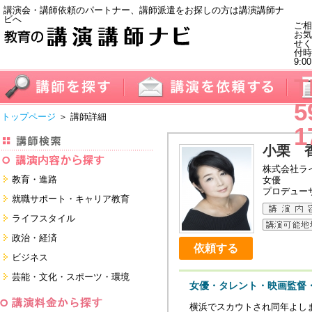
講演会・講師依頼のパートナー、講師派遣をお探しの方は講演講師ナ
ビへ
ご相
お気
せく
付
9:0
T
5
トップページ
＞ 講師詳細
1
小栗 
株式会社ラ
教育・進路
女優
プロデュー
進学・受験
就職サポート・キャリア教育
教員・保護者
就職サポートツール対策
ライフスタイル
子育て・フリーター・ニート
面接・ディスカッション・マナー
健康・美容・女性・食育
政治・経済
対策
留学
依頼する
就職．業界・企業研究
看護・介護・ボランティア
国際
ビジネス
すべて
すべて
家族・住まい・デザイン・マネー
日本
経営・マーケティング・ファイナ
芸能・文化・スポーツ・環境
ンス
女優・タレント・映画監督
モチベーション・経験・夢
すべて
営業・サービス・地域活性
芸能・文化
すべて
横浜でスカウトされ同年よしま
コーチング・メンタルヘルス・人
スポーツ