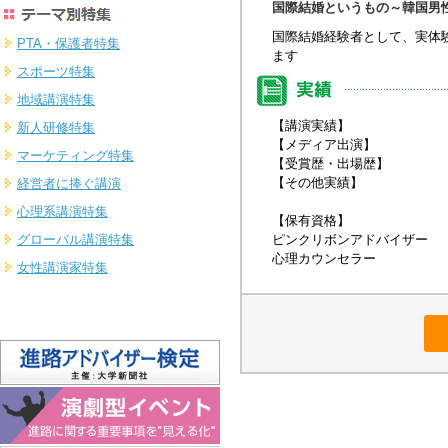
国際結婚というもの～韓国男
国際結婚経験者として、実体
PTA・保護者特集
ます
スポーツ特集
地域講演特集
【講演実績】
新人研修特集
【メディア出演】
マーケティング特集
【受賞歴・出場歴】
【その他実績】
経営者に捧ぐ講演
心理系講演特集
【保有資格】
グローバル講演特集
ピンクリボンアドバイザー
心理カウンセラー
女性講演家特集