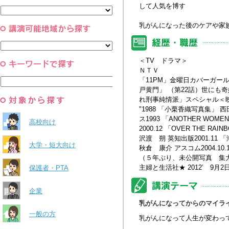
と組織
して人気を博す
すべて
環境・自然科学
すべて
乳がんになった後のケアや家
＜TV ドラマ＞
ＮＴＶ
「11PM」金曜日カバーガール 
戸黄門」 （第22話）世にも
れ刑事純情派」スペシャル＜映画「
"1988 「小栗香織写真集」 
ス1993 「ANOTHER WO
高校向け
2000.12 「OVER THE RAI
沢渡 朔 英知出版2001.11 「海
大学・短大向け
秋倉 康介 アスコム2004.10.
（５年ぶり、未公開写真 集大
主婦と生活社★ 2012’ 
保護者・PTA
企業
乳がんになってからのマイラ
一般の方
乳がんになって人生が変わっ