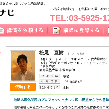
師派遣をお探しの方は講演講師ナ
ご相談は無料です。お気軽にお問い合わせく
TEL:03-5925-1
松尾 直樹
まつお なおき
（有）クライメート・エキスパーツ 代表取締役
（株）PEARカーボンオフセット・イニシアティ
代表取締役
慶應義塾大学 非常勤講師
環境
1961年3月4日
依頼する
全国
地球温暖化問題のプロフェッショナル．広い視点からその意味
地球温暖化問題に24年のキャリアを持つこの分野の最古参の専門