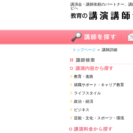
講演会・講師依頼のパートナー、講
ビへ
トップページ
＞ 講師詳細
教育・進路
進学・受験
就職サポート・キャリア教育
教員・保護者
就職サポートツール対策
ライフスタイル
子育て・フリーター・ニート
面接・ディスカッション・マナー
健康・美容・女性・食育
政治・経済
対策
留学
就職．業界・企業研究
看護・介護・ボランティア
国際
ビジネス
すべて
すべて
家族・住まい・デザイン・マネー
日本
経営・マーケティング・ファイナ
芸能・文化・スポーツ・環境
ンス
モチベーション・経験・夢
すべて
営業・サービス・地域活性
芸能・文化
すべて
コーチング・メンタルヘルス・人
スポーツ