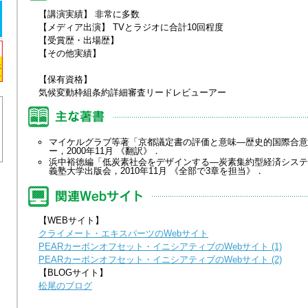
【講演実績】 非常に多数
【メディア出演】 TVとラジオに合計10回程度
【受賞歴・出場歴】
【その他実績】
【保有資格】
気候変動枠組条約詳細審査リードレビューアー
マイケルグラブ等著「京都議定書の評価と意味—歴史的国際合意
ー，2000年11月 《翻訳》．
浜中裕徳編「低炭素社会をデザインする—炭素集約型経済システ
義塾大学出版会，2010年11月 《全部で3章を担当》．
【WEBサイト】
クライメート・エキスパーツのWebサイト
PEARカーボンオフセット・イニシアティブのWebサイト (1)
PEARカーボンオフセット・イニシアティブのWebサイト (2)
【BLOGサイト】
松尾のブログ