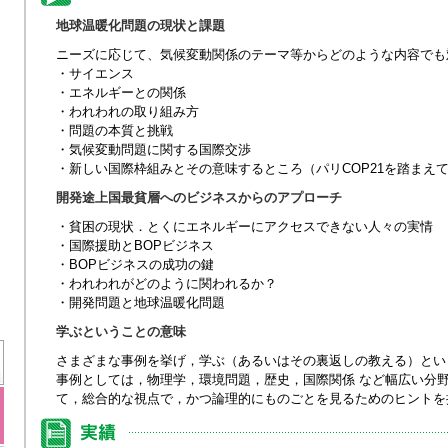
地球温暖化問題の現状と課題
ニーズに応じて、気候変動関係のテーマ等からどのような内容でも
・サイエンス
・エネルギーとの関係
・われわれの取り組み方
・問題の本質と挑戦
・気候変動問題に関する国際交渉
・新しい国際枠組みとその意味するところ（パリCOP21を踏まえ
開発途上国最貧層へのビジネスからのアプローチ
・貧困の現状．とくにエネルギーにアクセスできない人々の実情
・国際援助とBOPビジネス
・BOPビジネスの成功の鍵
・われわれがどのように関われるか？
・開発問題と地球温暖化問題
学ぶということの意味
さまざまな事例を挙げ，学ぶ（あるいはその裏返しの教える）とい
事例としては，物理学，環境問題，歴史，国際関係 など幅広い分
て，総合的な視点で，かつ論理的にものごとを見るためのヒントを