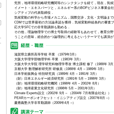
究所，地球環境戦略研究機関等のシンクタンクを経て，現在，気候
イメート・エキスパーツと，エネルギー系のBOPビジネス事業会社
シアティブの代表取締役．
気候変動の科学から市場メカニズム，国際交渉，文化・文明論まで
CDMでは世界最初の方法論承認を獲得．気候変動枠組条約の審査
応大学SFCでの非常勤講師も勤める．
その他，理論物理学での博士号取得の経験等もあわせて，教育分野
うことの意味，総合的かつ論理的に考えるというテーマでも講演が
滋賀県立膳所高等学校 卒業 （1979年3月）
大阪大学理学部物理学科 卒業 （1983年 3月）
大阪大学大学院 理学研究科物理学専攻 博士課程 修了（1988年 3月
京都大学 数理解析研究所 研修員（1988年 4月 – 1989年 3月）
日本学術振興会 特別研究員（1989年 4月 – 1991年 3月）
（財）日本エネルギー経済研究所（1991年 5月 – 1998年 3月）
（財）地球環境戦略研究機関（1998年 4月 – 2002年 8月）
（財）地球産業文化研究所（1998年 5月 – 2001年3月）
Climate Experts設立（2002年 9月 – （2004年 7月有限会社化））
PEARカーボンオフセット・イニシアティブ設立（2007年8月 –）
慶應義塾大学非常勤講師（2009年4月 –）