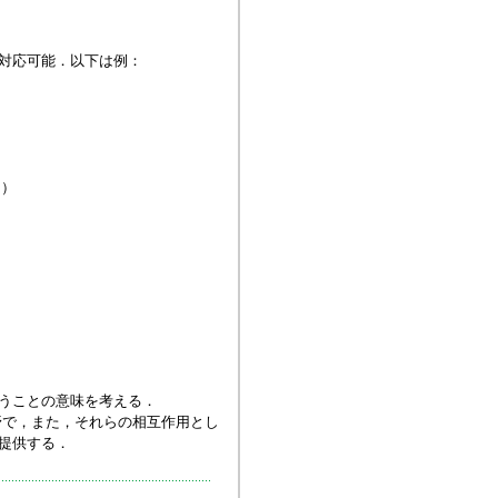
対応可能．以下は例：
て）
うことの意味を考える．
野で，また，それらの相互作用とし
提供する．