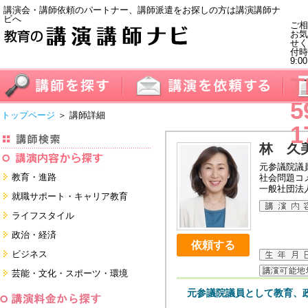
講演会・講師依頼のパートナー、講師派遣をお探しの方は講演講師ナ
ビへ
ご相
お気
せく
付
9:0
T
5
トップページ
＞ 講師詳細
1
林 久
元参議院議
教育・進路
社会問題コ
一般社団法人F
進学・受験
就職サポート・キャリア教育
教員・保護者
就職サポートツール対策
ライフスタイル
子育て・フリーター・ニート
面接・ディスカッション・マナー
健康・美容・女性・食育
政治・経済
対策
留学
依頼する
就職．業界・企業研究
看護・介護・ボランティア
国際
ビジネス
すべて
すべて
家族・住まい・デザイン・マネー
日本
経営・マーケティング・ファイナ
芸能・文化・スポーツ・環境
ンス
モチベーション・経験・夢
すべて
営業・サービス・地域活性
芸能・文化
元参議院議員として教育、
すべて
コーチング・メンタルヘルス・人
スポーツ