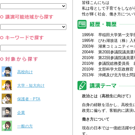
と組織
皆様こんにちは
すべて
環境・自然科学
私は母として子育てをしなが
すべて
性が輝く社会、働き方につい
1995年 早稲田大学第一文学
1995年 びわ湖放送（株）
2003年 湖東コミュニティ
2004年 第20回参議院議員
2010年 第22回参議院議員
2010年 参議院総務委員長 
2010年 文部科学大臣政務官
高校向け
2013年 沖縄及び北方領土
大学・短大向け
政治とは（高校生に向けて）
保護者・PTA
自身の経験を活かし、高校生
政党に偏らず、客観的に講演
企業
働き方について
一般の方
現在の日本では一億総活躍や
す。