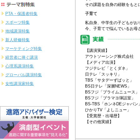
その課題を自身の経験をもと
PTA・保護者特集
子育て
スポーツ特集
私自身、中学生の子どもがお
今、子育てで悩んでいるお母
地域講演特集
新人研修特集
マーケティング特集
【講演実績】
アウトソーシング株式会社
経営者に捧ぐ講演
【メディア出演】
心理系講演特集
フジテレビ「とくダネ」
日テレ「スッキリ」
グローバル講演特集
TBS「サタデーずばッと」
女性講演家特集
BS日テレ「深層NEWS」
BSフジ「プライムニュース」
BSフジ「ブラマヨ弾話室」
BS-TBS「ホンネDEジャパン
ひかりTV「よしニュー」
【受賞歴・出場歴】
【その他実績】