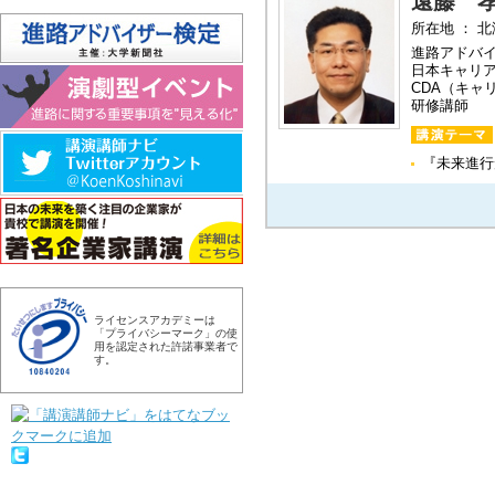
遠藤 
所在地 ： 
進路アドバ
日本キャリ
CDA（キ
研修講師
『未来進行
ライセンスアカデミーは
「プライバシーマーク」の使
用を認定された許諾事業者で
す。