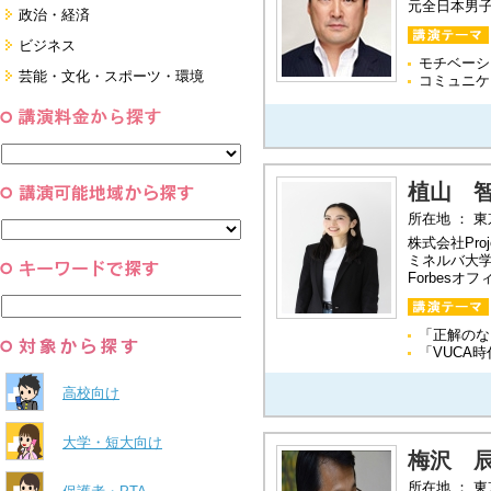
元全日本男
面接・ディスカッション・マナー
健康・美容・女性・食育
政治・経済
対策
就職．業界・企業研究
看護・介護・ボランティア
国際
ビジネス
すべて
モチベーシ
家族・住まい・デザイン・マネー
日本
経営・マーケティング・ファイナ
芸能・文化・スポーツ・環境
コミュニケ
ンス
モチベーション・経験・夢
すべて
営業・サービス・地域活性
芸能・文化
すべて
コーチング・メンタルヘルス・人
スポーツ
と組織
すべて
環境・自然科学
すべて
植山 
所在地 ： 
株式会社Proj
ミネルバ大
Forbes
「正解のな
「VUCA
高校向け
大学・短大向け
梅沢 
所在地 ： 