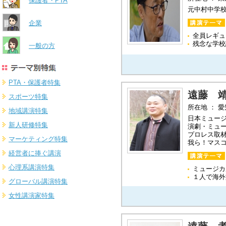
保護者・PTA
元中村中学
企業
全員レギュ
残念な学校
一般の方
PTA・保護者特集
遠藤 
スポーツ特集
所在地 ： 
地域講演特集
日本ミュー
新人研修特集
演劇・ミュ
プロレス取
マーケティング特集
我ら！マス
経営者に捧ぐ講演
心理系講演特集
ミュージカ
１人で海外
グローバル講演特集
女性講演家特集