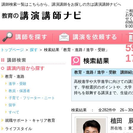
講師検索一覧はこちらから、講演講師をお探しの方は講演講師ナビへ
ご相
お気
せく
付
9:0
T
5
トップページ
＞
探す
＞ 検索結果
「教育・進路 / 進学・受験」
1
教育・進路 / 進学・受験 講師紹
教育・進路
高校進学や大学進学に向けての講
進学・受験
す。学校選択のポイントや、大学
教員・保護者
持ちを鼓舞する講演まで、生徒の
子育て・フリーター・ニート
留学
検索結果 ： 全282件中 26～3
すべて
植田 
就職サポート・キャリア教育
就職サポートツール対策
所在地 ： 
ライフスタイル