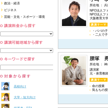
政治・経済
所在地 ： 
国際
ビジネス
NPO法人フ
NPO法人フ
日本
経営・マーケティング・ファイナ
芸能・文化・スポーツ・環境
大阪教育大
ンス
すべて
営業・サービス・地域活性
芸能・文化
コーチング・メンタルヘルス・人
スポーツ
と組織
・パパの子
すべて
環境・自然科学
・二人で子
すべて
腰塚 
所在地 ： 
講演家
元・体育教
命の授業
高校向け
気もちの授
大学・短大向け