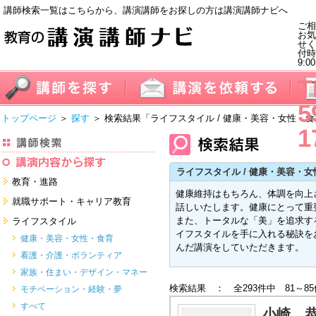
講師検索一覧はこちらから、講演講師をお探しの方は講演講師ナビへ
ご相
お気
せく
付
9:0
T
5
トップページ
＞
探す
＞ 検索結果
「ライフスタイル / 健康・美容・女性・
1
ライフスタイル / 健康・美容・
教育・進路
健康維持はもちろん、体調を向上
進学・受験
就職サポート・キャリア教育
話しいたします。健康にとって重
教員・保護者
就職サポートツール対策
また、トータルな「美」を追求す
ライフスタイル
子育て・フリーター・ニート
イフスタイルを手に入れる秘訣を
面接・ディスカッション・マナー
健康・美容・女性・食育
対策
んだ講演をしていただきます。
留学
就職．業界・企業研究
看護・介護・ボランティア
すべて
すべて
家族・住まい・デザイン・マネー
検索結果 ： 全293件中 81～8
モチベーション・経験・夢
すべて
小崎 