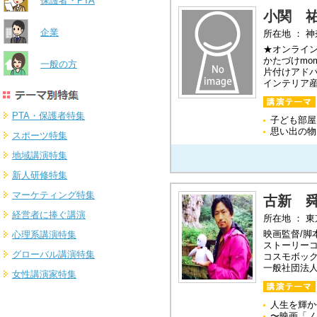
保護者・PTA
小関 
企業
所在地 ： 
★オンライ
かたづけmo
一般の方
片付けアド
インテリア
PTA・保護者特集
子ども部屋
思い出の物
スポーツ特集
地域講演特集
新人研修特集
マーケティング特集
古新 
経営者に捧ぐ講演
所在地 ： 
映画監督/脚
心理系講演特集
ストーリー
グローバル講演特集
コスモボッ
一般社団法
女性講演家特集
人生を輝か
〜映画「ノ