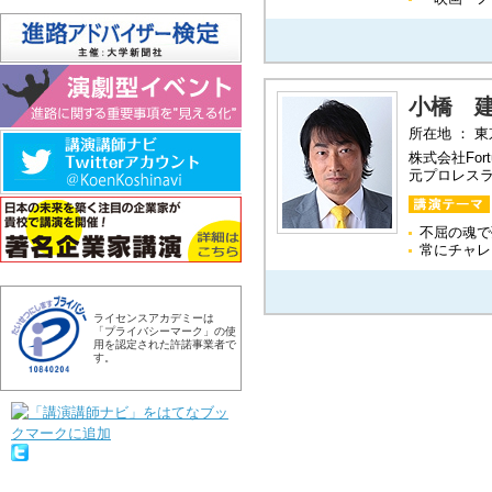
小橋 
所在地 ： 
株式会社Fort
元プロレス
不屈の魂で
常にチャレ
ライセンスアカデミーは
「プライバシーマーク」の使
用を認定された許諾事業者で
す。