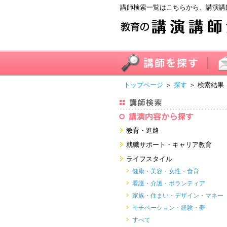
講師検索一覧はこちらから、講演講
トップページ
＞
探す
＞ 検索結果
教育・進路
進学・受験
就職サポート・キャリア教育
教員・保護者
就職サポートツール対策
ライフスタイル
子育て・フリーター・ニート
面接・ディスカッション・マナー
健康・美容・女性・食育
対策
留学
就職．業界・企業研究
看護・介護・ボランティア
すべて
すべて
家族・住まい・デザイン・マネー
モチベーション・経験・夢
すべて