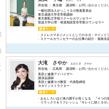
おおた ちず
所在地 ： 東京都 講演料：
お問い合わせくださ
一般社団法人がっこうヨガ推進委員会
東京成徳大学非常勤講師
東京都私立学校スクールカウンセラー
筑波大学心理・発達相談室非常勤カウンセラー
ストレスマネジメントとしてのヨガ・マインド
スクールカウンセラーのお仕事の紹介・進路決
大滝 さやか
おおたき さやか
所在地 ： 広島県 講演料：
お問い合わせくださ
美容と健康アドバイザー
講演会講師
美容と健康ヨガ教室：代表取締役
ヨガインストラクター
おもしろいほど体の調子が良くなる 『４つの
リラックス＆リフレッシュ『キレイに効くヨガ