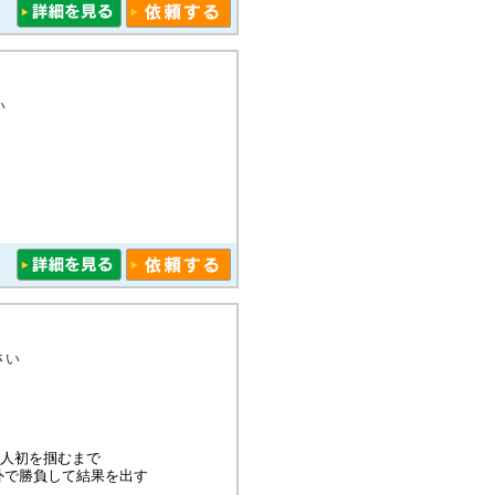
い
さい
本人初を掴むまで
外で勝負して結果を出す