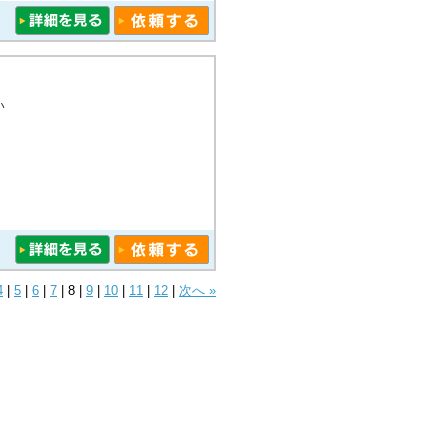
い
4
|
5
|
6
|
7
|
8
|
9
|
10
|
11
|
12
|
次へ »