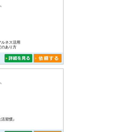
い
フルネス活用
定のあり方
い
生活習慣』
』