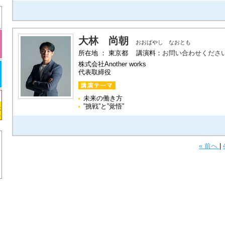
大林 尚朝
おおばやし なおとも
所在地 ： 東京都 講演料：
お問い合わせくださ
株式会社Another works
代表取締役
未来の働き方
”挑戦”と”覚悟”
« 前へ
|