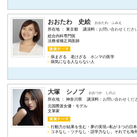
おおたわ 史絵
おおたわ ふみえ
所在地 ： 東京都 講演料：
お問い合わせくださ
総合内科専門医
法務省矯正局医師
病まざる 老けざる ホンマの医学
病気になる人ならない人
大塚 シノブ
おおつか しのぶ
所在地 ： 神奈川県 講演料：
お問い合わせくだ
元国際派女優・モデル
文筆家
行動力が結果を生む・夢の実現─私が３つの日
コネなし・ツテなし・語学力なし。それでも海