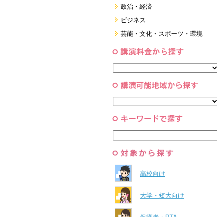
政治・経済
国際
ビジネス
日本
経営・マーケティング・ファイナ
芸能・文化・スポーツ・環境
ンス
すべて
営業・サービス・地域活性
芸能・文化
コーチング・メンタルヘルス・人
スポーツ
と組織
すべて
環境・自然科学
すべて
高校向け
大学・短大向け