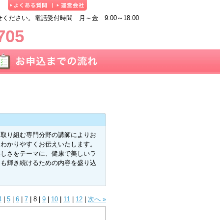
ださい。電話受付時間 月～金 9:00～18:00
705
に取り組む専門分野の講師によりお
をわかりやすくお伝えいたします。
美しさをテーマに、健康で美しいラ
らも輝き続けるための内容を盛り込
4
|
5
|
6
|
7
|
8
|
9
|
10
|
11
|
12
|
次へ »