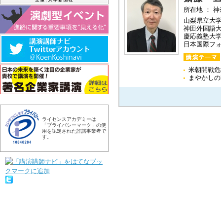
所在地 ： 
山梨県立大
神田外国語
慶応義塾大
日本国際フ
米朝開戦危
まやかしの
ライセンスアカデミーは
「プライバシーマーク」の使
用を認定された許諾事業者で
す。