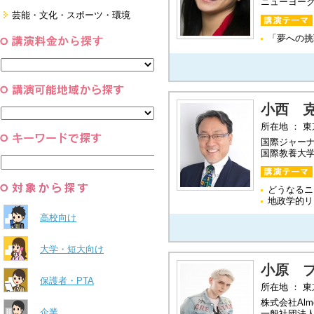
ニューヨー
経営・マーケティング・ファイナ
芸能・文化・スポーツ・環境
ンス
営業・サービス・地域活性
芸能・文化
「夢への挑
コーチング・メンタルヘルス・人
スポーツ
と組織
すべて
環境・自然科学
すべて
小西 
所在地 ： 
国際ジャー
国際教養大
どうなるニ
地政学的リ
高校向け
大学・短大向け
小原 
保護者・PTA
所在地 ： 
株式会社Almos
企業
一般社団法人