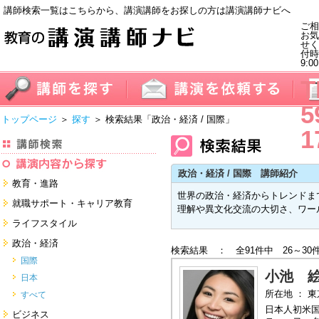
講師検索一覧はこちらから、講演講師をお探しの方は講演講師ナビへ
ご相
お気
せく
付
9:0
T
5
トップページ
＞
探す
＞ 検索結果
「政治・経済 / 国際」
1
政治・経済 / 国際 講師紹介
教育・進路
世界の政治・経済からトレンドま
進学・受験
就職サポート・キャリア教育
理解や異文化交流の大切さ、ワー
教員・保護者
就職サポートツール対策
ライフスタイル
子育て・フリーター・ニート
面接・ディスカッション・マナー
健康・美容・女性・食育
政治・経済
対策
検索結果 ： 全91件中 26～30
留学
就職．業界・企業研究
看護・介護・ボランティア
国際
すべて
すべて
小池 
家族・住まい・デザイン・マネー
日本
モチベーション・経験・夢
所在地 ： 
すべて
すべて
日本人初米国
ビジネス