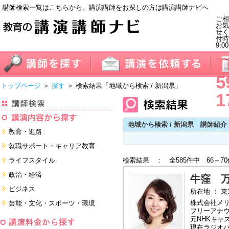
講師検索一覧はこちらから、講演講師をお探しの方は講演講師ナビへ
ご相
お気
せく
付
9:0
T
5
トップページ
＞
探す
＞ 検索結果
「地域から検索 / 新潟県」
1
地域から検索 / 新潟県 講師紹介
教育・進路
進学・受験
就職サポート・キャリア教育
教員・保護者
就職サポートツール対策
ライフスタイル
検索結果 ： 全585件中 66～7
子育て・フリーター・ニート
面接・ディスカッション・マナー
健康・美容・女性・食育
政治・経済
対策
牛窪 
留学
就職．業界・企業研究
看護・介護・ボランティア
国際
ビジネス
所在地 ： 
すべて
すべて
家族・住まい・デザイン・マネー
日本
経営・マーケティング・ファイナ
株式会社メ
芸能・文化・スポーツ・環境
ンス
モチベーション・経験・夢
フリーアナ
すべて
営業・サービス・地域活性
芸能・文化
元NHKキャ
すべて
コーチング・メンタルヘルス・人
現在ラジオ
スポーツ