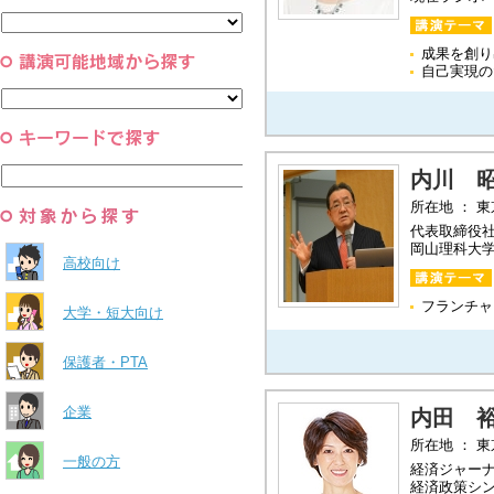
と組織
すべて
環境・自然科学
すべて
成果を創り
自己実現の
内川 
所在地 ： 
代表取締役
岡山理科大
高校向け
フランチャ
大学・短大向け
保護者・PTA
企業
内田 
所在地 ： 
一般の方
経済ジャー
経済政策シ