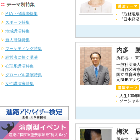
PTA・保護者特集
『取材現場
『日本経済
スポーツ特集
地域講演特集
新人研修特集
マーケティング特集
内多 
経営者に捧ぐ講演
所在地 ： 
一般社団法
心理系講演特集
世田谷区医療
国立成育医
グローバル講演特集
元NHKアナ
女性講演家特集
人生100
ソーシャル
梅沢 
所在地 ： 