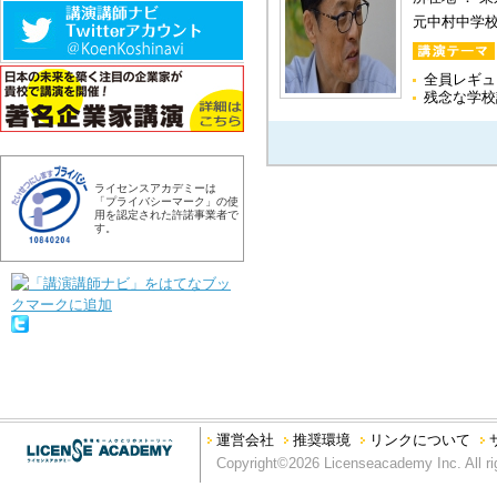
元中村中学
全員レギュ
残念な学校
ライセンスアカデミーは
「プライバシーマーク」の使
用を認定された許諾事業者で
す。
運営会社
推奨環境
リンクについて
Copyright©2026 Licenseacademy Inc. All ri