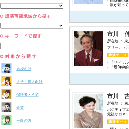
高校生の進
と組織
親が知って
すべて
環境・自然科学
すべて
市川 
所在地 ： 
フリー。（
「リベラル
「幾何学的
高校向け
大学・短大向け
保護者・PTA
市川 
所在地 ： 
企業
ポジティブ
元祖サロネ
一般の方