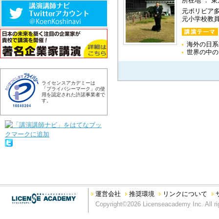
所在地 ： 
元ボリビア
元小学校教
海外の日系
世界の中の
ライセンスアカデミーは
「プライバシーマーク」の使
用を認定された許諾事業者で
す。
運営会社
推奨環境
リンクについて
Copyright©2026 Licenseacademy Inc. All ri