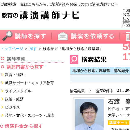
講師検索一覧はこちらから、講演講師をお探しの方は講演講師ナビへ
ご相
お気
せく
付
9:0
T
5
トップページ
＞
探す
＞ 検索結果
「地域から検索 / 岐阜県」
1
地域から検索 / 岐阜県 講師紹介
教育・進路
進学・受験
就職サポート・キャリア教育
教員・保護者
就職サポートツール対策
ライフスタイル
検索結果 ： 全592件中 41～4
子育て・フリーター・ニート
面接・ディスカッション・マナー
健康・美容・女性・食育
政治・経済
対策
石渡 
留学
就職．業界・企業研究
看護・介護・ボランティア
国際
ビジネス
所在地 ： 
すべて
すべて
家族・住まい・デザイン・マネー
日本
経営・マーケティング・ファイナ
大学ジャー
芸能・文化・スポーツ・環境
ンス
モチベーション・経験・夢
すべて
営業・サービス・地域活性
芸能・文化
すべて
コーチング・メンタルヘルス・人
スポーツ