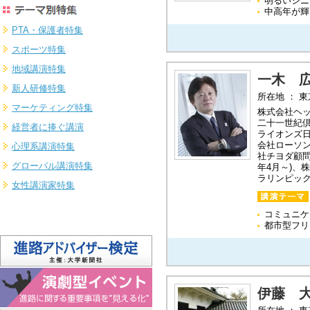
明るいシニ
中高年が輝
PTA・保護者特集
スポーツ特集
地域講演特集
一木 
新人研修特集
所在地 ： 
マーケティング特集
株式会社ヘ
二十一世紀
経営者に捧ぐ講演
ライオンズ日
会社ローソ
心理系講演特集
社チヨダ顧問
グローバル講演特集
年4月～)、
ラリンピック
女性講演家特集
コミュニケ
都市型フリ
伊藤 