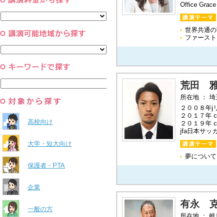
コーチング・メンタルヘルス・人
Office Gra
スポーツ
と組織
すべて
環境・自然科学
すべて
世界共通の
ファースト
荒田 
所在地 ： 
２００８年j
２０１７年 
高校向け
２０１９年 
jfa日本
大学・短大向け
夢について
保護者・PTA
企業
有永 
一般の方
所在地 ： 