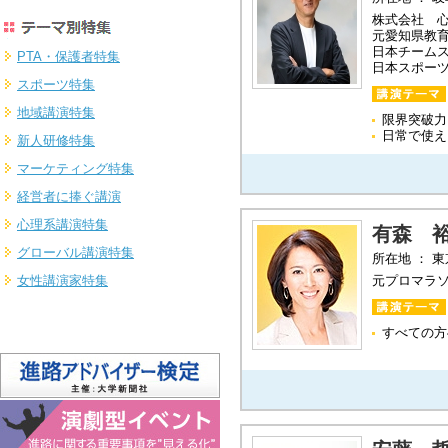
株式会社 心
元愛知県教
日本チーム
PTA・保護者特集
日本スポー
スポーツ特集
地域講演特集
限界突破力
日常で使え
新人研修特集
マーケティング特集
経営者に捧ぐ講演
心理系講演特集
有森 
グローバル講演特集
所在地 ： 
女性講演家特集
元プロマラ
すべての方