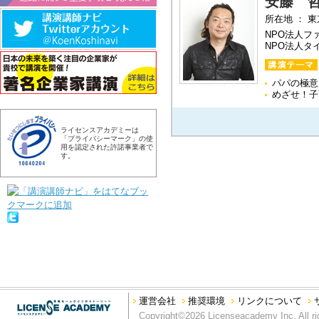
安藤 
所在地 ： 
NPO法人フ
NPO法人タ
パパの極意
めざせ！子
ライセンスアカデミーは
「プライバシーマーク」の使
用を認定された許諾事業者で
す。
運営会社
推奨環境
リンクについて
Copyright©2026 Licenseacademy Inc. All ri