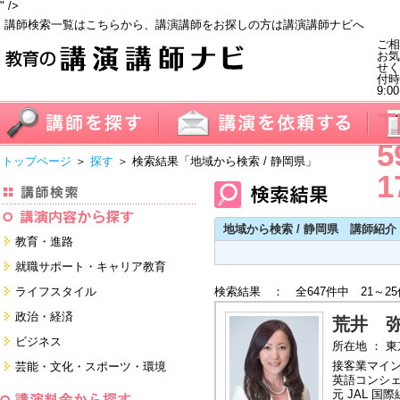
" />
講師検索一覧はこちらから、講演講師をお探しの方は講演講師ナビへ
ご相
お気
せく
付
9:0
T
5
トップページ
＞
探す
＞ 検索結果
「地域から検索 / 静岡県」
1
地域から検索 / 静岡県 講師紹介
教育・進路
進学・受験
就職サポート・キャリア教育
教員・保護者
就職サポートツール対策
ライフスタイル
検索結果 ： 全647件中 21～2
子育て・フリーター・ニート
面接・ディスカッション・マナー
健康・美容・女性・食育
政治・経済
対策
荒井 
留学
就職．業界・企業研究
看護・介護・ボランティア
国際
ビジネス
所在地 ： 
すべて
すべて
家族・住まい・デザイン・マネー
日本
経営・マーケティング・ファイナ
接客業マイン
芸能・文化・スポーツ・環境
ンス
モチベーション・経験・夢
英語コンシ
すべて
営業・サービス・地域活性
芸能・文化
元 JAL 国際
すべて