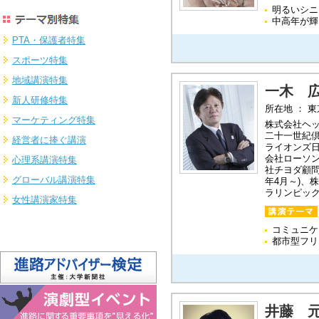
明るいシニ
中高年が輝
PTA・保護者特集
スポーツ特集
地域講演特集
一木 
新人研修特集
所在地 ： 
マーケティング特集
株式会社ヘ
二十一世紀
経営者に捧ぐ講演
ライオンズ日
会社ローソ
心理系講演特集
社チヨダ顧問
グローバル講演特集
年4月～)、
ラリンピック
女性講演家特集
コミュニケ
都市型フリ
井藤 