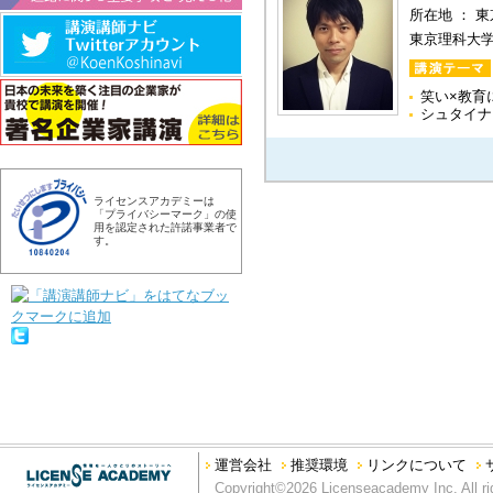
所在地 ： 
東京理科大
笑い×教育
シュタイナ
ライセンスアカデミーは
「プライバシーマーク」の使
用を認定された許諾事業者で
す。
運営会社
推奨環境
リンクについて
Copyright©2026 Licenseacademy Inc. All ri