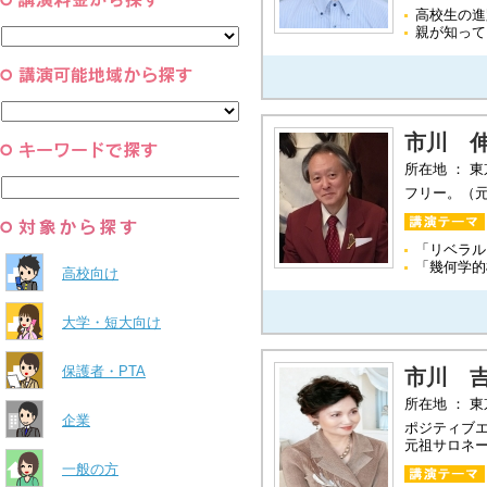
コーチング・メンタルヘルス・人
スポーツ
高校生の進
と組織
親が知って
すべて
環境・自然科学
すべて
市川 
所在地 ： 
フリー。（
「リベラル
「幾何学的
高校向け
大学・短大向け
保護者・PTA
市川 
所在地 ： 
企業
ポジティブ
元祖サロネ
一般の方