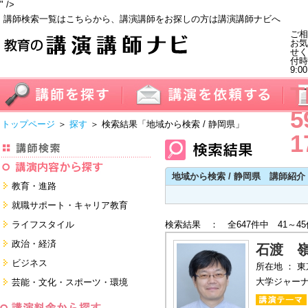
" />
講師検索一覧はこちらから、講演講師をお探しの方は講演講師ナビへ
ご相
お気
せく
付
9:0
T
5
トップページ
＞
探す
＞ 検索結果
「地域から検索 / 静岡県」
1
地域から検索 / 静岡県 講師紹介
教育・進路
進学・受験
就職サポート・キャリア教育
教員・保護者
就職サポートツール対策
ライフスタイル
検索結果 ： 全647件中 41～4
子育て・フリーター・ニート
面接・ディスカッション・マナー
健康・美容・女性・食育
政治・経済
対策
石渡 
留学
就職．業界・企業研究
看護・介護・ボランティア
国際
ビジネス
所在地 ： 
すべて
すべて
家族・住まい・デザイン・マネー
日本
経営・マーケティング・ファイナ
大学ジャー
芸能・文化・スポーツ・環境
ンス
モチベーション・経験・夢
すべて
営業・サービス・地域活性
芸能・文化
すべて