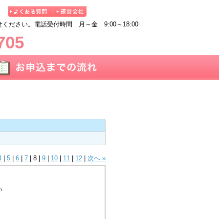
ださい。電話受付時間 月～金 9:00～18:00
705
4
|
5
|
6
|
7
|
8
|
9
|
10
|
11
|
12
|
次へ »
い