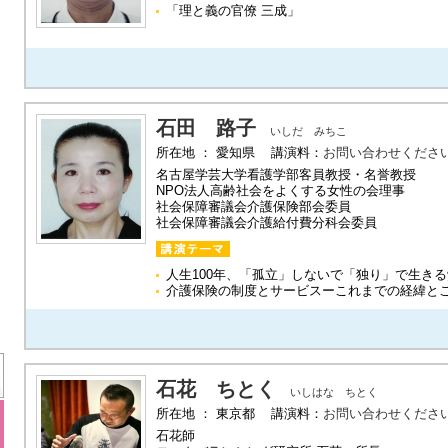
「理と義の官僚 三成」
石田 路子
いしだ みちこ
所在地 ： 愛知県 講演料：
お問い合わせくださ
名古屋学芸大学看護学部客員教授・名誉教授
NPO法人高齢社会をよくする女性の会理事
社会保障審議会介護保険部会委員
社会保障審議会介護給付費分科会委員
人生100年、「孤立」しないで「独り」で生き
介護保険の制度とサービスーこれまでの経緯と
石花 ちとく
いしはな ちとく
所在地 ： 東京都 講演料：
お問い合わせくださ
石花師