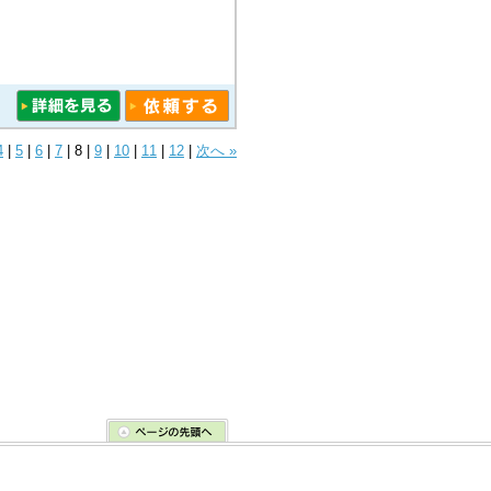
4
|
5
|
6
|
7
|
8
|
9
|
10
|
11
|
12
|
次へ »