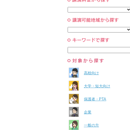
コーチング・メンタルヘルス・人
スポーツ
と組織
すべて
環境・自然科学
すべて
高校向け
大学・短大向け
保護者・PTA
企業
一般の方