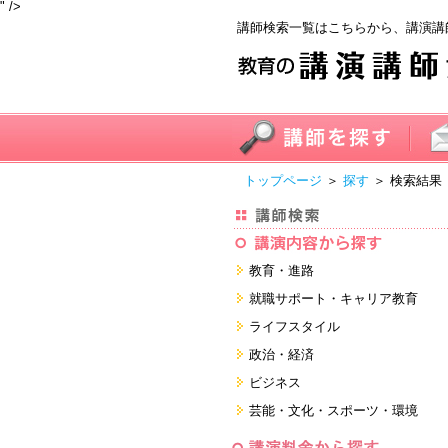
" />
講師検索一覧はこちらから、講演講
トップページ
＞
探す
＞ 検索結果
教育・進路
進学・受験
就職サポート・キャリア教育
教員・保護者
就職サポートツール対策
ライフスタイル
子育て・フリーター・ニート
面接・ディスカッション・マナー
健康・美容・女性・食育
政治・経済
対策
留学
就職．業界・企業研究
看護・介護・ボランティア
国際
ビジネス
すべて
すべて
家族・住まい・デザイン・マネー
日本
経営・マーケティング・ファイナ
芸能・文化・スポーツ・環境
ンス
モチベーション・経験・夢
すべて
営業・サービス・地域活性
芸能・文化
すべて