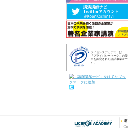
ライセンスアカデミーは
「プライバシーマーク」の使
用を認定された許諾事業者で
す。
運
Co