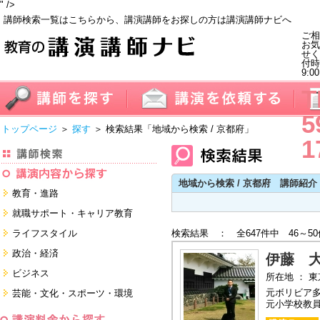
" />
講師検索一覧はこちらから、講演講師をお探しの方は講演講師ナビへ
ご相
お気
せく
付
9:0
T
5
トップページ
＞
探す
＞ 検索結果
「地域から検索 / 京都府」
1
地域から検索 / 京都府 講師紹介
教育・進路
進学・受験
就職サポート・キャリア教育
教員・保護者
就職サポートツール対策
ライフスタイル
検索結果 ： 全647件中 46～5
子育て・フリーター・ニート
面接・ディスカッション・マナー
健康・美容・女性・食育
政治・経済
対策
伊藤 
留学
就職．業界・企業研究
看護・介護・ボランティア
国際
ビジネス
所在地 ： 
すべて
すべて
家族・住まい・デザイン・マネー
日本
経営・マーケティング・ファイナ
元ボリビア
芸能・文化・スポーツ・環境
ンス
モチベーション・経験・夢
元小学校教
すべて
営業・サービス・地域活性
芸能・文化
すべて