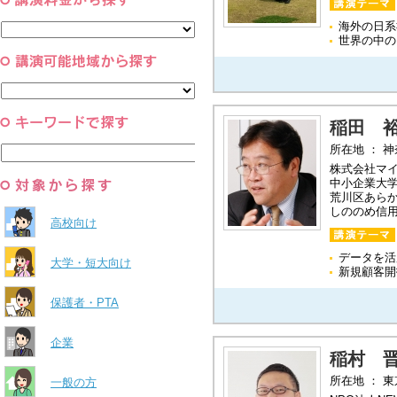
コーチング・メンタルヘルス・人
スポーツ
と組織
海外の日系
すべて
環境・自然科学
世界の中の
すべて
稲田 
所在地 ： 
株式会社マ
中小企業大
荒川区あら
しののめ信
高校向け
データを活
大学・短大向け
新規顧客開
保護者・PTA
企業
稲村 
所在地 ： 
一般の方