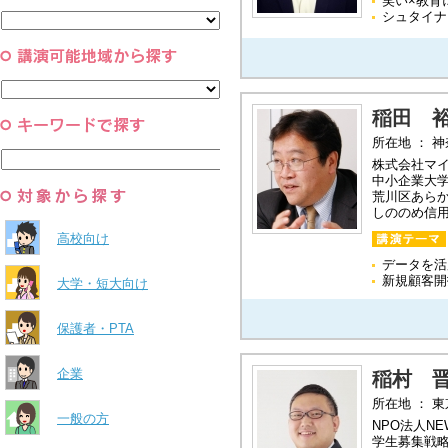
笑い×教育
と組織
シュタイナ
すべて
環境・自然科学
すべて
稲田 
所在地 ： 
株式会社マ
中小企業大
荒川区あら
しののめ信
高校向け
データを活
新規顧客開
大学・短大向け
保護者・PTA
企業
稲村 
所在地 ： 
一般の方
NPO法人N
学生募集戦