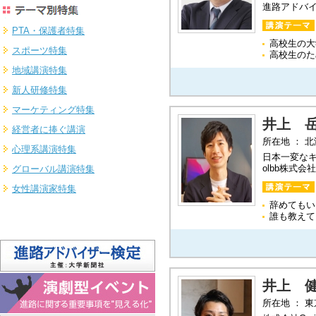
進路アドバ
PTA・保護者特集
高校生の大
スポーツ特集
高校生のた
地域講演特集
新人研修特集
マーケティング特集
井上 
経営者に捧ぐ講演
所在地 ： 
心理系講演特集
日本一変なキャ
olbb株式会
グローバル講演特集
女性講演家特集
辞めてもい
誰も教えて
井上 
所在地 ： 