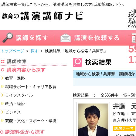
講師検索一覧はこちらから、講演講師をお探しの方は講演講師ナビへ
ご相
お気
せく
付
9:0
T
5
トップページ
＞
探す
＞ 検索結果
「地域から検索 / 兵庫県」
1
地域から検索 / 兵庫県 講師紹介
教育・進路
進学・受験
就職サポート・キャリア教育
教員・保護者
就職サポートツール対策
ライフスタイル
検索結果 ： 全586件中 46～5
子育て・フリーター・ニート
面接・ディスカッション・マナー
健康・美容・女性・食育
政治・経済
対策
井藤 
留学
就職．業界・企業研究
看護・介護・ボランティア
国際
ビジネス
所在地 ： 
すべて
すべて
家族・住まい・デザイン・マネー
日本
経営・マーケティング・ファイナ
東京理科大
芸能・文化・スポーツ・環境
ンス
モチベーション・経験・夢
すべて
営業・サービス・地域活性
芸能・文化
すべて
コーチング・メンタルヘルス・人
スポーツ