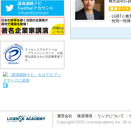
株式会社G-p
LGBTと教
性同一性障
ライセンスアカデミーは
「プライバシーマーク」の使
用を認定された許諾事業者で
す。
運営会社
推奨環境
リンクについて
Copyright©2026 Licenseacademy Inc. All ri