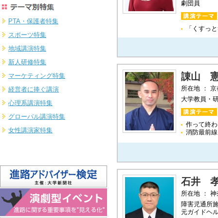
劇団員
PTA・保護者特集
「くすっと
スポーツ特集
地域講演特集
新人研修特集
諌山 
マーケティング特集
所在地 ： 
経営者に捧ぐ講演
大学教員・
心理系講演特集
グローバル講演特集
作って終わ
女性講演家特集
消防最前線
石井 
所在地 ： 
障害児通所
元ガイドヘ