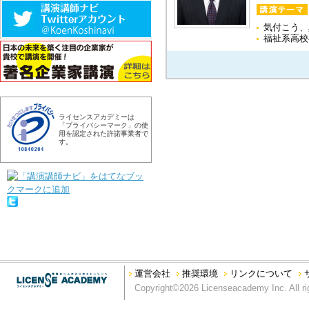
気付こう、
福祉系高校
ライセンスアカデミーは
「プライバシーマーク」の使
用を認定された許諾事業者で
す。
運営会社
推奨環境
リンクについて
Copyright©2026 Licenseacademy Inc. All ri