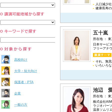
と組織
人口減少社
すべて
環境・自然科学
健康長寿の
すべて
五十嵐
所在地 ： 
日本サービス
フリーアナ
高校向け
それ、無意
いろいろな
大学・短大向け
保護者・PTA
池辺 
企業
所在地 ： 
株式会社AI
一般の方
ラジオパー
温泉ソムリ