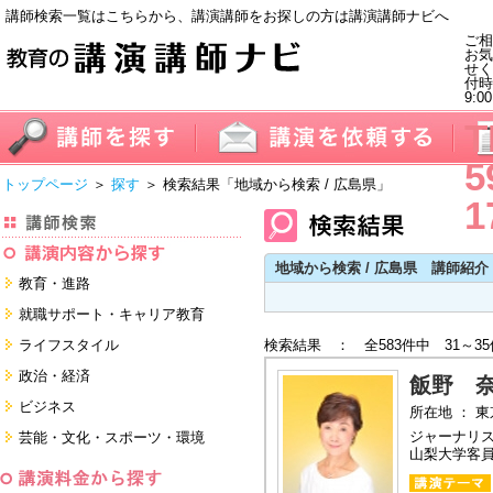
講師検索一覧はこちらから、講演講師をお探しの方は講演講師ナビへ
ご相
お気
せく
付
9:0
T
5
トップページ
＞
探す
＞ 検索結果
「地域から検索 / 広島県」
1
地域から検索 / 広島県 講師紹介
教育・進路
進学・受験
就職サポート・キャリア教育
教員・保護者
就職サポートツール対策
ライフスタイル
検索結果 ： 全583件中 31～3
子育て・フリーター・ニート
面接・ディスカッション・マナー
健康・美容・女性・食育
政治・経済
対策
飯野 
留学
就職．業界・企業研究
看護・介護・ボランティア
国際
ビジネス
所在地 ： 
すべて
すべて
家族・住まい・デザイン・マネー
日本
経営・マーケティング・ファイナ
ジャーナリ
芸能・文化・スポーツ・環境
ンス
モチベーション・経験・夢
山梨大学客
すべて
営業・サービス・地域活性
芸能・文化
すべて
コーチング・メンタルヘルス・人
スポーツ