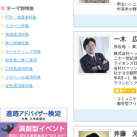
明るいシニ
中高年が輝
PTA・保護者特集
スポーツ特集
地域講演特集
一木 
新人研修特集
所在地 ： 
マーケティング特集
株式会社ヘ
二十一世紀
経営者に捧ぐ講演
ライオンズ日
会社ローソ
心理系講演特集
社チヨダ顧問
グローバル講演特集
年4月～)、
ラリンピック
女性講演家特集
コミュニケ
都市型フリ
井藤 