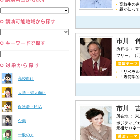
コーチング・メンタルヘルス・人
スポーツ
高校生の進
と組織
親が知って
すべて
環境・自然科学
すべて
市川 
所在地 ： 
フリー。（
「リベラル
「幾何学的
高校向け
大学・短大向け
保護者・PTA
市川 
所在地 ： 
企業
ポジティブ
元祖サロネ
一般の方