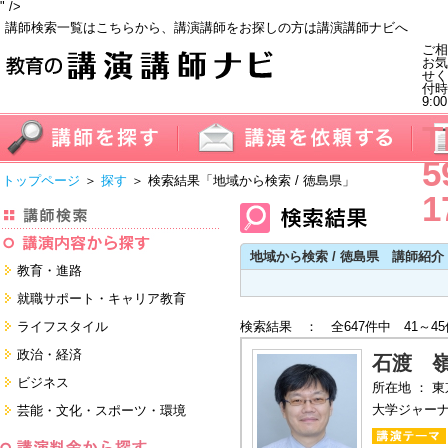
" />
講師検索一覧はこちらから、講演講師をお探しの方は講演講師ナビへ
ご相
お気
せく
付
9:0
T
5
トップページ
＞
探す
＞ 検索結果
「地域から検索 / 徳島県」
1
地域から検索 / 徳島県 講師紹介
教育・進路
進学・受験
就職サポート・キャリア教育
教員・保護者
就職サポートツール対策
ライフスタイル
検索結果 ： 全647件中 41～4
子育て・フリーター・ニート
面接・ディスカッション・マナー
健康・美容・女性・食育
政治・経済
対策
石渡 
留学
就職．業界・企業研究
看護・介護・ボランティア
国際
ビジネス
所在地 ： 
すべて
すべて
家族・住まい・デザイン・マネー
日本
経営・マーケティング・ファイナ
大学ジャー
芸能・文化・スポーツ・環境
ンス
モチベーション・経験・夢
すべて
営業・サービス・地域活性
芸能・文化
すべて