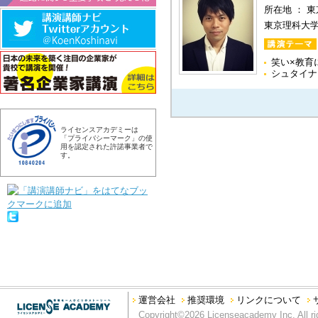
所在地 ： 
東京理科大
笑い×教育
シュタイナ
ライセンスアカデミーは
「プライバシーマーク」の使
用を認定された許諾事業者で
す。
運営会社
推奨環境
リンクについて
Copyright©2026 Licenseacademy Inc. All ri