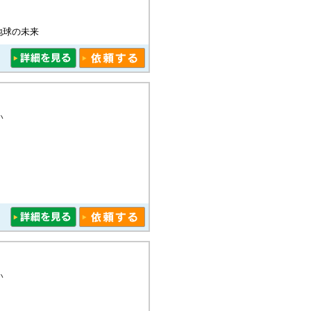
地球の未来
い
い