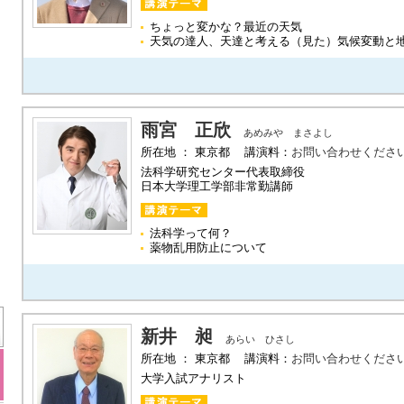
ちょっと変かな？最近の天気
天気の達人、天達と考える（見た）気候変動と
雨宮 正欣
あめみや まさよし
所在地 ： 東京都 講演料：
お問い合わせくださ
法科学研究センター代表取締役
日本大学理工学部非常勤講師
法科学って何？
薬物乱用防止について
新井 昶
あらい ひさし
所在地 ： 東京都 講演料：
お問い合わせくださ
大学入試アナリスト