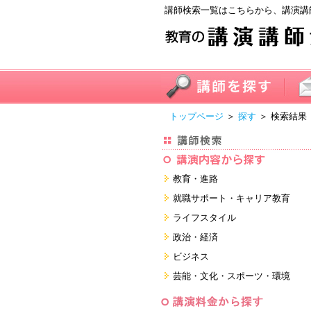
講師検索一覧はこちらから、講演講
トップページ
＞
探す
＞ 検索結果
教育・進路
進学・受験
就職サポート・キャリア教育
教員・保護者
就職サポートツール対策
ライフスタイル
子育て・フリーター・ニート
面接・ディスカッション・マナー
健康・美容・女性・食育
政治・経済
対策
留学
就職．業界・企業研究
看護・介護・ボランティア
国際
ビジネス
すべて
すべて
家族・住まい・デザイン・マネー
日本
経営・マーケティング・ファイナ
芸能・文化・スポーツ・環境
ンス
モチベーション・経験・夢
すべて
営業・サービス・地域活性
芸能・文化
すべて
コーチング・メンタルヘルス・人
スポーツ