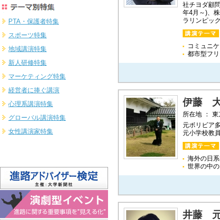
社チヨダ顧問
年4月～)、
ラリンピック
PTA・保護者特集
スポーツ特集
コミュニケ
地域講演特集
都市型フリ
新人研修特集
マーケティング特集
経営者に捧ぐ講演
伊藤 
心理系講演特集
所在地 ： 
グローバル講演特集
元ボリビア
女性講演家特集
元小学校教
海外の日系
世界の中の
井藤 