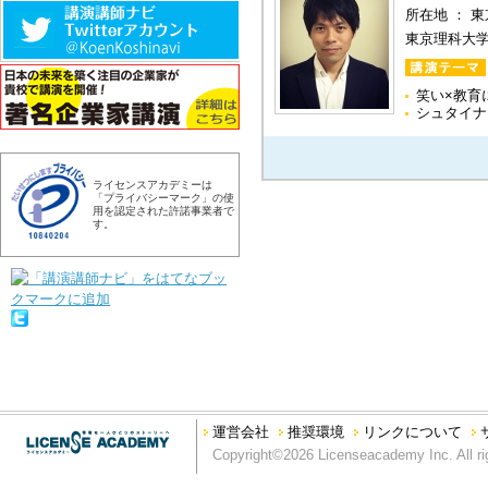
所在地 ： 
東京理科大
笑い×教育
シュタイナ
ライセンスアカデミーは
「プライバシーマーク」の使
用を認定された許諾事業者で
す。
運営会社
推奨環境
リンクについて
Copyright©2026 Licenseacademy Inc. All ri