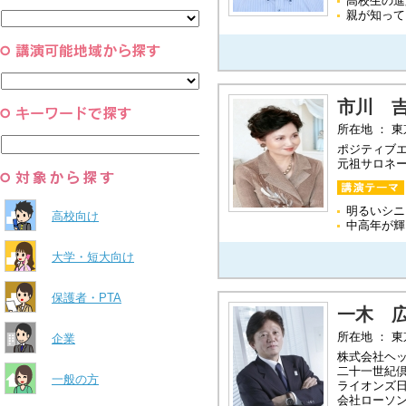
高校生の進
と組織
親が知って
すべて
環境・自然科学
すべて
市川 
所在地 ： 
ポジティブ
元祖サロネ
明るいシニ
高校向け
中高年が輝
大学・短大向け
保護者・PTA
一木 
所在地 ： 
企業
株式会社ヘ
二十一世紀
一般の方
ライオンズ日
会社ローソ