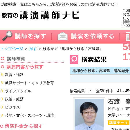
講師検索一覧はこちらから、講演講師をお探しの方は講演講師ナビへ
ご相
お気
せく
付
9:0
T
5
トップページ
＞
探す
＞ 検索結果
「地域から検索 / 宮城県」
1
地域から検索 / 宮城県 講師紹介
教育・進路
進学・受験
就職サポート・キャリア教育
教員・保護者
就職サポートツール対策
ライフスタイル
検索結果 ： 全581件中 41～4
子育て・フリーター・ニート
面接・ディスカッション・マナー
健康・美容・女性・食育
政治・経済
対策
石渡 
留学
就職．業界・企業研究
看護・介護・ボランティア
国際
ビジネス
所在地 ： 
すべて
すべて
家族・住まい・デザイン・マネー
日本
経営・マーケティング・ファイナ
大学ジャー
芸能・文化・スポーツ・環境
ンス
モチベーション・経験・夢
すべて
営業・サービス・地域活性
芸能・文化
すべて
コーチング・メンタルヘルス・人
スポーツ