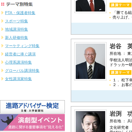
「勝てる組
PTA・保護者特集
売り上げ、
スポーツ特集
地域講演特集
新人研修特集
岩谷 
マーケティング特集
所在地 ： 
経営者に捧ぐ講演
学校法人明
心理系講演特集
ドラッカー研
グローバル講演特集
女性講演家特集
１． 松下
２． お客
岩渕 
所在地 ： 
文化研究者