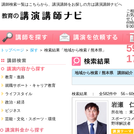
講師検索一覧はこちらから、講演講師をお探しの方は講演講師ナビへ
ご相
お気
せく
付
9:0
T
5
トップページ
＞
探す
＞ 検索結果
「地域から検索 / 熊本県」
1
地域から検索 / 熊本県 講師紹介
教育・進路
進学・受験
就職サポート・キャリア教育
教員・保護者
就職サポートツール対策
ライフスタイル
検索結果 ： 全582件中 56～6
子育て・フリーター・ニート
面接・ディスカッション・マナー
健康・美容・女性・食育
政治・経済
対策
岩瀬 
留学
就職．業界・企業研究
看護・介護・ボランティア
国際
ビジネス
所在地 ： 
すべて
すべて
家族・住まい・デザイン・マネー
日本
経営・マーケティング・ファイナ
スポーツコ
芸能・文化・スポーツ・環境
ンス
モチベーション・経験・夢
野球解説者
すべて
営業・サービス・地域活性
芸能・文化
すべて
コーチング・メンタルヘルス・人
スポーツ