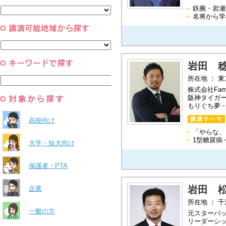
と組織
鉄腕・岩瀬
すべて
環境・自然科学
名将から学
すべて
岩田 
所在地 ： 
株式会社Fami
阪神タイガ
もりぐち夢
高校向け
「やらな、
1型糖尿病
大学・短大向け
保護者・PTA
岩田 
企業
所在地 ： 
一般の方
元スターバ
リーダーシ