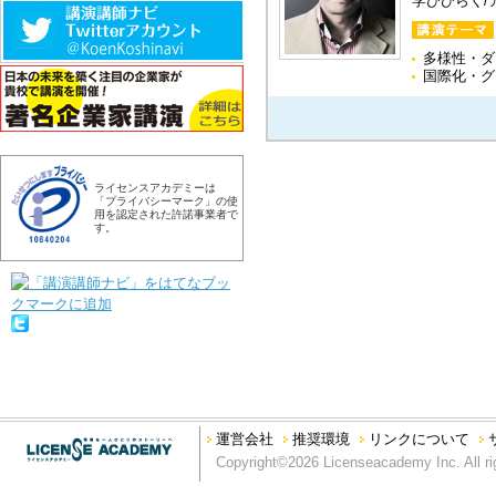
学びひらく/
多様性・ダ
国際化・グ
ライセンスアカデミーは
「プライバシーマーク」の使
用を認定された許諾事業者で
す。
運営会社
推奨環境
リンクについて
Copyright©2026 Licenseacademy Inc. All ri