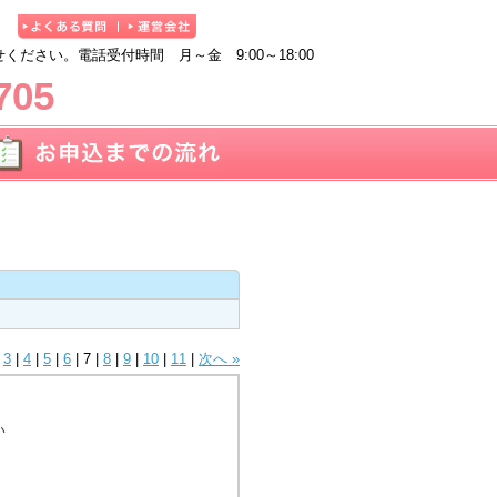
ださい。電話受付時間 月～金 9:00～18:00
705
|
3
|
4
|
5
|
6
|
7
|
8
|
9
|
10
|
11
|
次へ »
い