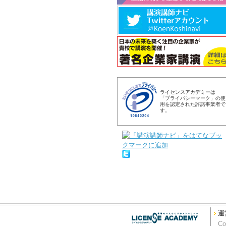
ライセンスアカデミーは
「プライバシーマーク」の使
用を認定された許諾事業者で
す。
運
Co