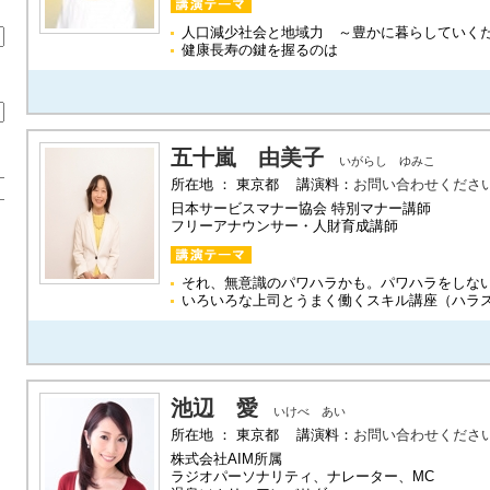
人口減少社会と地域力 ～豊かに暮らしていく
健康長寿の鍵を握るのは
五十嵐 由美子
いがらし ゆみこ
所在地 ： 東京都 講演料：
お問い合わせくださ
日本サービスマナー協会 特別マナー講師
フリーアナウンサー・人財育成講師
それ、無意識のパワハラかも。パワハラをしな
いろいろな上司とうまく働くスキル講座（ハラ
池辺 愛
いけべ あい
所在地 ： 東京都 講演料：
お問い合わせくださ
株式会社AIM所属
ラジオパーソナリティ、ナレーター、MC