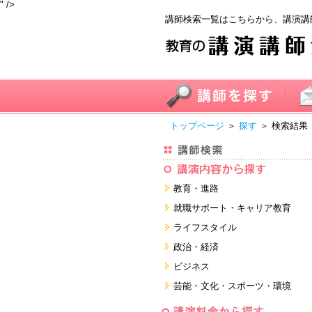
" />
講師検索一覧はこちらから、講演講
トップページ
＞
探す
＞ 検索結果
教育・進路
進学・受験
就職サポート・キャリア教育
教員・保護者
就職サポートツール対策
ライフスタイル
子育て・フリーター・ニート
面接・ディスカッション・マナー
健康・美容・女性・食育
政治・経済
対策
留学
就職．業界・企業研究
看護・介護・ボランティア
国際
ビジネス
すべて
すべて
家族・住まい・デザイン・マネー
日本
経営・マーケティング・ファイナ
芸能・文化・スポーツ・環境
ンス
モチベーション・経験・夢
すべて
営業・サービス・地域活性
芸能・文化
すべて