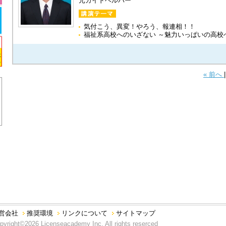
元ガイドヘルパー
気付こう、異変！やろう、報連相！！
福祉系高校へのいざない ～魅力いっぱいの高校
« 前へ
営会社
推奨環境
リンクについて
サイトマップ
pyright©2026 Licenseacademy Inc. All rights reserced