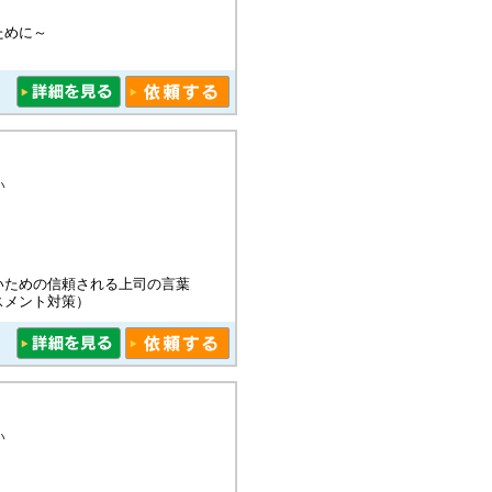
ために～
い
いための信頼される上司の言葉
スメント対策）
い