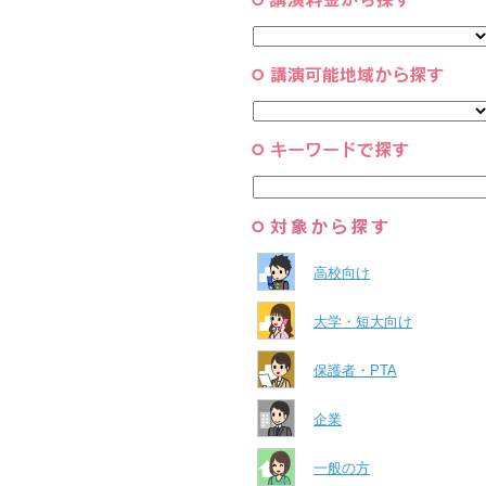
コーチング・メンタルヘルス・人
スポーツ
と組織
すべて
環境・自然科学
すべて
高校向け
大学・短大向け
保護者・PTA
企業
一般の方