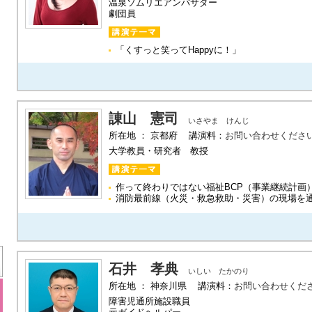
温泉ソムリエアンバサダー
劇団員
「くすっと笑ってHappyに！」
諌山 憲司
いさやま けんじ
所在地 ： 京都府 講演料：
お問い合わせくださ
大学教員・研究者 教授
作って終わりではない福祉BCP（事業継続計画
消防最前線（火災・救急救助・災害）の現場を通
石井 孝典
いしい たかのり
所在地 ： 神奈川県 講演料：
お問い合わせくだ
障害児通所施設職員