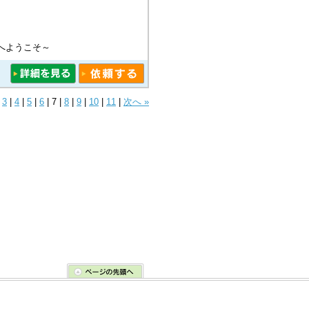
へようこそ～
|
3
|
4
|
5
|
6
|
7
|
8
|
9
|
10
|
11
|
次へ »