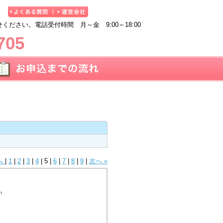
ださい。電話受付時間 月～金 9:00～18:00
705
へ
|
1
|
2
|
3
|
4
|
5
|
6
|
7
|
8
|
9
|
次へ »
い