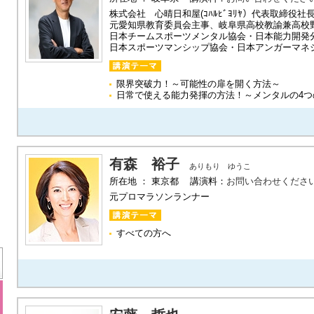
株式会社 心晴日和屋(ｺﾊﾙﾋﾞﾖﾘﾔ）代表取締役社
元愛知県教育委員会主事、岐阜県高校教諭兼高校
日本チームスポーツメンタル協会・日本能力開発
日本スポーツマンシップ協会・日本アンガーマネ
限界突破力！～可能性の扉を開く方法～
日常で使える能力発揮の方法！～メンタルの4つ
有森 裕子
ありもり ゆうこ
所在地 ： 東京都 講演料：
お問い合わせくださ
元プロマラソンランナー
すべての方へ