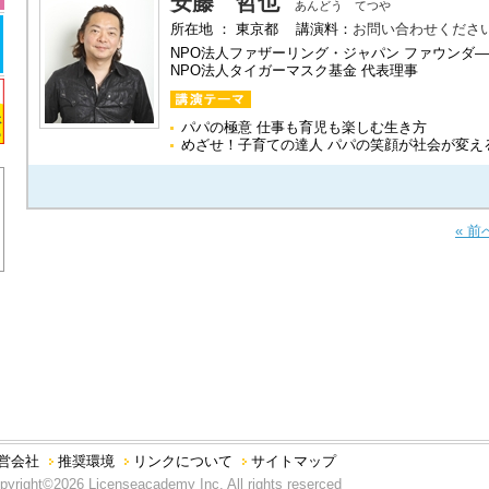
安藤 哲也
あんどう てつや
所在地 ： 東京都 講演料：
お問い合わせくださ
NPO法人ファザーリング・ジャパン ファウンダ
NPO法人タイガーマスク基金 代表理事
パパの極意 仕事も育児も楽しむ生き方
めざせ！子育ての達人 パパの笑顔が社会が変え
« 前
営会社
推奨環境
リンクについて
サイトマップ
pyright©2026 Licenseacademy Inc. All rights reserced