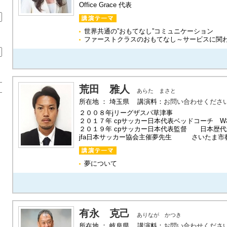
Office Grace 代表
世界共通の”おもてなし”コミュニケーション
ファーストクラスのおもてなし～サービスに関
荒田 雅人
あらた まさと
所在地 ： 埼玉県 講演料：
お問い合わせくださ
２００８年jリーグザスパ草津事
２０１７年 cpサッカー日本代表ベッドコーチ 
２０１９年 cpサッカー日本代表監督 日本歴代
jfa日本サッカー協会主催夢先生 さいたま市
夢について
有永 克己
ありなが かつき
所在地 ： 岐阜県 講演料：
お問い合わせくださ