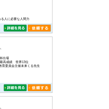
わる人に必要な人間力
い
W杯出場
最高成績 世界13位
教育委員会主催未来くる先生
い