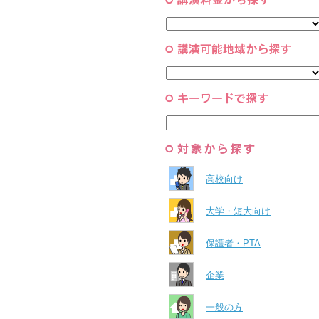
コーチング・メンタルヘルス・人
スポーツ
と組織
すべて
環境・自然科学
すべて
高校向け
大学・短大向け
保護者・PTA
企業
一般の方