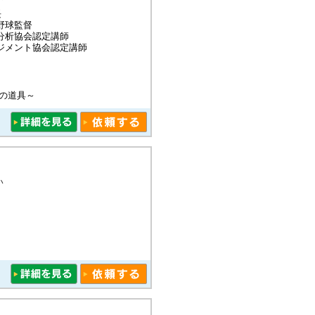
長
野球監督
分析協会認定講師
ジメント協会認定講師
の道具～
い