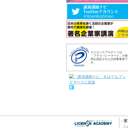
ライセンスアカデミーは
「プライバシーマーク」の使
用を認定された許諾事業者で
す。
運
Co