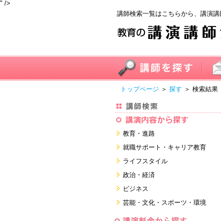
" />
講師検索一覧はこちらから、講演講
トップページ
＞
探す
＞ 検索結果
教育・進路
進学・受験
就職サポート・キャリア教育
教員・保護者
就職サポートツール対策
ライフスタイル
子育て・フリーター・ニート
面接・ディスカッション・マナー
健康・美容・女性・食育
政治・経済
対策
留学
就職．業界・企業研究
看護・介護・ボランティア
国際
ビジネス
すべて
すべて
家族・住まい・デザイン・マネー
日本
経営・マーケティング・ファイナ
芸能・文化・スポーツ・環境
ンス
モチベーション・経験・夢
すべて
営業・サービス・地域活性
芸能・文化
すべて