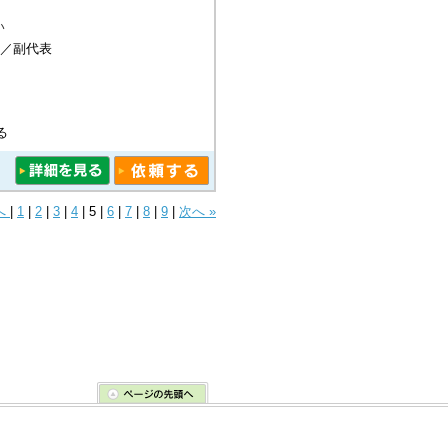
い
―／副代表
る
へ
|
1
|
2
|
3
|
4
|
5
|
6
|
7
|
8
|
9
|
次へ »