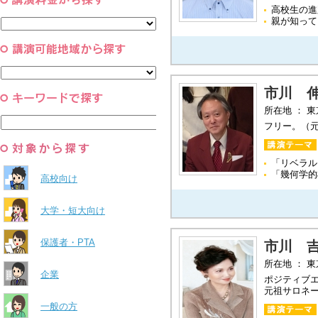
コーチング・メンタルヘルス・人
スポーツ
高校生の進
と組織
親が知って
すべて
環境・自然科学
すべて
市川 
所在地 ： 
フリー。（
「リベラル
「幾何学的
高校向け
大学・短大向け
保護者・PTA
市川 
所在地 ： 
企業
ポジティブ
元祖サロネ
一般の方