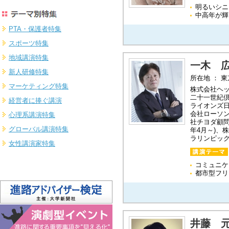
明るいシニ
中高年が輝
PTA・保護者特集
スポーツ特集
地域講演特集
一木 
新人研修特集
所在地 ： 
マーケティング特集
株式会社ヘ
二十一世紀
経営者に捧ぐ講演
ライオンズ日
会社ローソ
心理系講演特集
社チヨダ顧問
グローバル講演特集
年4月～)、
ラリンピック
女性講演家特集
コミュニケ
都市型フリ
井藤 