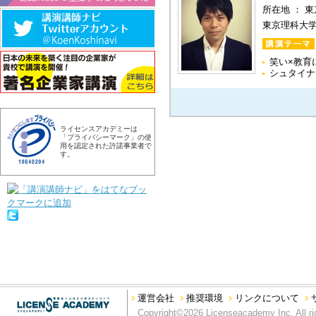
所在地 ： 
東京理科大
笑い×教育
シュタイナ
ライセンスアカデミーは
「プライバシーマーク」の使
用を認定された許諾事業者で
す。
運営会社
推奨環境
リンクについて
Copyright©2026 Licenseacademy Inc. All ri