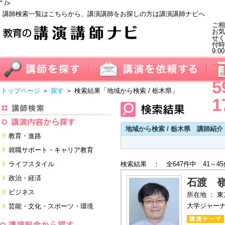
" />
講師検索一覧はこちらから、講演講師をお探しの方は講演講師ナビへ
ご相
お気
せく
付
9:0
T
5
トップページ
＞
探す
＞ 検索結果
「地域から検索 / 栃木県」
1
地域から検索 / 栃木県 講師紹介
教育・進路
進学・受験
就職サポート・キャリア教育
教員・保護者
就職サポートツール対策
ライフスタイル
検索結果 ： 全647件中 41～4
子育て・フリーター・ニート
面接・ディスカッション・マナー
健康・美容・女性・食育
政治・経済
対策
石渡 
留学
就職．業界・企業研究
看護・介護・ボランティア
国際
ビジネス
所在地 ： 
すべて
すべて
家族・住まい・デザイン・マネー
日本
経営・マーケティング・ファイナ
大学ジャー
芸能・文化・スポーツ・環境
ンス
モチベーション・経験・夢
すべて
営業・サービス・地域活性
芸能・文化
すべて