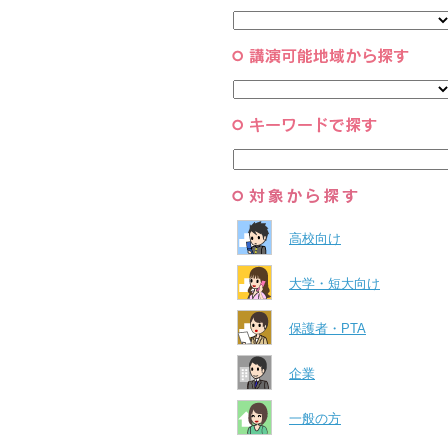
と組織
すべて
環境・自然科学
すべて
高校向け
大学・短大向け
保護者・PTA
企業
一般の方