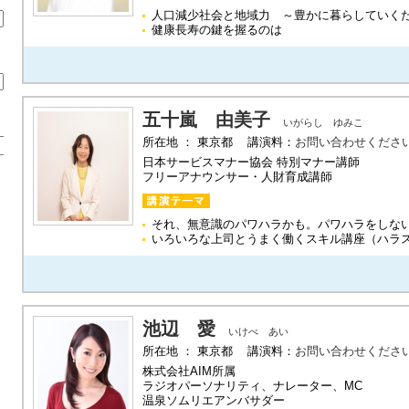
人口減少社会と地域力 ～豊かに暮らしていく
健康長寿の鍵を握るのは
五十嵐 由美子
いがらし ゆみこ
所在地 ： 東京都 講演料：
お問い合わせくださ
日本サービスマナー協会 特別マナー講師
フリーアナウンサー・人財育成講師
それ、無意識のパワハラかも。パワハラをしな
いろいろな上司とうまく働くスキル講座（ハラ
池辺 愛
いけべ あい
所在地 ： 東京都 講演料：
お問い合わせくださ
株式会社AIM所属
ラジオパーソナリティ、ナレーター、MC
温泉ソムリエアンバサダー