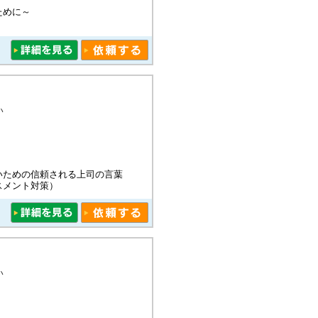
ために～
い
いための信頼される上司の言葉
スメント対策）
い