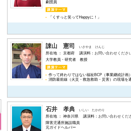
劇団員
「くすっと笑ってHappyに！」
諌山 憲司
いさやま けんじ
所在地 ： 京都府 講演料：
お問い合わせくださ
大学教員・研究者 教授
作って終わりではない福祉BCP（事業継続計画
消防最前線（火災・救急救助・災害）の現場を通
石井 孝典
いしい たかのり
所在地 ： 神奈川県 講演料：
お問い合わせくだ
障害児通所施設職員
元ガイドヘルパー