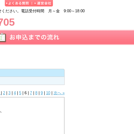
ださい。電話受付時間 月～金 9:00～18:00
705
へ
|
2
|
3
|
4
|
5
|
6
|
7
|
8
|
9
|
10
|
次へ »
い