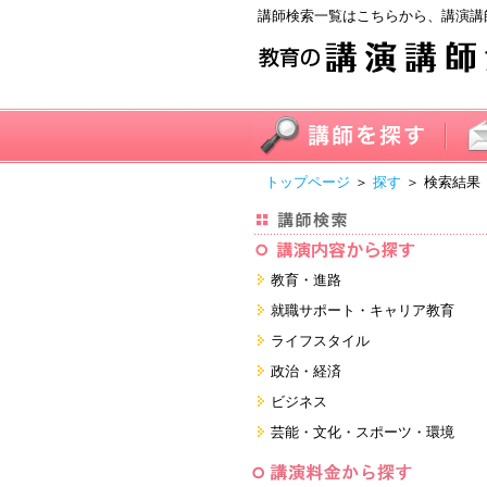
講師検索一覧はこちらから、講演講
トップページ
＞
探す
＞ 検索結果
教育・進路
進学・受験
就職サポート・キャリア教育
教員・保護者
就職サポートツール対策
ライフスタイル
子育て・フリーター・ニート
面接・ディスカッション・マナー
健康・美容・女性・食育
政治・経済
対策
留学
就職．業界・企業研究
看護・介護・ボランティア
国際
ビジネス
すべて
すべて
家族・住まい・デザイン・マネー
日本
経営・マーケティング・ファイナ
芸能・文化・スポーツ・環境
ンス
モチベーション・経験・夢
すべて
営業・サービス・地域活性
芸能・文化
すべて
コーチング・メンタルヘルス・人
スポーツ