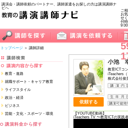
講演会・講師依頼のパートナー、講師派遣をお探しの方は講演講師ナ
ビへ
ご相
お気
せく
付
9:0
T
5
トップページ
＞ 講師詳細
1
小池 
教育ICTコ
教育・進路
iTeache
株式会社俊
進学・受験
就職サポート・キャリア教育
教員・保護者
就職サポートツール対策
ライフスタイル
子育て・フリーター・ニート
面接・ディスカッション・マナー
健康・美容・女性・食育
政治・経済
対策
留学
依頼する
就職．業界・企業研究
看護・介護・ボランティア
国際
ビジネス
すべて
すべて
家族・住まい・デザイン・マネー
日本
経営・マーケティング・ファイナ
【YOUTUBE動画】
芸能・文化・スポーツ・環境
ンス
iTeachers TV 〜教育ICTの実
モチベーション・経験・夢
すべて
営業・サービス・地域活性
芸能・文化
すべて
コーチング・メンタルヘルス・人
スポーツ