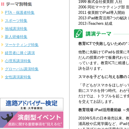
1999 株式会社俊英館 入社
2006 同社マーケティング部 
PTA・保護者特集
2011 俊英館でiPad導入開始
2013 iPad教育活用7つの秘訣
スポーツ特集
2013 iTeachers 結成
地域講演特集
新人研修特集
教育ICTで失敗しないための“
マーケティング特集
他塾に先駆けてiPadを授業
経営者に捧ぐ講演
だんの授業の中で板書代わり
心理系講演特集
っています。教育ICTに精通
訣を語ります。
グローバル講演特集
スマホを子どもに与える際の
女性講演家特集
「子どもがスマホをほしがっ
前にスマホを持つ時代、わが
だけでは、トラブルを起こす
を交えてお話します。
教育現場 iPad活用最前線 
2010年5月の日本発売以来
浦高校や広尾学園など、iPa