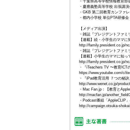
・千葉県高等学校情報教育部会
・慶應義塾高等学校 出張講演
・GKB 第二回教育カンファ
・都内小学校 単位PTA研修会
【メディア出演】
・雑誌『プレジデントファミ
【連載】続・小学生のママに知
http://family.president.co.jp/nc
・雑誌『プレジデントファミ
【連載】小学生のママに知って
http://family.president.co.jp/nc
・『iTeachers TV 〜教
https://www.youtube.com/c/ite
・『iPad教育活用 ７つの秘
http://www.wenet.co.jp/produc
・Mac Fan.jp：【教育と
http://macfan.jp/another_field
・Podcast番組「AppleCLI
http://campaign.otsuka-shokai