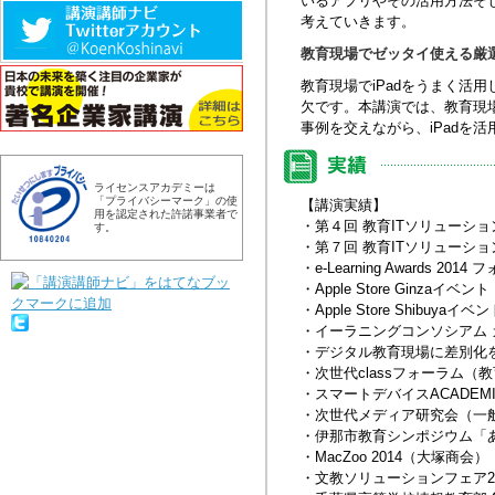
いるアプリやその活用方法そ
考えていきます。
教育現場でゼッタイ使える厳選
教育現場でiPadをうまく活
欠です。本講演では、教育現場
事例を交えながら、iPadを
ライセンスアカデミーは
「プライバシーマーク」の使
【講演実績】
用を認定された許諾事業者で
・第４回 教育ITソリューシ
す。
・第７回 教育ITソリューシ
・e-Learning Awards 2014 フ
・Apple Store Ginzaイベント
・Apple Store Shibuyaイベ
・イーラニングコンソシアム 
・デジタル教育現場に差別化を
・次世代classフォーラム（
・スマートデバイスACADE
・次世代メディア研究会（一
・伊那市教育シンポジウム「
・MacZoo 2014（大塚商会）
・文教ソリューションフェア2