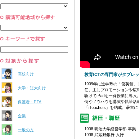
と組織
すべて
環境・自然科学
すべて
高校向け
教育ICTの専門家がタブレ
1999年に進学塾の「俊英館
大学・短大向け
任。主にプロモーションや広報
駆けてiPadを一斉授業に導入
例やノウハウを講演や執筆活動
保護者・PTA
「iTeachers」を結成。著書
企業
1998 明治大学経営学部 卒業
一般の方
1998 武蔵野銀行 入行