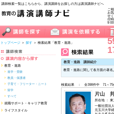
講師検索一覧はこちらから、講演講師をお探しの方は講演講師ナビへ
ご相
お気
せく
付
9:0
T
5
トップページ
＞
探す
＞ 検索結果
「教育・進路」
1
教育・進路 講師紹介
教育・進路
教育・進路に関して各方面の著名
進学・受験
教員・保護者
子育て・フリーター・ニート
検索結果 ： 全398件中 71～7
留学
片山 
すべて
所在地 ： 
就職サポート・キャリア教育
一般社団法
就職サポートツール対策
元玉川大学
ライフスタイル
ＮＰＯ多文