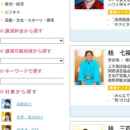
面接・ディスカッション・マナー
健康・美容・女性・食育
政治・経済
ハワイ州Ｎ
対策
就職．業界・企業研究
看護・介護・ボランティア
国際
ビジネス
すべて
家族・住まい・デザイン・マネー
日本
経営・マーケティング・ファイナ
「採用面
芸能・文化・スポーツ・環境
ンス
モチベーション・経験・夢
「ホスピ
すべて
営業・サービス・地域活性
芸能・文化
すべて
コーチング・メンタルヘルス・人
スポーツ
と組織
すべて
環境・自然科学
すべて
桂 七
所在地 ： 
上方落語協
関西演芸協
文化庁芸能
徳島県観光
「みんなで
「気づけば
高校向け
大学・短大向け
桂 三