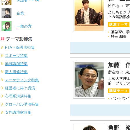
保護者・PTA
所在地 ： 
よしもとク
企業
上方落語協
一般の方
落語家に学
桂三四郎 
PTA・保護者特集
スポーツ特集
地域講演特集
加藤 
新人研修特集
所在地 ： 
上智大学理工
マーケティング特集
前 ブリヂ
経営者に捧ぐ講演
心理系講演特集
バンドウイ
グローバル講演特集
女性講演家特集
角野 