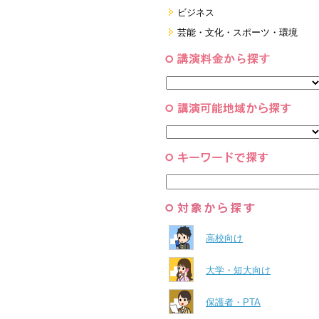
看護・介護・ボランティア
国際
ビジネス
家族・住まい・デザイン・マネー
日本
経営・マーケティング・ファイナ
芸能・文化・スポーツ・環境
ンス
モチベーション・経験・夢
すべて
営業・サービス・地域活性
芸能・文化
すべて
コーチング・メンタルヘルス・人
スポーツ
と組織
すべて
環境・自然科学
すべて
高校向け
大学・短大向け
保護者・PTA