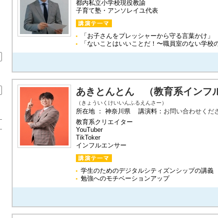
都内私立小学校現役教諭
子育て塾・アンソレイユ代表
「お子さんをプレッシャーから守る言葉かけ」
「ないことはいいことだ！〜職員室のない学校
あきとんとん （教育系インフ
（きょういくけいいんふるえんさー）
所在地 ： 神奈川県 講演料：
お問い合わせくだ
教育系クリエイター
YouTuber
TikToker
インフルエンサー
学生のためのデジタルシティズンシップの講義
勉強へのモチベーションアップ