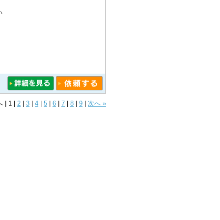
い
へ
|
1
|
2
|
3
|
4
|
5
|
6
|
7
|
8
|
9
|
次へ »