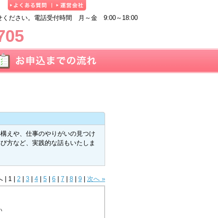
ださい。電話受付時間 月～金 9:00～18:00
705
心構えや、仕事のやりがいの見つけ
選び方など、実践的な話もいたしま
へ
|
1
|
2
|
3
|
4
|
5
|
6
|
7
|
8
|
9
|
次へ »
い