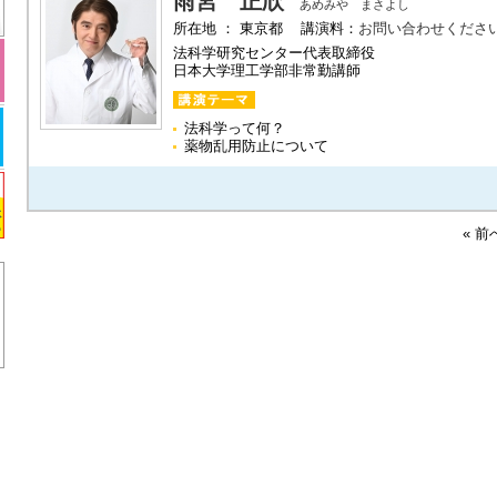
雨宮 正欣
あめみや まさよし
所在地 ： 東京都 講演料：
お問い合わせくださ
法科学研究センター代表取締役
日本大学理工学部非常勤講師
法科学って何？
薬物乱用防止について
« 前