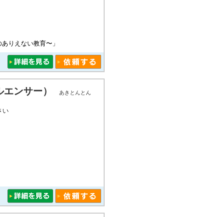
のありえない教育〜」
ルエンサー）
あきとんとん
さい