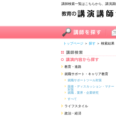
講師検索一覧はこちらから、講演講
トップページ
＞
探す
＞ 検索結果
教育・進路
進学・受験
就職サポート・キャリア教育
教員・保護者
就職サポートツール対策
子育て・フリーター・ニート
面接・ディスカッション・マナー
対策
留学
就職．業界・企業研究
すべて
すべて
ライフスタイル
健康・美容・女性・食育
政治・経済