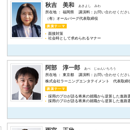
秋吉 美和
あきよし みわ
所在地 ： 福岡県 講演料：
お問い合わせくださ
（有）オールバーグ代表取締役
面接対策
社会時として求められるマナー
阿部 淳一郎
あべ じゅんいちろう
所在地 ： 東京都 講演料：
お問い合わせくださ
株式会社ラーニングエンタテイメント 代表取締
採用のプロが語る将来の就職から逆算した進路
採用のプロが語る将来の就職から逆算した進路