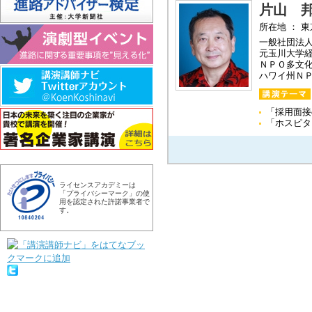
片山 
所在地 ： 
一般社団法
元玉川大学
ＮＰＯ多文
ハワイ州Ｎ
「採用面
「ホスピ
ライセンスアカデミーは
「プライバシーマーク」の使
用を認定された許諾事業者で
す。