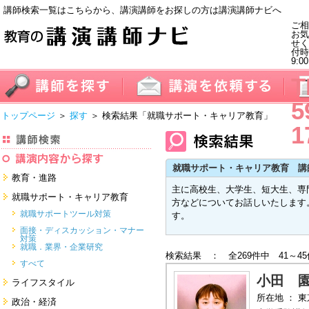
講師検索一覧はこちらから、講演講師をお探しの方は講演講師ナビへ
ご相
お気
せく
付
9:0
T
5
トップページ
＞
探す
＞ 検索結果
「就職サポート・キャリア教育」
1
就職サポート・キャリア教育 講
教育・進路
主に高校生、大学生、短大生、専
進学・受験
就職サポート・キャリア教育
方などについてお話しいたします
教員・保護者
就職サポートツール対策
す。
子育て・フリーター・ニート
面接・ディスカッション・マナー
対策
留学
就職．業界・企業研究
検索結果 ： 全269件中 41～4
すべて
すべて
小田 
ライフスタイル
所在地 ： 
健康・美容・女性・食育
政治・経済