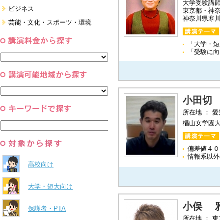
大学受験講
看護・介護・ボランティア
国際
ビジネス
東京都・神
家族・住まい・デザイン・マネー
神奈川県寒
日本
経営・マーケティング・ファイナ
芸能・文化・スポーツ・環境
ンス
モチベーション・経験・夢
すべて
営業・サービス・地域活性
芸能・文化
すべて
「大学・短
コーチング・メンタルヘルス・人
スポーツ
と組織
「受験に向
すべて
環境・自然科学
すべて
小田切
所在地 ： 
椙山女学園
偏差値４０
情報系以外
高校向け
大学・短大向け
小俣 
保護者・PTA
所在地 ： 