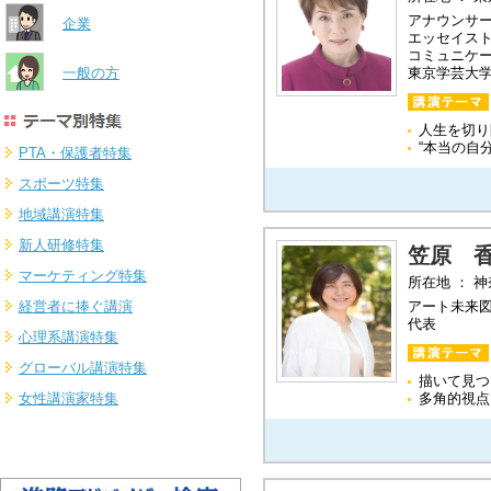
アナウンサ
企業
エッセイス
コミュニケ
一般の方
東京学芸大
人生を切り
“本当の自
PTA・保護者特集
スポーツ特集
地域講演特集
新人研修特集
笠原 
マーケティング特集
所在地 ： 
経営者に捧ぐ講演
アート未来
代表
心理系講演特集
グローバル講演特集
描いて見つ
女性講演家特集
多角的視点