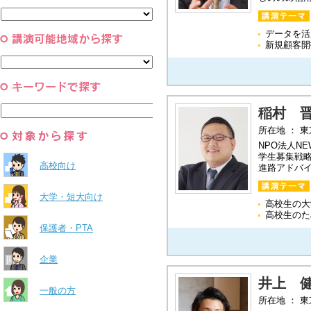
と組織
すべて
環境・自然科学
すべて
データを活
新規顧客開
稲村 
所在地 ： 
NPO法人N
学生募集戦
高校向け
進路アドバ
大学・短大向け
高校生の大
高校生のた
保護者・PTA
企業
井上 
一般の方
所在地 ： 