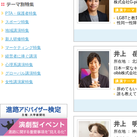
株式会社G-p
PTA・保護者特集
LGBTと教
スポーツ特集
性同一性障
地域講演特集
新人研修特集
マーケティング特集
井上 
経営者に捧ぐ講演
所在地 ： 
心理系講演特集
日本一変なキャ
olbb株式会
グローバル講演特集
女性講演家特集
辞めてもい
誰も教えて
井上 
所在地 ： 