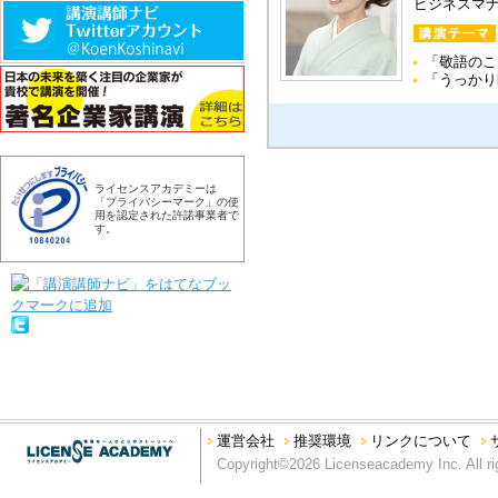
ビジネスマ
「敬語の
「うっかり
ライセンスアカデミーは
「プライバシーマーク」の使
用を認定された許諾事業者で
す。
運営会社
推奨環境
リンクについて
Copyright©2026 Licenseacademy Inc. All ri