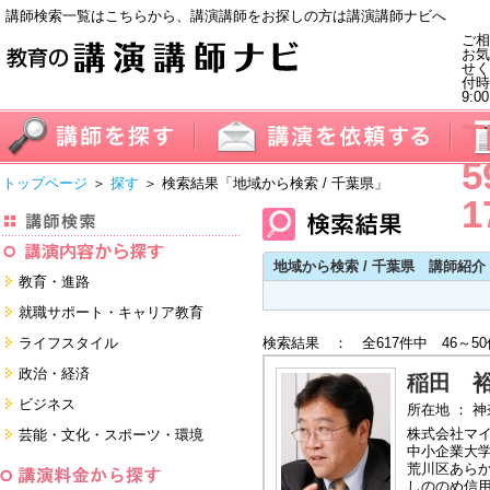
講師検索一覧はこちらから、講演講師をお探しの方は講演講師ナビへ
ご相
お気
せく
付
9:0
T
5
トップページ
＞
探す
＞ 検索結果
「地域から検索 / 千葉県」
1
地域から検索 / 千葉県 講師紹介
教育・進路
進学・受験
就職サポート・キャリア教育
教員・保護者
就職サポートツール対策
ライフスタイル
検索結果 ： 全617件中 46～5
子育て・フリーター・ニート
面接・ディスカッション・マナー
健康・美容・女性・食育
政治・経済
対策
稲田 
留学
就職．業界・企業研究
看護・介護・ボランティア
国際
ビジネス
所在地 ： 
すべて
すべて
家族・住まい・デザイン・マネー
日本
経営・マーケティング・ファイナ
株式会社マ
芸能・文化・スポーツ・環境
ンス
モチベーション・経験・夢
中小企業大
すべて
営業・サービス・地域活性
芸能・文化
荒川区あら
すべて
コーチング・メンタルヘルス・人
しののめ信
スポーツ