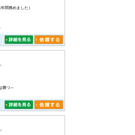
1年間務めました）
～
い
は勝つ～
い