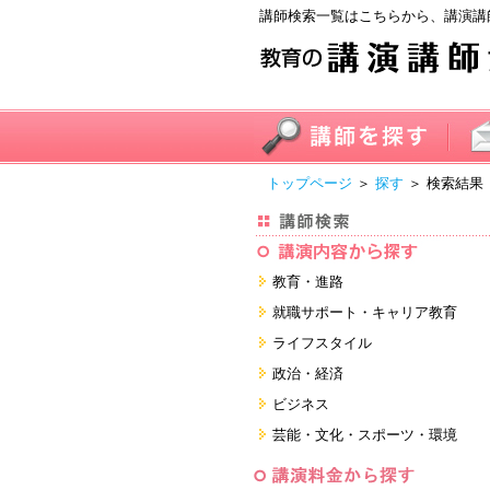
講師検索一覧はこちらから、講演講
トップページ
＞
探す
＞ 検索結果
教育・進路
進学・受験
就職サポート・キャリア教育
教員・保護者
就職サポートツール対策
ライフスタイル
子育て・フリーター・ニート
面接・ディスカッション・マナー
健康・美容・女性・食育
政治・経済
対策
留学
就職．業界・企業研究
看護・介護・ボランティア
国際
ビジネス
すべて
すべて
家族・住まい・デザイン・マネー
日本
経営・マーケティング・ファイナ
芸能・文化・スポーツ・環境
ンス
モチベーション・経験・夢
すべて
営業・サービス・地域活性
芸能・文化
すべて
コーチング・メンタルヘルス・人
スポーツ