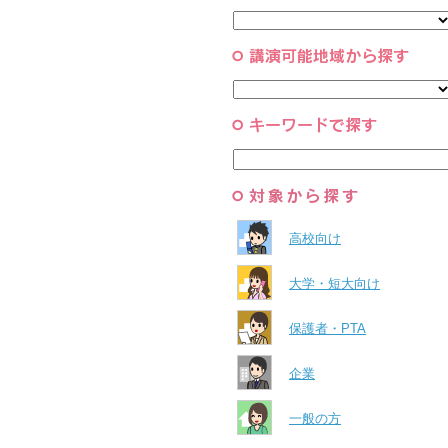
と組織
すべて
環境・自然科学
すべて
高校向け
大学・短大向け
保護者・PTA
企業
一般の方