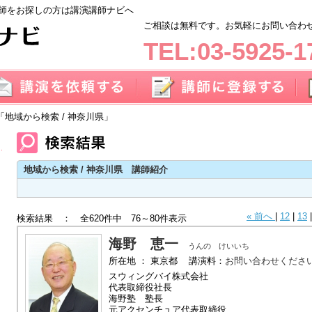
師をお探しの方は講演講師ナビへ
ご相談は無料です。お気軽にお問い合わせく
TEL:03-5925-1
「地域から検索 / 神奈川県」
地域から検索 / 神奈川県 講師紹介
« 前へ
|
12
|
13
検索結果 ： 全620件中 76～80件表示
海野 恵一
うんの けいいち
所在地 ： 東京都 講演料：
お問い合わせくださ
スウィングバイ株式会社
代表取締役社長
海野塾 塾長
元アクセンチュア代表取締役