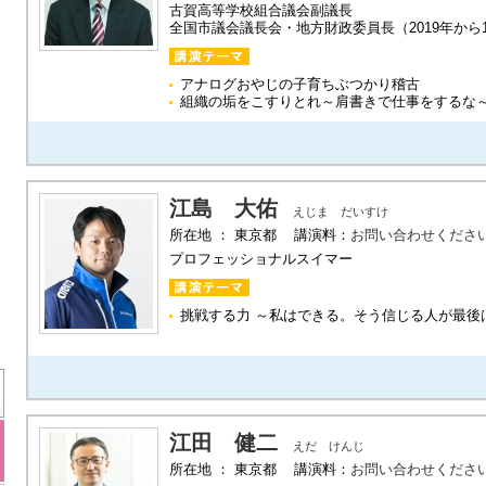
古賀高等学校組合議会副議長
全国市議会議長会・地方財政委員長（2019年から
アナログおやじの子育ちぶつかり稽古
組織の垢をこすりとれ～肩書きで仕事をするな
江島 大佑
えじま だいすけ
所在地 ： 東京都 講演料：
お問い合わせくださ
プロフェッショナルスイマー
挑戦する力 ～私はできる。そう信じる人が最後
江田 健二
えだ けんじ
所在地 ： 東京都 講演料：
お問い合わせくださ