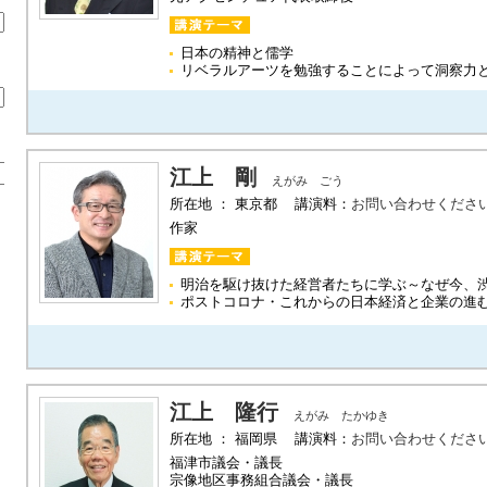
日本の精神と儒学
リベラルアーツを勉強することによって洞察力
江上 剛
えがみ ごう
所在地 ： 東京都 講演料：
お問い合わせくださ
作家
明治を駆け抜けた経営者たちに学ぶ～なぜ今、
ポストコロナ・これからの日本経済と企業の進
江上 隆行
えがみ たかゆき
所在地 ： 福岡県 講演料：
お問い合わせくださ
福津市議会・議長
宗像地区事務組合議会・議長