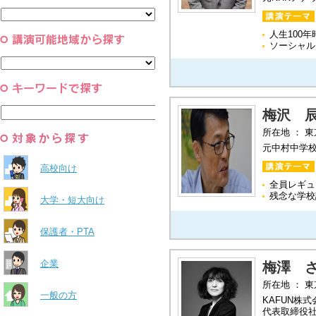
と組織
すべて
環境・自然科学
すべて
人生100
ソーシャル
梅沢 
所在地 ： 
元中村中学
高校向け
全員レギュ
残念な学校
大学・短大向け
保護者・PTA
企業
梅澤 
所在地 ： 
一般の方
KAFUN株式
代表取締役