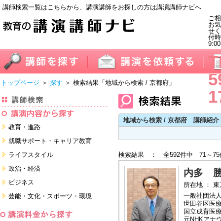
講師検索一覧はこちらから、講演講師をお探しの方は講演講師ナビへ
ご相
お気
せく
付
9:0
T
5
トップページ
＞
探す
＞ 検索結果
「地域から検索 / 京都府」
1
地域から検索 / 京都府 講師紹介
教育・進路
進学・受験
就職サポート・キャリア教育
教員・保護者
就職サポートツール対策
ライフスタイル
検索結果 ： 全592件中 71～7
子育て・フリーター・ニート
面接・ディスカッション・マナー
健康・美容・女性・食育
政治・経済
対策
内多 
留学
就職．業界・企業研究
看護・介護・ボランティア
国際
ビジネス
所在地 ： 
すべて
すべて
家族・住まい・デザイン・マネー
日本
経営・マーケティング・ファイナ
一般社団法
芸能・文化・スポーツ・環境
ンス
モチベーション・経験・夢
世田谷区医療
すべて
営業・サービス・地域活性
芸能・文化
国立成育医
すべて
コーチング・メンタルヘルス・人
元NHKアナ
スポーツ