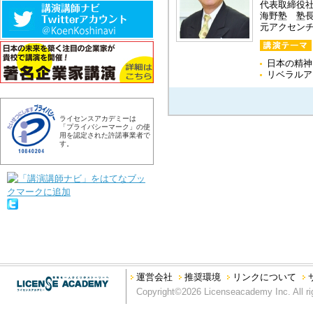
代表取締役
海野塾 塾
元アクセン
日本の精神
リベラルア
ライセンスアカデミーは
「プライバシーマーク」の使
用を認定された許諾事業者で
す。
運営会社
推奨環境
リンクについて
Copyright©2026 Licenseacademy Inc. All ri