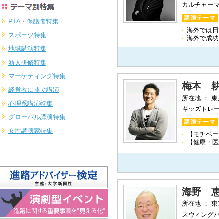
カルチャー
PTA・保護者特集
海外では日
スポーツ特集
海外で成功
地域講演特集
新人研修特集
マーケティング特集
梅本 
経営者に捧ぐ講演
所在地 ： 
心理系講演特集
キッズトレ
グローバル講演特集
女性講演家特集
【モチベー
【健康・医
海野 
所在地 ： 
スウィング