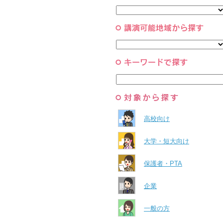
と組織
すべて
環境・自然科学
すべて
高校向け
大学・短大向け
保護者・PTA
企業
一般の方