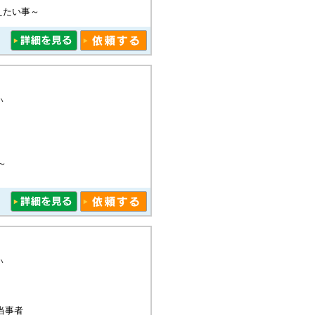
えたい事～
い
～
い
当事者