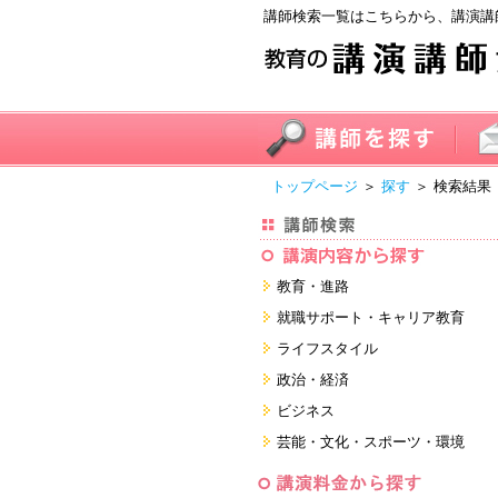
講師検索一覧はこちらから、講演講
トップページ
＞
探す
＞ 検索結果
教育・進路
進学・受験
就職サポート・キャリア教育
教員・保護者
就職サポートツール対策
ライフスタイル
子育て・フリーター・ニート
面接・ディスカッション・マナー
健康・美容・女性・食育
政治・経済
対策
留学
就職．業界・企業研究
看護・介護・ボランティア
国際
ビジネス
すべて
すべて
家族・住まい・デザイン・マネー
日本
経営・マーケティング・ファイナ
芸能・文化・スポーツ・環境
ンス
モチベーション・経験・夢
すべて
営業・サービス・地域活性
芸能・文化
すべて
コーチング・メンタルヘルス・人
スポーツ