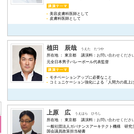
美容皮膚科医師として
皮膚科医師として
植田 辰哉
うえた たつや
所在地 ： 東京都 講演料：
お問い合わせくださ
元全日本男子バレーボール代表監督
モチベーションアップに必要なこと
コミュニケーション強化による「人間力の底上
上原 広
うえはら ひろし
所在地 ： 東京都 講演料：
お問い合わせくださ
一般社団法人ガバナンスアーキテクト機構 研究
国会議員政策担当秘書