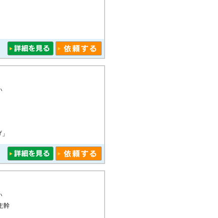
い
げ」
い
主幹