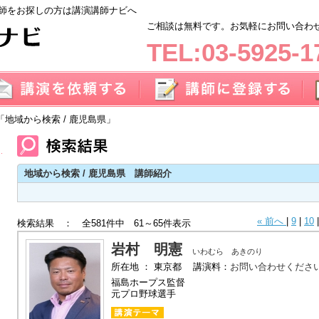
師をお探しの方は講演講師ナビへ
ご相談は無料です。お気軽にお問い合わせく
TEL:03-5925-1
「地域から検索 / 鹿児島県」
地域から検索 / 鹿児島県 講師紹介
« 前へ
|
9
|
10
検索結果 ： 全581件中 61～65件表示
岩村 明憲
いわむら あきのり
所在地 ： 東京都 講演料：
お問い合わせくださ
福島ホープス監督
元プロ野球選手