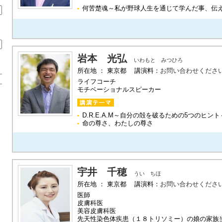
何苦楚魂～私が野球人生を通じて学んだ事、伝
岩本 光弘
いわもと みつひろ
所在地 ： 東京都 講演料：
お問い合わせくださ
ライフコーチ
モチベーショナルスピーカー
D.R.E.A.M～自分の殻を破るための5つのヒント
命の尊さ、わたしの尊さ
宇井 千穂
うい ちほ
所在地 ： 東京都 講演料：
お問い合わせくださ
医師
皮膚科医
美容皮膚科医
先天性染色体疾患（１８トリソミー）の娘の家族