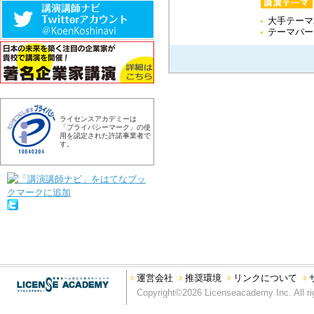
大手テーマ
テーマパー
ライセンスアカデミーは
「プライバシーマーク」の使
用を認定された許諾事業者で
す。
運営会社
推奨環境
リンクについて
Copyright©2026 Licenseacademy Inc. All ri