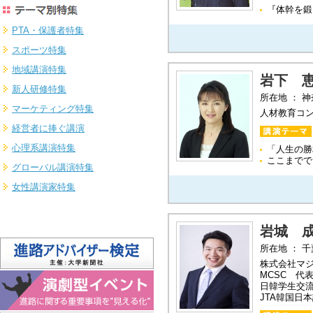
『体幹を鍛
PTA・保護者特集
スポーツ特集
地域講演特集
岩下 
新人研修特集
所在地 ： 
マーケティング特集
人材教育コ
経営者に捧ぐ講演
心理系講演特集
「人生の勝
ここまでで
グローバル講演特集
女性講演家特集
岩城 
所在地 ： 
株式会社マ
MCSC 代
日韓学生交
JTA韓国日