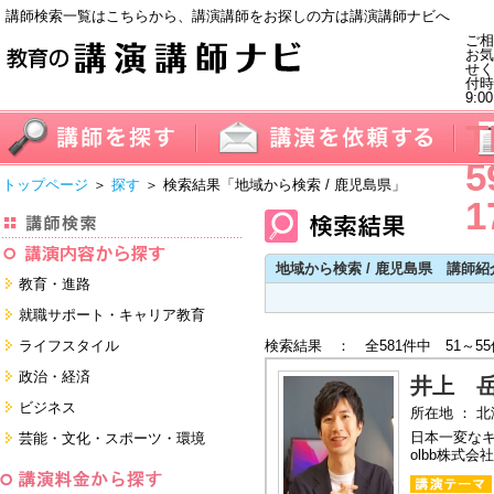
講師検索一覧はこちらから、講演講師をお探しの方は講演講師ナビへ
ご相
お気
せく
付
9:0
T
5
トップページ
＞
探す
＞ 検索結果
「地域から検索 / 鹿児島県」
1
地域から検索 / 鹿児島県 講師紹
教育・進路
進学・受験
就職サポート・キャリア教育
教員・保護者
就職サポートツール対策
ライフスタイル
検索結果 ： 全581件中 51～5
子育て・フリーター・ニート
面接・ディスカッション・マナー
健康・美容・女性・食育
政治・経済
対策
井上 
留学
就職．業界・企業研究
看護・介護・ボランティア
国際
ビジネス
所在地 ： 
すべて
すべて
家族・住まい・デザイン・マネー
日本
経営・マーケティング・ファイナ
日本一変なキャ
芸能・文化・スポーツ・環境
ンス
モチベーション・経験・夢
olbb株式会
すべて
営業・サービス・地域活性
芸能・文化
すべて
コーチング・メンタルヘルス・人
スポーツ