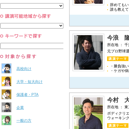
と組織
辞めてもい
すべて
環境・自然科学
誰も教えて
すべて
今浪 
所在地 ： 
元プロ野球
・勝負強い
高校向け
・ケガや病
大学・短大向け
保護者・PTA
今村 
所在地 ： 
企業
ボディクリ
ウォーキン
一般の方