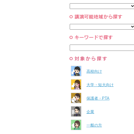
と組織
すべて
環境・自然科学
すべて
高校向け
大学・短大向け
保護者・PTA
企業
一般の方