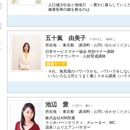
人口減少社会と地域力 ～豊かに暮らしていく
健康長寿の鍵を握るのは
五十嵐 由美子
いがらし ゆみこ
所在地 ： 東京都 講演料：
お問い合わせくださ
日本サービスマナー協会 特別マナー講師
フリーアナウンサー・人財育成講師
それ、無意識のパワハラかも。パワハラをしな
いろいろな上司とうまく働くスキル講座（ハラ
池辺 愛
いけべ あい
所在地 ： 東京都 講演料：
お問い合わせくださ
株式会社AIM所属
ラジオパーソナリティ、ナレーター、MC
温泉ソムリエアンバサダー