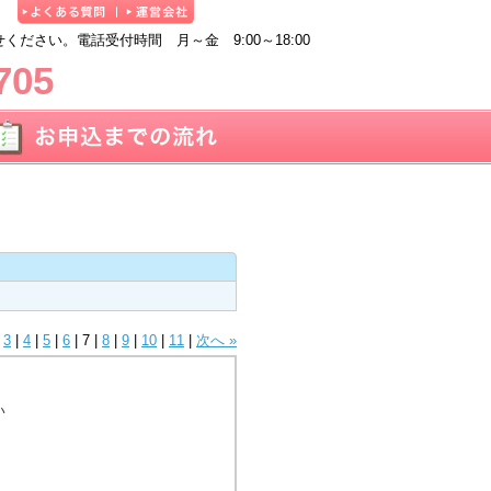
ださい。電話受付時間 月～金 9:00～18:00
705
|
3
|
4
|
5
|
6
|
7
|
8
|
9
|
10
|
11
|
次へ »
い