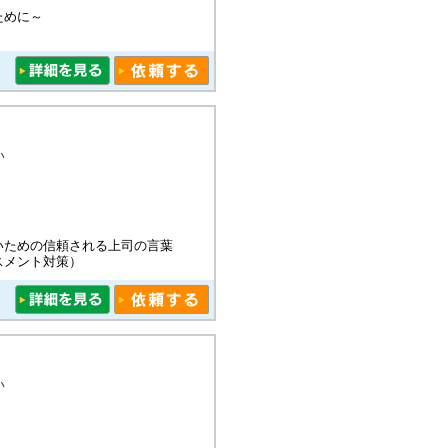
ために～
い
いための信頼される上司の言葉
スメント対策）
い