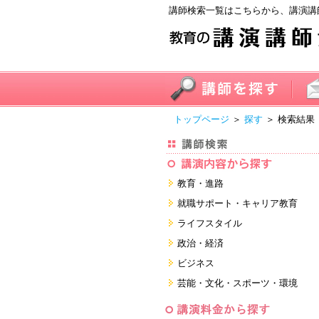
講師検索一覧はこちらから、講演講
トップページ
＞
探す
＞ 検索結果
教育・進路
進学・受験
就職サポート・キャリア教育
教員・保護者
就職サポートツール対策
ライフスタイル
子育て・フリーター・ニート
面接・ディスカッション・マナー
健康・美容・女性・食育
政治・経済
対策
留学
就職．業界・企業研究
看護・介護・ボランティア
国際
ビジネス
すべて
すべて
家族・住まい・デザイン・マネー
日本
経営・マーケティング・ファイナ
芸能・文化・スポーツ・環境
ンス
モチベーション・経験・夢
すべて
営業・サービス・地域活性
芸能・文化
すべて
コーチング・メンタルヘルス・人
スポーツ