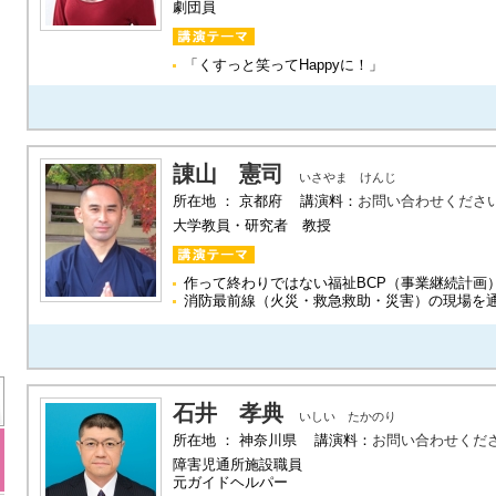
劇団員
「くすっと笑ってHappyに！」
諌山 憲司
いさやま けんじ
所在地 ： 京都府 講演料：
お問い合わせくださ
大学教員・研究者 教授
作って終わりではない福祉BCP（事業継続計画
消防最前線（火災・救急救助・災害）の現場を通
石井 孝典
いしい たかのり
所在地 ： 神奈川県 講演料：
お問い合わせくだ
障害児通所施設職員
元ガイドヘルパー