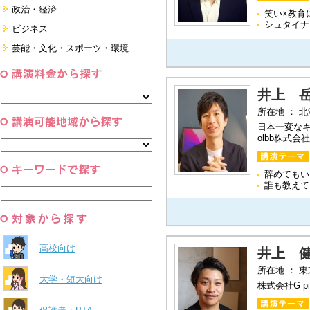
政治・経済
笑い×教育
シュタイナ
国際
ビジネス
日本
経営・マーケティング・ファイナ
芸能・文化・スポーツ・環境
ンス
すべて
営業・サービス・地域活性
芸能・文化
コーチング・メンタルヘルス・人
スポーツ
と組織
井上 
すべて
環境・自然科学
所在地 ： 
すべて
日本一変なキャ
olbb株式会
辞めてもい
誰も教えて
高校向け
井上 
所在地 ： 
大学・短大向け
株式会社G-p