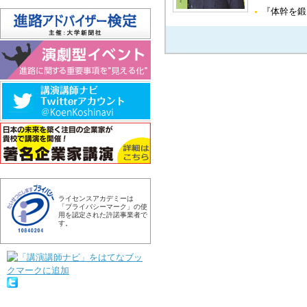
『体幹を鍛
ライセンスアカデミーは
「プライバシーマーク」の使
用を認定された許諾事業者で
す。