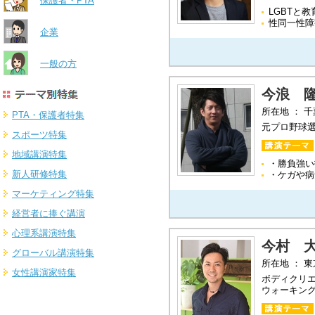
保護者・PTA
LGBTと教
性同一性障
企業
一般の方
今浪 
所在地 ： 
PTA・保護者特集
元プロ野球
スポーツ特集
地域講演特集
・勝負強い
新人研修特集
・ケガや病
マーケティング特集
経営者に捧ぐ講演
心理系講演特集
今村 
グローバル講演特集
所在地 ： 
女性講演家特集
ボディクリ
ウォーキン