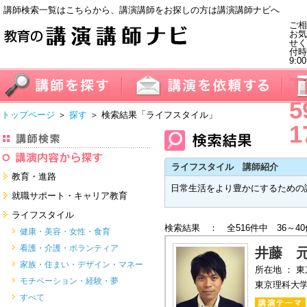
講師検索一覧はこちらから、講演講師をお探しの方は講演講師ナビへ
ご相
お気
せく
付
9:0
T
5
トップページ
＞
探す
＞ 検索結果
「ライフスタイル」
1
ライフスタイル 講師紹介
教育・進路
日常生活をより豊かにするための
進学・受験
就職サポート・キャリア教育
教員・保護者
就職サポートツール対策
ライフスタイル
子育て・フリーター・ニート
検索結果 ： 全516件中 36～4
面接・ディスカッション・マナー
健康・美容・女性・食育
対策
留学
就職．業界・企業研究
看護・介護・ボランティア
井藤 
すべて
すべて
家族・住まい・デザイン・マネー
所在地 ： 
モチベーション・経験・夢
東京理科大
すべて